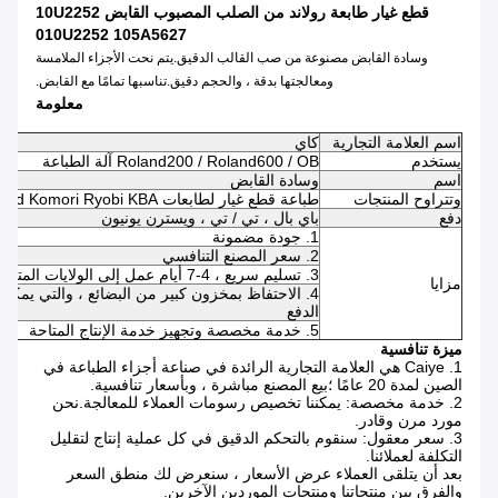
قطع غيار طابعة رولاند من الصلب المصبوب القابض 10U2252
010U2252 105A5627
وسادة القابض مصنوعة من صب القالب الدقيق.يتم نحت الأجزاء الملامسة
ومعالجتها بدقة ، والحجم دقيق.تناسبها تمامًا مع القابض.
معلومة
اسم العلامة التجارية
كاي
يستخدم
Roland200 / Roland600 / OB آلة الطباعة
اسم
وسادة القابض
وتتراوح المنتجات
طباعة قطع غيار لطابعات Heidelberg Roland Komori Ryobi KBA
دفع
باي بال ، تي / تي ، ويسترن يونيون
1. جودة مضمونة
2. سعر المصنع التنافسي
3. تسليم سريع ، 4-7 أيام عمل إلى الولايات المتحدة / المملكة المتحدة / الاتحاد الأفريقي
مزايا
الدفع
5. خدمة مخصصة وتجهيز خدمة الإنتاج المتاحة
ميزة تنافسية
1. Caiye هي العلامة التجارية الرائدة في صناعة أجزاء الطباعة في
الصين لمدة 20 عامًا ؛بيع المصنع مباشرة ، وبأسعار تنافسية.
2. خدمة مخصصة: يمكننا تخصيص رسومات العملاء للمعالجة.نحن
مورد مرن وقادر.
3. سعر معقول: سنقوم بالتحكم الدقيق في كل عملية إنتاج لتقليل
التكلفة لعملائنا.
بعد أن يتلقى العملاء عرض الأسعار ، سنعرض لك منطق السعر
والفرق بين منتجاتنا ومنتجات الموردين الآخرين.