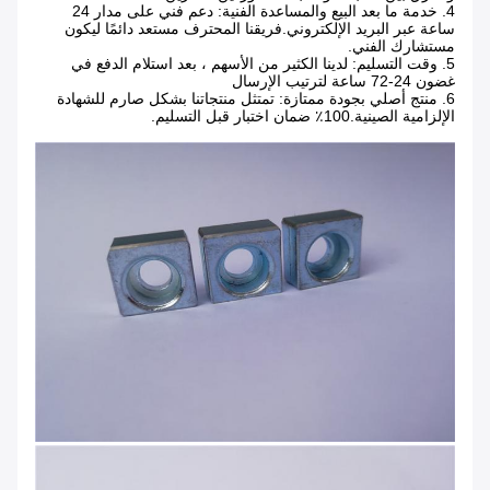
4. خدمة ما بعد البيع والمساعدة الفنية: دعم فني على مدار 24
ساعة عبر البريد الإلكتروني.فريقنا المحترف مستعد دائمًا ليكون
مستشارك الفني.
5. وقت التسليم: لدينا الكثير من الأسهم ، بعد استلام الدفع في
غضون 24-72 ساعة لترتيب الإرسال
6. منتج أصلي بجودة ممتازة: تمتثل منتجاتنا بشكل صارم للشهادة
الإلزامية الصينية.100٪ ضمان اختبار قبل التسليم.