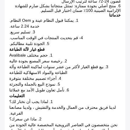
غضون 24-72 ساعة لترتيب الإرسال
6. منتج أصلي بجودة ممتازة: تمتثل منتجاتنا بشكل صارم للشهادة
الإلزامية الصينية.100٪ ضمان اختبار قبل التسليم.
خدماتنا
1. يمكننا قبول النظام عينة و Oem النظام.
خدمة 2.24 ساعة.
3. تسليم سريع.
4- قم بتحديث المنتجات في الوقت المناسب.
5. الجودة تلبية مطالبكم.
قطع غيار لآلة الطباعة
1. حجم مختلف Avalibale
2. رخيصة سعر المصنع بجودة عالية
3. بيع قطع الغيار لأكثر من عشر سنوات لماكينة الطباعة وآلة
الطباعة والمواد الاستهلاكية للطباعة
4. أجزاء تصميم مختلفة متوفرة
5. نموذج البيع بالجملة والتجزئة
6. نأمل تعاون طويل الأمد مع عملائنا
التعليمات
1. لماذا يجب أن نختار لك؟
لدينا فريق محترف من العمال والخدمة والتفتيش ، ولدينا مصانعنا
الفرعية.
2. ماذا عن سعرك؟
نحن متخصصون في العناصر الترويجية المخصصة عالية الجودة من