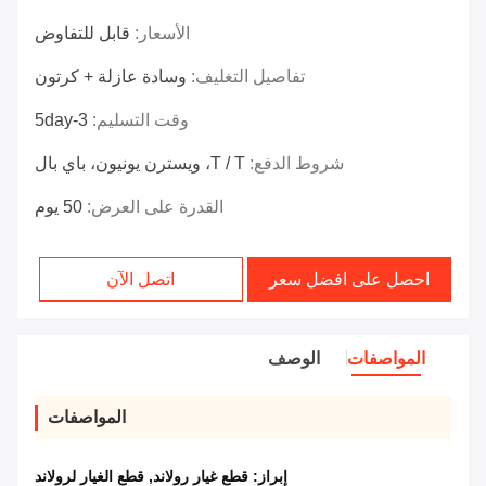
الأسعار:
قابل للتفاوض
تفاصيل التغليف:
وسادة عازلة + كرتون
وقت التسليم:
3-5day
شروط الدفع:
T / T، ويسترن يونيون، باي بال
القدرة على العرض:
50 يوم
احصل على افضل سعر
اتصل الآن
المواصفات
الوصف
المواصفات
إبراز:
قطع غيار رولاند
,
قطع الغيار لرولاند