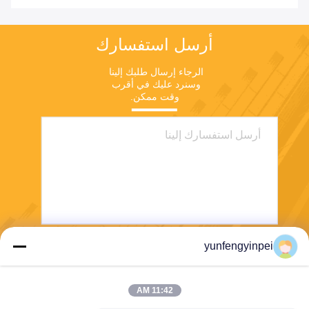
أرسل استفسارك
الرجاء إرسال طلبك إلينا 
وسنرد عليك في أقرب 
وقت ممكن.
yunfengyinpei
يرسل
11:42 AM