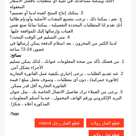
أجلك ويمكننا مساعدتك في تلبية أي متطلبات بأفضل الأسعار
المعقولة
3. يمكنك إنتاج المنتج كعينة لدينا أو تصميم؟
ج: نعم ، يمكننا ذلك ، نرحب بتصنيع المعدات الأصلية وأوديإم.طالما
أنك تقدم لنا المتطلبات المحددة التفصيلية ، يمكننا تمامًا صنع نفس
العينات وإرسالها إليك للموافقة عليها.
4. متى التسليم في الوقت المحدد؟
لدينا الكثير من المخزون ، بعد استلام الدفعة يمكن إرسالها في
غضون 24-72 ساعة
نصائح:
1. من فضلك تأكد من صحة المعلومات عنوانك ، لذلك يمكن تسليم
الأجزاء بشكل آمن.
2. عند تقديم الطلبات ، يرجى إخباري بكيفية عمل الفاتورة التجارية
(فاتورة جمركية) ، دون أي متطلبات ، وسوف نجعل مبلغ / قيمة
الفاتورة التجارية أقل قدر ممكن.
3. يرجى من العملاء ترك تفاصيل الاتصال الخاصة بك ، مثل عنوان
البريد الإلكتروني ورقم الهاتف المحمول ، عندما أستلم المعلومات
المذكورة أعلاه ، شكرًا.
Tags:
قطع الغيار رولاند
قطع الغيار رجل roland
قطع غيار رولاند