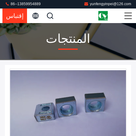
86--13859954889
yunfengyinpei@126.com
إقتباس
المنتجات