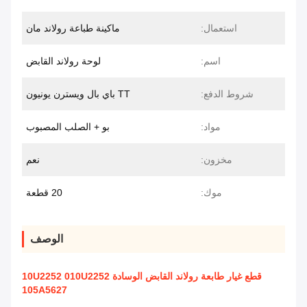
استعمال:
ماكينة طباعة رولاند مان
اسم:
لوحة رولاند القابض
شروط الدفع:
TT باي بال ويسترن يونيون
مواد:
بو + الصلب المصبوب
مخزون:
نعم
موك:
20 قطعة
الوصف
قطع غيار طابعة رولاند القابض الوسادة 10U2252 010U2252
105A5627