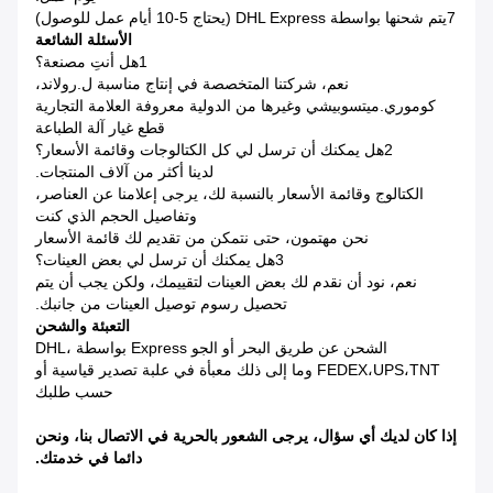
7يتم شحنها بواسطة DHL Express (يحتاج 5-10 أيام عمل للوصول)
الأسئلة الشائعة
1هل أنتِ مصنعة؟
نعم، شركتنا المتخصصة في إنتاج مناسبة ل.رولاند،
كوموري.ميتسوبيشي وغيرها من الدولية معروفة العلامة التجارية
قطع غيار آلة الطباعة
2هل يمكنك أن ترسل لي كل الكتالوجات وقائمة الأسعار؟
لدينا أكثر من آلاف المنتجات.
الكتالوج وقائمة الأسعار بالنسبة لك، يرجى إعلامنا عن العناصر،
وتفاصيل الحجم الذي كنت
نحن مهتمون، حتى نتمكن من تقديم لك قائمة الأسعار
3هل يمكنك أن ترسل لي بعض العينات؟
نعم، نود أن نقدم لك بعض العينات لتقييمك، ولكن يجب أن يتم
تحصيل رسوم توصيل العينات من جانبك.
التعبئة والشحن
الشحن عن طريق البحر أو الجو Express بواسطة DHL،
FEDEX،UPS،TNT وما إلى ذلك معبأة في علبة تصدير قياسية أو
حسب طلبك
إذا كان لديك أي سؤال، يرجى الشعور بالحرية في الاتصال بنا، ونحن
دائما في خدمتك.