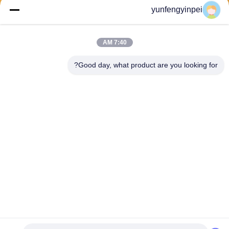
yunfengyinpei
يرسل
7:40 AM
Good day, what product are you looking for?
Caiye Printing Equipment Co., LTD
yunfengyinpei@126.com
86--13859954889
Room 101، No 155، Dongpu
Yili، Siming District، Xiamen،
Fujian province، China
الصين جودة جيدة قطع غيار آلة طباعة أوفست المورد. حقوق الطبع والنشر © 2026
offsetprintingmachinespareparts.com . كل الحقوق محفوظة.