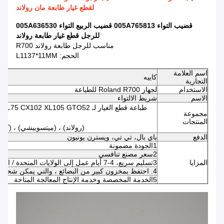
لقطع غيار طابعة مان رولاند
قضيب التواء 005A765813 قضيب الربيع التواء 005A636530
للرجل قطع غيار طابعة رولاند
مناسب للرجل طابعة رولاند R700
الحجم: L1137*11MM
اسم العلامة
كاييه
التجارية
الاستخدام
لجهاز Roland R700 للطباعة
الاسم
شريط الالتواء
طباعة قطع الغيار لـ XL105 GTO52
مجموعة
المنتجات
(رولاند) ، (ميتسوبيشي) ، (كوم
الدفع
باي بال، تي تي، ويسترن يونيون
1الجودة مضمونة
2سعر مصنع تنافسي
المزايا
3تسليم سريع، 4-7 أيام عمل إلى الولايات المتحدة / المملكة المتحدة / الاتحاد الأوروبي
4. احتفظ بمخزون كبير من البضائع ، والتي يمكن شحنها في 24-48 ساعة بعد تأكيد الدفع
5الخدمة المخصصة وخدمة الإنتاج المعالجة المتاحة