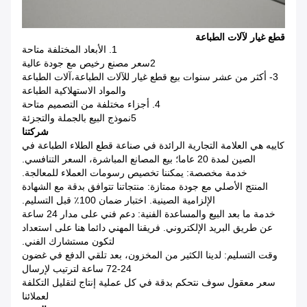
قطع غيار لآلات الطباعة
1. الأبعاد المختلفة متاحة
2سعر مصنع رخيص مع جودة عالية
3- أكثر من عشر سنوات بيع قطع غيار للآلات الطباعة،آلات الطباعة
والمواد الاستهلاكية الطباعة
4. أجزاء مختلفة من التصميم متاحة
5نموذج البيع بالجملة والتجزئة
شركتنا
كاييه هي العلامة التجارية الرائدة في صناعة قطع الطلاء الطباعة في
الصين لمدة 20 عاما؛ بيع المصانع المباشرة، السعر التنافسي.
خدمة مخصصة: يمكننا تخصيص رسومات العملاء للمعالجة.
المنتج الأصلي مع جودة ممتازة: منتجاتنا تتوافق بدقة مع الشهادة
الإلزامية الصينية. اختبار ضمان 100٪ قبل التسليم.
خدمة ما بعد البيع والمساعدة الفنية: دعم فني على مدار 24 ساعة
عن طريق البريد الإلكتروني. فريقنا المهني دائما هنا على استعداد
لتكون مستشارك الفني.
وقت التسليم: لدينا الكثير من المخزون، بعد تلقي الدفع في غضون
24-72 ساعة لترتيب لإرسال
سعر معقول سوف نتحكم بدقة في كل عملية إنتاج لتقليل التكلفة
لعملائنا