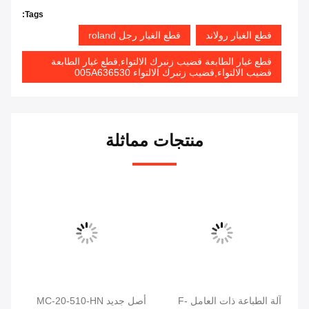
Tags:
قطع الغيار رولاند
قطع الغيار رجل roland
قطع غيار الطابعة قضيب زنبرك الالتواء,قطع غيار الطابعة
قضيب الالتواء,قضيب زنبرك الالتواء 005A636530
منتجات مماثلة
آلة الطباعة ذات العامل F-
أصل جديد MC-20-510-HN