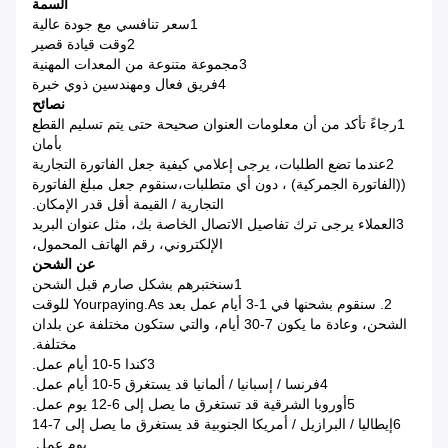
السمة
1سعر تنافسي مع جودة عالية
2وقت قيادة قصير
3مجموعة متنوعة من المعدات المهنية
4فريق فعال ومهندسين ذوي خبرة
نصائح
1رجاءً تأكد من أن معلومات العنوان صحيحة حتى يتم تسليم القطع
بأمان
2عندما تضع الطلبات، يرجى إعلامي كيفية جعل الفاتورة التجارية
((الفاتورة الجمركية) ، دون أي متطلبات،سنقوم جعل مبلغ الفاتورة
التجارية / القيمة أقل قدر الإمكان.
3العملاء يرجى ترك تفاصيل الاتصال الخاصة بك، مثل عنوان البريد
الإلكتروني، رقم الهاتف المحمول،
عن الشحن
1سنختبرهم بشكل صارم قبل الشحن
2. سنقوم بشحنها في 1-3 أيام عمل بعد Yourpaying.as للوقت
الشحن، وعادة ما يكون 7-30 أيام، والتي ستكون مختلفة عن بلدان
مختلفة.
3كندا 5-10 أيام عمل.
4فرنسا / إسبانيا / ألمانيا قد يستغرق 5-10 أيام عمل.
5أوروبا الشرقية قد تستغرق ما يصل إلى 6-12 يوم عمل.
6إيطاليا / البرازيل / أمريكا الجنوبية قد يستغرق ما يصل إلى 7-14
يوم عمل.