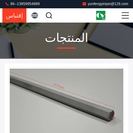
86--13859954889
yunfengyinpei@126.com
إقتباس
المنتجات