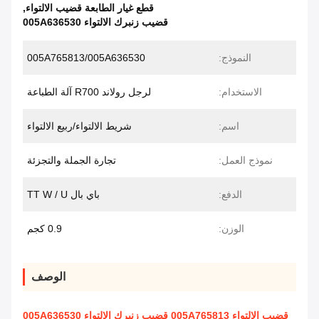
قطع غيار الطابعة قضيب الالتواء
,
قضيب زنبرك الالتواء 005A636530
النموذج:
005A765813/005A636530
الاستخدام:
لرجل رولاند R700 آلة الطباعة
اسم:
شريط الالتواء/ربيع الالتواء
نموذج العمل:
تجارة الجملة والتجزئة
الدفع:
باي بال TT W / U
الوزن:
0.9 كجم
الوصف
قضيب الالتواء 005A765813 قضيب زنبرك الالتواء 005A636530