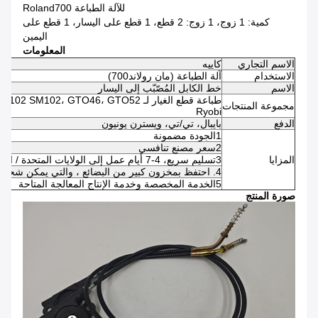
للآلة الطباعة Roland700
كمية: 1 زوج، 1 زوج: 2 قطع، 1 قطع على اليسار، 1 قطع على
اليمين
المعلومات
الاسم التجاري
كاييه
الاستخدام
آلة الطباعة (مان رولاند700)
الاسم
خط الكابل المُصّبّب إلى اليسار
مجموعة المنتجات
Ryobi
الدفع
بايبال، تي/تي، ويسترن يونيون
1الجودة مضمونة
2سعر مصنع تنافسي
المزايا
3تسليم سريع، 4-7 أيام عمل إلى الولايات المتحدة / المملكة المتحدة / الاتحاد الأوروبي
4. احتفظ بمخزون كبير من البضائع ، والتي يمكن شحنها في 24-48 ساعة بعد تأكيد الدفع
5الخدمة المخصصة وخدمة الإنتاج المعالجة المتاحة
صورة المنتج