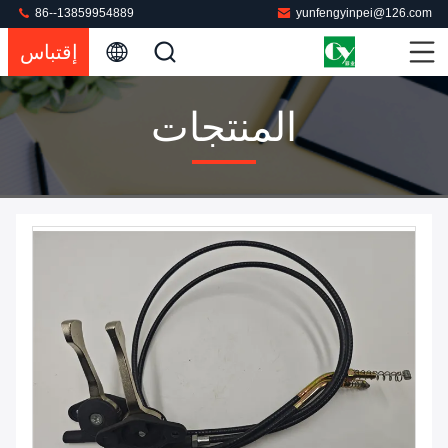
86--13859954889
yunfengyinpei@126.com
إقتباس
المنتجات