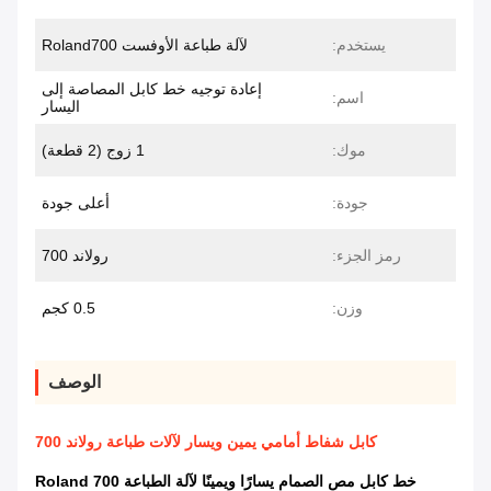
يستخدم:
لآلة طباعة الأوفست Roland700
إعادة توجيه خط كابل المصاصة إلى
اسم:
اليسار
موك:
1 زوج (2 قطعة)
جودة:
أعلى جودة
رمز الجزء:
رولاند 700
وزن:
0.5 كجم
الوصف
كابل شفاط أمامي يمين ويسار لآلات طباعة رولاند 700
خط كابل مص الصمام يسارًا ويمينًا لآلة الطباعة Roland 700