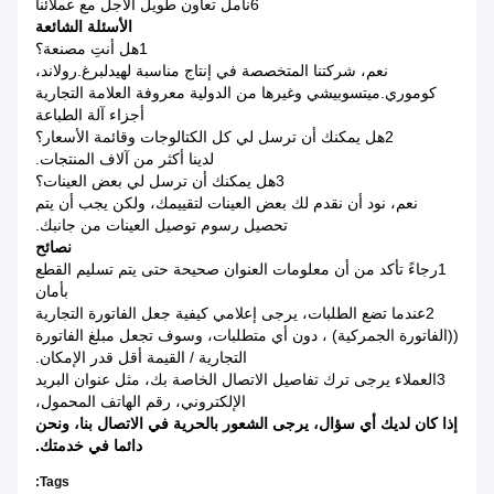
6نأمل تعاون طويل الأجل مع عملائنا
الأسئلة الشائعة
1هل أنتِ مصنعة؟
نعم، شركتنا المتخصصة في إنتاج مناسبة لهيدلبرغ.رولاند،
كوموري.ميتسوبيشي وغيرها من الدولية معروفة العلامة التجارية
أجزاء آلة الطباعة
2هل يمكنك أن ترسل لي كل الكتالوجات وقائمة الأسعار؟
لدينا أكثر من آلاف المنتجات.
3هل يمكنك أن ترسل لي بعض العينات؟
نعم، نود أن نقدم لك بعض العينات لتقييمك، ولكن يجب أن يتم
تحصيل رسوم توصيل العينات من جانبك.
نصائح
1رجاءً تأكد من أن معلومات العنوان صحيحة حتى يتم تسليم القطع
بأمان
2عندما تضع الطلبات، يرجى إعلامي كيفية جعل الفاتورة التجارية
((الفاتورة الجمركية) ، دون أي متطلبات، وسوف تجعل مبلغ الفاتورة
التجارية / القيمة أقل قدر الإمكان.
3العملاء يرجى ترك تفاصيل الاتصال الخاصة بك، مثل عنوان البريد
الإلكتروني، رقم الهاتف المحمول،
إذا كان لديك أي سؤال، يرجى الشعور بالحرية في الاتصال بنا، ونحن
دائما في خدمتك.
Tags: