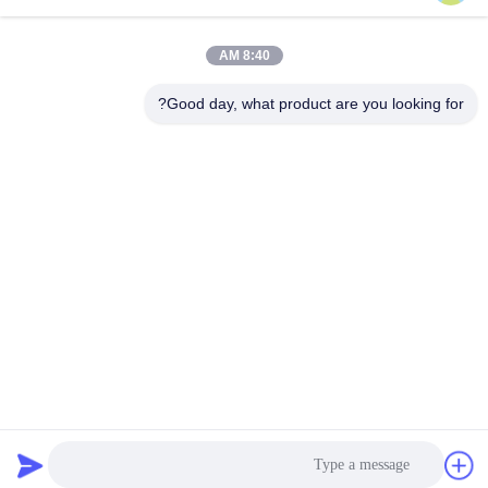
يرسل
8:40 AM
Good day, what product are you looking for?
Caiye Printing Equipment Co., LTD
yunfengyinpei@126.com
86--13859954889
Room 101، No 155، Dongpu
Yili، Siming District، Xiamen،
Fujian province، China
الصين جودة جيدة قطع غيار آلة طباعة أوفست المورد. حقوق الطبع والنشر © 2026
offsetprintingmachinespareparts.com . كل الحقوق محفوظة.