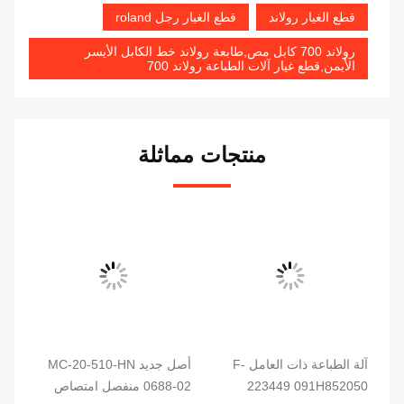
قطع الغيار رولاند
قطع الغيار رجل roland
رولاند 700 كابل مص,طابعة رولاند خط الكابل الأيسر
الأيمن,قطع غيار آلات الطباعة رولاند 700
منتجات مماثلة
005A7658
آلة الطباعة ذات العامل F-
أصل جديد MC-20-510-HN
223449 091H852050
0688-02 منفصل امتصاص