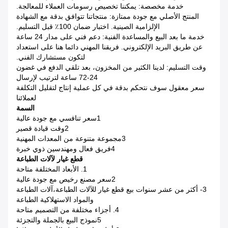
خدمة مخصصة: يمكننا تخصيص رسومات العملاء للمعالجة.
المنتج الأصلي مع جودة ممتازة: منتجاتنا تتوافق بدقة مع الشهادة
الإلزامية الصينية. اختبار ضمان 100٪ قبل التسليم.
خدمة ما بعد البيع والمساعدة الفنية: دعم فني على مدار 24 ساعة
عن طريق البريد الإلكتروني. فريقنا المهني دائما هنا على استعداد
لتكون مستشارك الفني.
وقت التسليم: لدينا الكثير من المخزون، بعد تلقي الدفع في غضون
24-72 ساعة لترتيب لإرسال
سعر معقول سوف نتحكم بدقة في كل عملية إنتاج لتقليل التكلفة
لعملائنا
السمة
1سعر تنافسي مع جودة عالية
2وقت قيادة قصير
3مجموعة متنوعة من المعدات المهنية
4فريق فعال ومهندسين ذوي خبرة
قطع غيار لآلات الطباعة
1. الأبعاد المختلفة متاحة
2سعر مصنع رخيص مع جودة عالية
3- أكثر من عشر سنوات بيع قطع غيار للآلات الطباعة،آلات الطباعة
والمواد الاستهلاكية الطباعة
4. أجزاء مختلفة من التصميم متاحة
5نموذج البيع بالجملة والتجزئة