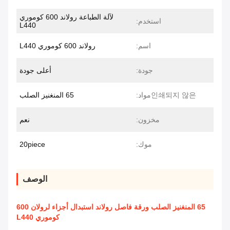
لآلة الطباعة رولاند 600 كوموري
استخدم:
L440
اسم:
رولاند 600 كوموري L440
جودة:
أعلى جودة
인쇄되지 않은مواد:
65 المنغنيز الصلب
مخزون:
نعم
موك:
20piece
الوصف
65 المنغنيز الصلب ورقة فاصل رولاند استبدال أجزاء لرولان 600
كوموري L440