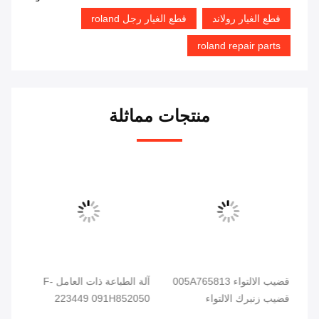
قطع الغيار رولاند
قطع الغيار رجل roland
roland repair parts
منتجات مماثلة
قضيب الالتواء 005A765813
آلة الطباعة ذات العامل F-
قضيب زنبرك الالتواء
223449 091H852050
005A636530 لقطع غيار
متابعة الكاميرا للرجل
الم