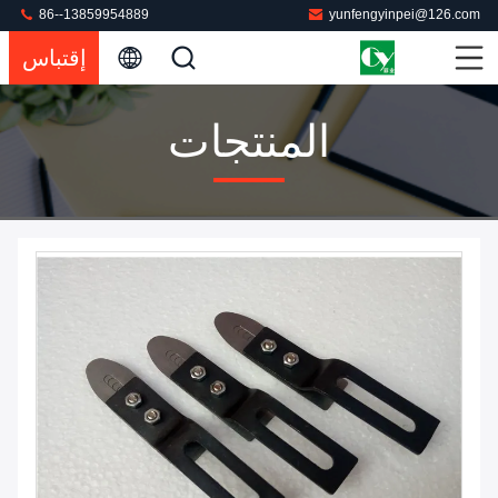
86--13859954889
yunfengyinpei@126.com
إقتباس
المنتجات