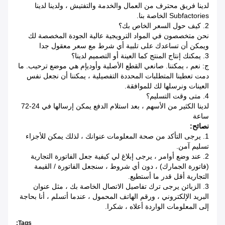
لدينا فريق محترف من العمال والخدمة والتفتيش ، ولدينا لدينا
Subfactories الخاصة بنا.
2. كيف حول السعر الخاص بك؟
نحن متخصصون في المواد الترويجية عالية الجودة المخصصة لك
ويمكن أن تساعدك على تلبية أي شرط مع سعر معقول جدا
3. يمكنك إنتاج المنتج كما العينة أو التصميم لدينا؟
ج: نعم ، يمكننا. صانعي القطع الأصلية وأوديإم هي موضع ترحيب.
ما
دمت تعطينا المتطلبات المحددة التفصيلية ، يمكننا أن نجعل نفس
العينات ونرسلها لك للموافقة.
4. متى وقت التسليم؟
لدينا الكثير من الأسهم ، بعد استلام الدفع يمكن إرسالها في 24-72
ساعة
نصائح:
1. يرجى التأكد من صحة المعلومات عنوانك ، لذلك يمكن للأجزاء
تسليم آمن.
2. عند وضع أوامر ، يرجى إبلاغ لي كيفية جعل الفاتورة التجارية
(فاتورة الجمارك) ، دون أي شروط ، سنجعل الفاتورة / القيمة
التجارية أقل قدر ما أستطيع.
3. الزبائن يرجى ترك تفاصيل الاتصال الخاصة بك ، مثل عنوان
البريد الإلكتروني ، ورقم الهاتف المحمول ، عندما أتسلم ، أنا بحاجة
إلى المعلومات الواردة أعلاه ، شكرا.
Tags: