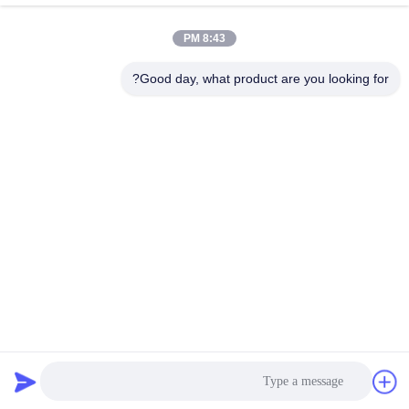
8:43 PM
Good day, what product are you looking for?
Caiye Printing Equipment Co., LTD
yunfengyinpei@126.com
86--13859954889
Room 101، No 155، Dongpu
Yili، Siming District، Xiamen،
Fujian province، China
الصين جودة جيدة قطع غيار آلة طباعة أوفست المورد. حقوق الطبع والنشر © 2026
offsetprintingmachinespareparts.com . كل الحقوق محفوظة.