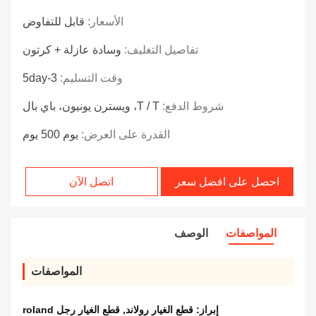
الأسعار:
قابل للتفاوض
تفاصيل التغليف:
وسادة عازلة + كرتون
وقت التسليم:
3-5day
شروط الدفع:
T / T، ويسترن يونيون، باي بال
القدرة على العرض:
يوم 500 يوم
احصل على افضل سعر
اتصل الآن
المواصفات
الوصف
المواصفات
إبراز:
قطع الغيار رولاند
,
قطع الغيار رجل roland