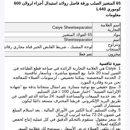
65 المنغنيز الصلب ورقة فاصل رولاند استبدال أجزاء لرولان 600
كوموري L440
معلومات
اسم العلامة
Caiye Sheetseparator
التجارية
مواد
65 الفولاذ المنغنيز
اسم
Sheetseparator
وتتراوح
لوحة المشبك ، شريط القابض الحبر قناة مجاري رقائق مف
المنتجات
مخزون
نعم فعلا
ميزة تنافسية
1. Caiye هي العلامة التجارية الرائدة في صناعة قطع الطباعة في
الصين لمدة 20 عاما.
بيع المصنع مباشرة ، وبأسعار تنافسية.
2. الخدمة المخصصة: يمكننا تخصيص ، لرسومات العملاء للمعالجة.
نحن مرنة وقادرة المورد.
3. منتج حقيقي مع نوعية ممتازة: يتم امتثال منتجاتنا بدقة مع "شهادة
الإلزامية الصينية".
اختبار ضمان 100 ٪ قبل التسليم.
4. بعد خدمة المبيعات والمساعدة الفنية: 24 ساعة الدعم الفني عن
طريق البريد الإلكتروني.
فريقنا المحترف مستعد دائمًا ليكون
مستشارك الفني.
5. وقت التسليم: لدينا الكثير من الأوراق المالية ، بعد استلام المبلغ
في غضون 24-72 ساعة لترتيب لإرسال
6. سعر معقول: سنقوم بالتحكم الدقيق في كل عملية إنتاج لخفض
التكلفة لعملائنا.
بعد أن يتلقى العملاء عرض الأسعار ، سنوضح لك عقلانية السعر