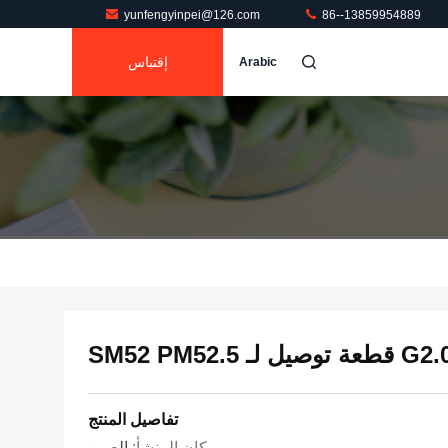
yunfengyinpei@126.com
86--13859954889
إقتباس
Arabic
SM52 PM5
تفاصيل المنتج
مكان المنشأ:
الصين