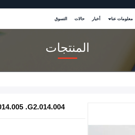
معلومات عنا
أخبار
حالات
التسوق
المنتجات
G2.014.005 .G2.014.004 قطعة توصيل لـ 2.5