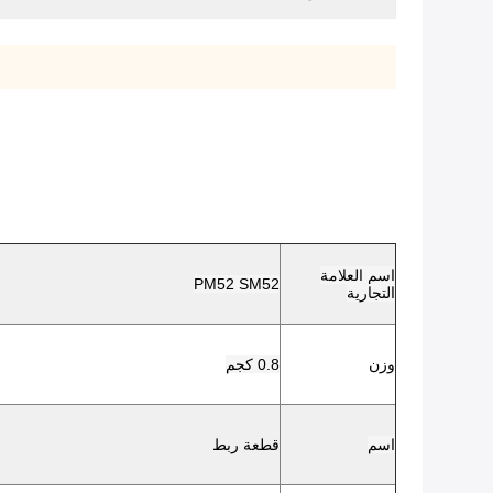
اسم العلامة
PM52 SM52
التجارية
وزن
0.8 كجم
اسم
قطعة ربط