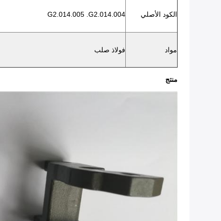
الكود الأصلي
G2.014.005 .G2.014.004
مواد
فولاذ صلب
منتج