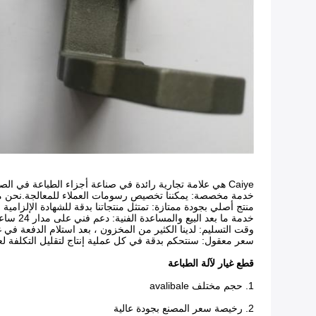
Caiye هي علامة تجارية رائدة في صناعة أجزاء الطباعة في الصين لمدة 20 عامًا ؛بيع المصنع مباشرة ، وبأسعار تنافسية.
خدمة مخصصة: يمكننا تخصيص رسومات العملاء للمعالجة.نحن م
منتج أصلي بجودة ممتازة: تمتثل منتجاتنا بدقة للشهادة الإلزامية الصينية.100٪ ضمان اختبار قب
خدمة ما بعد البيع والمساعدة الفنية: دعم فني على مدار 24 ساعة عبر البريد الإلكتروني.فريقنا المحترف مستعد دائمًا ليكون مستشارك الفني.
وقت التسليم: لدينا الكثير من المخزون ، بعد استلام الدفعة في غضون 24-72 ساعة لترتيب
سعر معقول: سنتحكم بدقة في كل عملية إنتاج لتقليل التكلفة لعمل
قطع غيار لآلة الطباعة
1. حجم مختلف avalibale
2. رخيصة سعر المصنع بجودة عالية