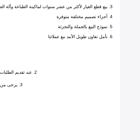
3. بيع قطع الغيار لأكثر من عشر سنوات لماكينة الطباعة وآلة الطباعة والمواد الاستهلاكية للطباعة
4. أجزاء تصميم مختلفة متوفرة
5. نموذج البيع بالجملة والتجزئة
6. نأمل تعاون طويل الأمد مع عملائنا
2. عند تقديم الطلبات ، يرجى إخباري بكيفية عمل الفاتورة التجارية (فاتورة جمركية) ، دون أي متطلبات ، وسوف نجعل مبلغ / قيمة الفاتورة التجارية أقل قدر ممكن.
3. يرجى من العملاء ترك تفاصيل الاتصال الخاصة بك ، مثل عنوان البريد الإلكتروني ورقم الهاتف المحمول ، عندما أستلم المعلومات المذكورة أعلاه ، شكرًا.