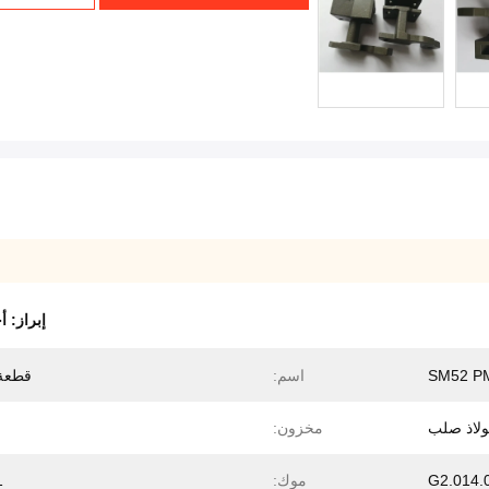
إبراز:
أج
SM52 P
اسم:
قطعة
ولاذ صلب
مخزون:
G2.014.
موك:
1 