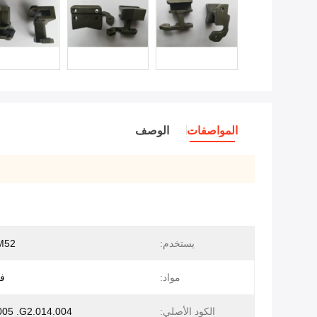
المواصفات
الوصف
يستخدم:
M52
مواد:
ف
الكود الأصلي:
005 .G2.014.004