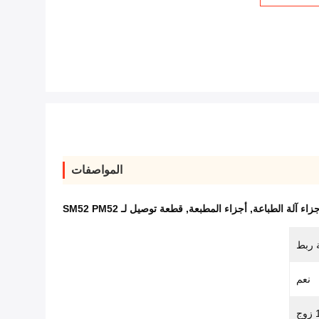
المواصفات
زاء آلة الطباعة
,
أجزاء المطبعة
,
قطعة توصيل لـ SM52 PM52
 ربط
نعم
زوج