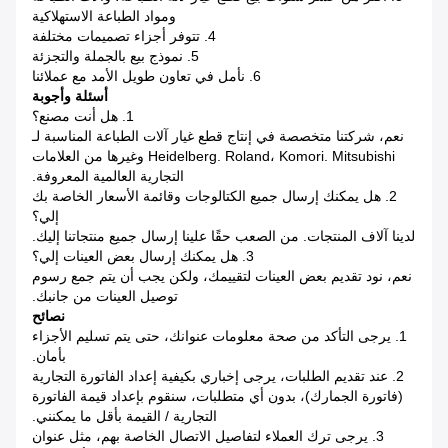
ومواد الطباعة الاستهلاكية
4. تتوفر أجزاء تصميمات مختلفة
5. نموذج بيع بالجملة والتجزئة
6. نأمل في تعاون طويل الأمد مع عملائنا
أسئلة وأجوبة
1. هل أنت مصنع؟
نعم، شركتنا متخصصة في إنتاج قطع غيار آلات الطباعة المناسبة لـ
Heidelberg. Roland، Komori. Mitsubishi وغيرها من العلامات
التجارية العالمية المعروفة.
2. هل يمكنك إرسال جميع الكتالوجات وقائمة الأسعار الخاصة بك
إلي؟
لدينا آلاف المنتجات. من الصعب حقًا علينا إرسال جميع منتجاتنا إليك.
3. هل يمكنك إرسال بعض العينات إلي؟
نعم، نود تقديم بعض العينات لتقييمك، ولكن يجب أن يتم جمع رسوم
توصيل العينات من جانبك.
نصائح
1. يرجى التأكد من صحة معلومات عنوانك، حتى يتم تسليم الأجزاء
بأمان.
2. عند تقديم الطلبات، يرجى إخباري بكيفية إعداد الفاتورة التجارية
(فاتورة الجمارك)، بدون أي متطلبات، سنقوم بإعداد قيمة الفاتورة
التجارية / القيمة بأقل ما يمكنني.
3. يرجى ترك العملاء لتفاصيل الاتصال الخاصة بهم، مثل عنوان