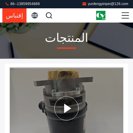
86--13859954889
yunfengyinpei@126.com
إقتباس
المنتجات