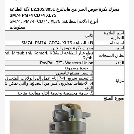
محرك بكرة حوض الحبر من هايدلبرغ L2.105.3051 لآلة الطباعة
SM74 PM74 CD74 XL75
أنواع الآلات المطابقة: SM74، PM74، CD74، XL75
معلومات
اسم العلامة
كايي
التجارية
استخدام
لآلة الطباعة SM74، PM74، CD74، XL75
اسم
محرك بكرة حوض الحبر
قطع غيار الطباعة لـ ishi، Komori، KBA
نطاق المنتجات
Ryobi
الدفع
PayPal، T/T، Western Union
1. جودة مضمونة
2. سعر مصنع تنافسي
3. تسليم سريع، 4-7 أيام عمل إلى الولايات المتحدة/المملكة المتحدة/أستراليا
مزايا
الدفع
5. خدمة مخصصة وخدمة إنتاج معالجة متاحة
صورة المنتج