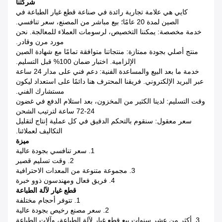
شركتنا
كايي هي علامة تجارية رائدة في صناعة قطع غيار الطباعة في
الصين لمدة 20 عامًا؛ بيع مباشر من المصنع، سعر تنافسي.
خدمة مخصصة: يمكننا التخصيص، لرسومات العملاء للمعالجة. نحن
مورد مرن وقادر.
منتج أصلي بجودة ممتازة: منتجاتنا متوافقة تمامًا مع شهادة الصين
الإلزامية. اختبار ضمان 100% قبل التسليم.
خدمة ما بعد البيع والمساعدة الفنية: دعم فني على مدار 24 ساعة
عبر البريد الإلكتروني. فريقنا المحترف هنا دائمًا على استعداد ليكون
مستشارك الفني.
وقت التسليم: لدينا الكثير من المخزون، بعد استلام الدفع في غضون
24-72 ساعة لترتيب الشحن
سعر معقول: سنقوم بالتحكم الدقيق في كل عملية إنتاج لتقليل
التكاليف لعملائنا.
ميزة
1. سعر تنافسي بجودة عالية
2. وقت تسليم قصير
3. مجموعة متنوعة من المعدات الاحترافية
4. فريق فعال ومهندسون ذوو خبرة
قطع غيار لآلة الطباعة
1. تتوفر أحجام مختلفة
2. سعر مصنع رخيص بجودة عالية
3. أكثر من عشر سنوات بيع قطع غيار لآلة الطباعة، وآلات الطباعة