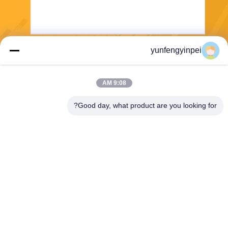
yunfengyinpei
يرسل
9:08 AM
Good day, what product are you looking for?
Caiye Printing Equipment Co., LTD
yunfengyinpei@126.com
86--13859954889
Room 101، No 155، Dongpu
Yili، Siming District، Xiamen،
Fujian province، China