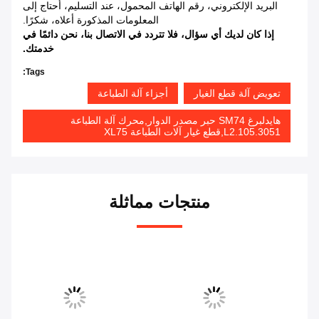
البريد الإلكتروني، رقم الهاتف المحمول، عند التسليم، أحتاج إلى
المعلومات المذكورة أعلاه، شكرًا.
إذا كان لديك أي سؤال، فلا تتردد في الاتصال بنا، نحن دائمًا في
خدمتك.
Tags:
تعويض آلة قطع الغيار
أجزاء آلة الطباعة
هايدلبرغ SM74 حبر مصدر الدوار,محرك آلة الطباعة
L2.105.3051,قطع غيار آلات الطباعة XL75
منتجات مماثلة