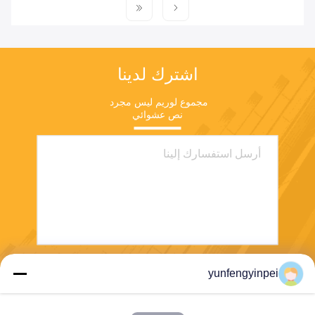
اشترك لدينا
مجموع لوريم ليس مجرد 
نص عشوائي
yunfengyinpei
يرسل