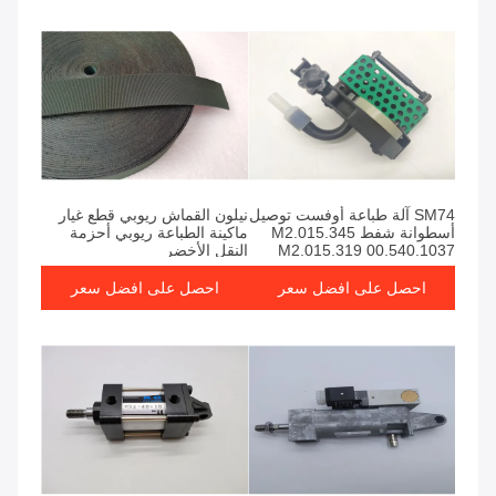
SM74 آلة طباعة أوفست توصيل
نيلون القماش ريوبي قطع غيار
أسطوانة شفط M2.015.345
ماكينة الطباعة ريوبي أحزمة
M2.015.319 00.540.1037
النقل الأخضر
C3.015.454
احصل على افضل سعر
احصل على افضل سعر