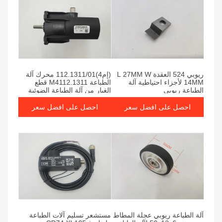
ريوبي 524 العقدة L 27MM W
(إم4)112.1311/01 محرك آلة
14MM لأجزاء احتياطية آلة
الطباعة M4112.1311 قطع
الطباعة ريوبي
الغيار من آلة الطباعة الضوئية
احصل على افضل سعر
احصل على افضل سعر
آلة الطباعة ريوبي عجلة المطاط
مستشعر تسليم آلات الطباعة