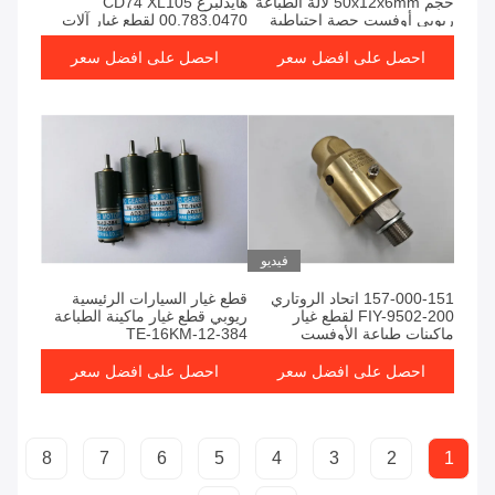
حجم 50x12x6mm لآلة الطباعة
هايدلبرغ CD74 XL105
ريوبي أوفست حصة احتياطية
00.783.0470 لقطع غيار آلات
الطباعة
احصل على افضل سعر
احصل على افضل سعر
فيديو
157-000-151 اتحاد الروتاري
قطع غيار السيارات الرئيسية
FIY-9502-200 لقطع غيار
ريوبي قطع غيار ماكينة الطباعة
ماكينات طباعة الأوفست
TE-16KM-12-384
كوموري
احصل على افضل سعر
احصل على افضل سعر
8
7
6
5
4
3
2
1