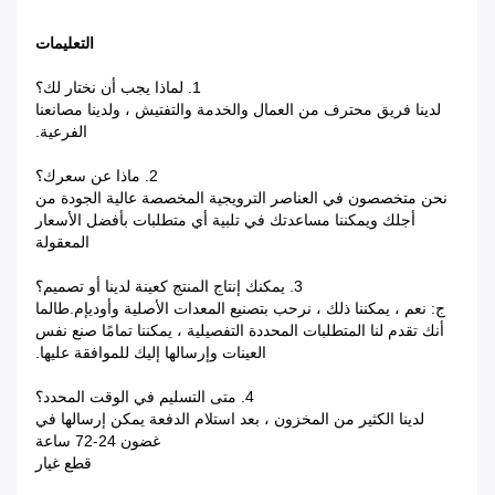
التعليمات
1. لماذا يجب أن نختار لك؟
لدينا فريق محترف من العمال والخدمة والتفتيش ، ولدينا مصانعنا
الفرعية.
2. ماذا عن سعرك؟
نحن متخصصون في العناصر الترويجية المخصصة عالية الجودة من
أجلك ويمكننا مساعدتك في تلبية أي متطلبات بأفضل الأسعار
المعقولة
3. يمكنك إنتاج المنتج كعينة لدينا أو تصميم؟
ج: نعم ، يمكننا ذلك ، نرحب بتصنيع المعدات الأصلية وأوديإم.طالما
أنك تقدم لنا المتطلبات المحددة التفصيلية ، يمكننا تمامًا صنع نفس
العينات وإرسالها إليك للموافقة عليها.
4. متى التسليم في الوقت المحدد؟
لدينا الكثير من المخزون ، بعد استلام الدفعة يمكن إرسالها في
غضون 24-72 ساعة
قطع غيار