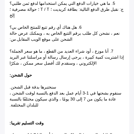
5. ما هي خيارات الدفع التي يمكن استخدامها لدفع ثمن طلبي؟
ج: نقبل طرق الدفع التالية: بطاقة كريديت ؛ T / T ؛ حوالة مصرفية ؛
إلخ
6. هل هناك أي رقم تتبع للمنتج الخاص بي؟
نعم ، نشحن كل طلب برقم التتبع الخاص به ، ويمكنك عرض حالة
الشحن على موقع الويب المقابل.س:
7. أنا موزع ، أود شراء العديد من القطع ، ما هو سعر الجملة؟
إذا اشتريت كمية كبيرة ، يرجى إرسال رسالة أو مراسلتنا عبر البريد
الإلكتروني ، وسنقدم لك أفضل سعر ممكن ، شكرًا
حول الشحن:
سنختبرها بدقة قبل الشحن.
سنقوم بشحنها في 1-3 أيام عمل بعد الدفع.بالنسبة لوقت الشحن ،
عادة ما يكون من 7 إلى 30 يومًا ، والذي سيكون مختلفًا بالنسبة
للبلدان المختلفة.
وقت التسليم تقريبا: