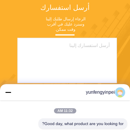
أرسل استفسارك
الرجاء إرسال طلبك إلينا 
وسنرد عليك في أقرب 
وقت ممكن.
yunfengyinpei
يرسل
11:32 AM
Good day, what product are you looking for?