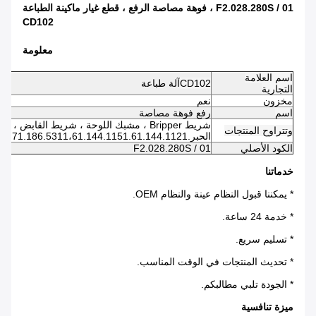
F2.028.280S / 01 ، فوهة مصاصة الرفع ، قطع غيار ماكينة الطباعة
CD102
معلومة
اسم العلامة
CD102
آلة طباعة
التجارية
مخزون
نعم
اسم
رفع فوهة مصاصة
شريط Bripper ، مشبك اللوحة ، شريط القابض 
وتتراوح المنتجات
الحبر.61.186.5311،71.186.5311،61.144.1151.61.144.1121 / 03.L2.105.1311.ect ...
الكود الأصلي
F2.028.280S / 01
خدماتنا
* يمكننا قبول النظام عينة والنظام OEM.
* خدمة 24 ساعة.
* تسليم سريع.
* تحديث المنتجات في الوقت المناسب.
* الجودة تلبي مطالبكم.
ميزة تنافسية