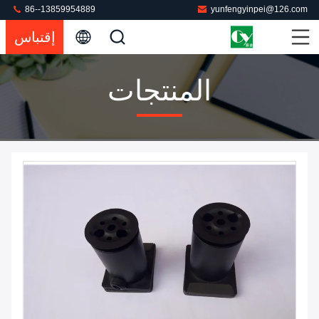
86--13859954889
yunfengyinpei@126.com
إقتباس
المنتجات