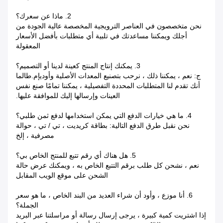
2. ماذا عن سعرك؟
نحن متخصصون في العناصر الترويجية المخصصة عالية الجودة من
أجلك ويمكننا مساعدتك في تلبية أي متطلبات بأفضل الأسعار
المعقولة
3. يمكنك إنتاج المنتج كعينة لدينا أو التصميم؟
ج: نعم ، يمكننا ذلك ، نرحب بتصنيع المعدات الأصلية وأوديإم.طالما
أنك تقدم لنا المتطلبات المحددة التفصيلية ، يمكننا تمامًا صنع نفس
العينات وإرسالها إليك للموافقة عليها.
4. ما هي خيارات الدفع التي يمكن استخدامها لدفع ثمن طلبي؟
نحن نقبل طرق الدفع التالية: بطاقة كريديت ، تي / تي ، حوالة
مصرفية ، إلخ
5. هل هناك أي رقم تتبع للمنتج الخاص بي؟
نعم ، نشحن كل طلب برقم التتبع الخاص به ، ويمكنك عرض حالة
الشحن على موقع الويب المقابل
6. أنا موزع ، وأود أن شراء العديد من البند الخاص ، ما هو سعر
الجملة؟
إذا اشتريت كمية كبيرة ، يرجى إرسال رسالة أو مراسلتنا عبر البريد