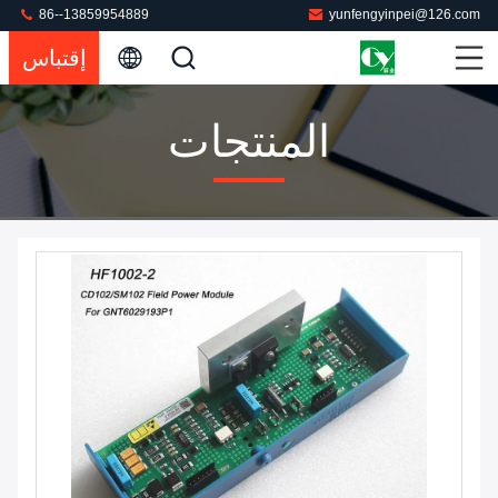
86--13859954889
yunfengyinpei@126.com
إقتباس
المنتجات