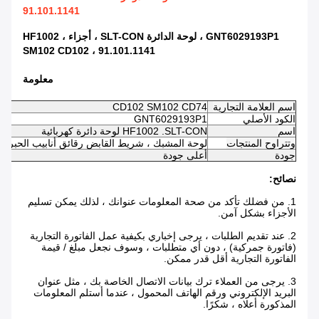
91.101.1141
GNT6029193P1 ، لوحة الدائرة SLT-CON ، أجزاء HF1002 ،
SM102 CD102 ، 91.101.1141
معلومة
اسم العلامة التجارية
CD102 SM102 CD74
الكود الأصلي
GNT6029193P1
اسم
HF1002 .SLT-CON لوحة دائرة كهربائية
وتتراوح المنتجات
لوحة المشبك ، شريط القابض رقائق أنابيب الحبر إلخ
جودة
أعلى جودة
نصائح:
1. من فضلك تأكد من صحة المعلومات عنوانك ، لذلك يمكن تسليم
الأجزاء بشكل آمن.
2. عند تقديم الطلبات ، يرجى إخباري بكيفية عمل الفاتورة التجارية
(فاتورة جمركية) ، دون أي متطلبات ، وسوف نجعل مبلغ / قيمة
الفاتورة التجارية أقل قدر ممكن.
3. يرجى من العملاء ترك بيانات الاتصال الخاصة بك ، مثل عنوان
البريد الإلكتروني ورقم الهاتف المحمول ، عندما أستلم المعلومات
المذكورة أعلاه ، شكرًا.