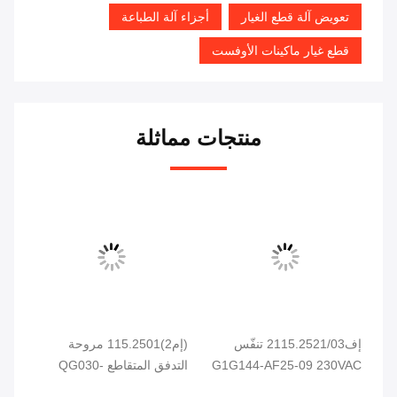
تعويض آلة قطع الغيار
أجزاء آلة الطباعة
قطع غيار ماكينات الأوفست
منتجات مماثلة
ات
إف2115.2521/03 تنفّس
(إم2)115.2501 مروحة
G1G144-AF25-09 230VAC
التدفق المتقاطع QG030-
94W لجهاز الطباعة CD102
353/14 مروحة تبريد الخزانة
حام