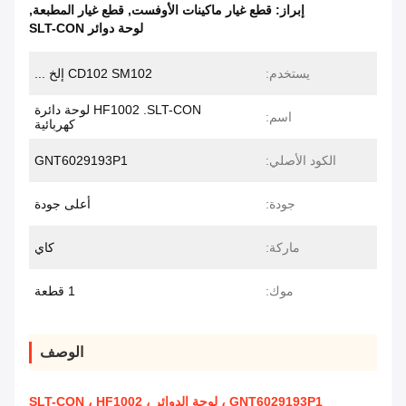
إبراز:
قطع غيار ماكينات الأوفست
,
قطع غيار المطبعة
,
لوحة دوائر SLT-CON
يستخدم:
CD102 SM102 إلخ ...
HF1002 .SLT-CON لوحة دائرة
اسم:
كهربائية
الكود الأصلي:
GNT6029193P1
جودة:
أعلى جودة
ماركة:
كاي
موك:
1 قطعة
الوصف
GNT6029193P1 ، لوحة الدوائر SLT-CON ، HF1002 ،