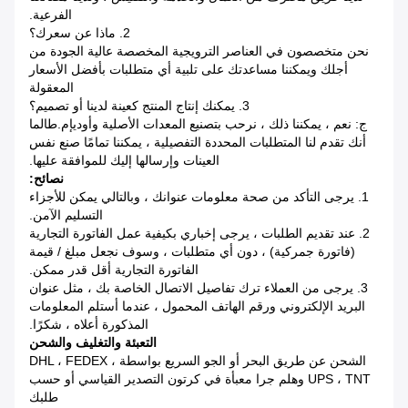
الفرعية.
2. ماذا عن سعرك؟
نحن متخصصون في العناصر الترويجية المخصصة عالية الجودة من
أجلك ويمكننا مساعدتك على تلبية أي متطلبات بأفضل الأسعار
المعقولة
3. يمكنك إنتاج المنتج كعينة لدينا أو تصميم؟
ج: نعم ، يمكننا ذلك ، نرحب بتصنيع المعدات الأصلية وأوديإم.طالما
أنك تقدم لنا المتطلبات المحددة التفصيلية ، يمكننا تمامًا صنع نفس
العينات وإرسالها إليك للموافقة عليها.
نصائح:
1. يرجى التأكد من صحة معلومات عنوانك ، وبالتالي يمكن للأجزاء
التسليم الآمن.
2. عند تقديم الطلبات ، يرجى إخباري بكيفية عمل الفاتورة التجارية
(فاتورة جمركية) ، دون أي متطلبات ، وسوف نجعل مبلغ / قيمة
الفاتورة التجارية أقل قدر ممكن.
3. يرجى من العملاء ترك تفاصيل الاتصال الخاصة بك ، مثل عنوان
البريد الإلكتروني ورقم الهاتف المحمول ، عندما أستلم المعلومات
المذكورة أعلاه ، شكرًا.
التعبئة والتغليف والشحن
الشحن عن طريق البحر أو الجو السريع بواسطة DHL ، FEDEX ،
UPS ، TNT وهلم جرا معبأة في كرتون التصدير القياسي أو حسب
طلبك