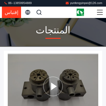
86--13859954889
yunfengyinpei@126.com
إقتباس
المنتجات