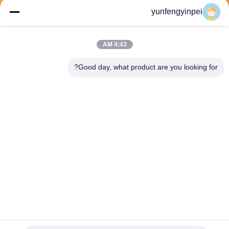
yunfengyinpei
يرسل
4:43 AM
Good day, what product are you looking for?
Caiye Printing Equipment Co., LTD
yunfengyinpei@126.com
86--13859954889
Room 101، No 155، Dongpu
Yili، Siming District، Xiamen،
Fujian province، China
الصين جودة جيدة قطع غيار آلة طباعة أوفست المورد. حقوق الطبع والنشر © 2026