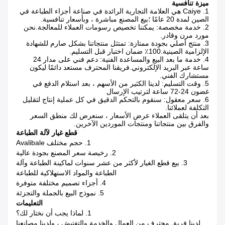
ميزة تنافسية
1. Caiye هي العلامة التجارية الرائدة في صناعة أجزاء الطباعة في
الصين لمدة 20 عامًا ؛بيع المصنع مباشرة ، وبأسعار تنافسية.
2. خدمة مخصصة: يمكننا تخصيص رسومات العملاء للمعالجة.نحن
مورد مرن وقادر.
3. منتج أصلي بجودة ممتازة: تمتثل منتجاتنا بشكل صارم للشهادة
الإلزامية الصينية.100٪ ضمان اختبار قبل التسليم.
4. خدمة ما بعد البيع والمساعدة الفنية: دعم فني على مدار 24
ساعة عبر البريد الإلكتروني.فريقنا المحترف مستعد دائمًا ليكون
مستشارك الفني.
5. وقت التسليم: لدينا الكثير من الأسهم ، بعد استلام الدفع في
غضون 24-72 ساعة لترتيب الإرسال
6. سعر معقول: سنقوم بالتحكم الدقيق في كل عملية إنتاج لتقليل
التكلفة لعملائنا.
بعد أن يتلقى العملاء عرض الأسعار ، سنعرض لك منطق السعر
والفرق بين منتجاتنا ومنتجات الموردين الآخرين.
قطع غيار لآلة الطباعة
1. حجم مختلف Avalibale
2. رخيصة سعر المصنع بجودة عالية
3. بيع قطع الغيار لأكثر من عشر سنوات لماكينة الطباعة وآلة
الطباعة والمواد الاستهلاكية للطباعة
4. أجزاء تصميم مختلفة متوفرة
5. نموذج البيع بالجملة والتجزئة
التعليمات
1. لماذا يجب أن نختار لك؟
لدينا فريق محترف من العمال والخدمة والتفتيش ، ولدينا مصانعنا