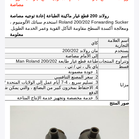
مصاصة
رولاند 200 قطع غيار ماكينة الطباعة إعادة توجيه مصاصة
Roland 200/202 Forwarding Sucker استخدم سبائك الألومنيوم ،
ومعالجة أكسدة السطح.مقاومة التآكل القوية وعمر الخدمة الطويل.
معلومة
اسم العلامة
كاي
التجارية
يستخدم
مان رولاند 200/202
اسم
إلى الأمام مصاصة
وتتراوح المنتجات
طباعة قطع غيار طابعة Man Roland 200/202
قسط
باي بال ، تي / تي ،
1. جودة مضمونة
2. سعر المصنع التنافسي
3. تسليم سريع ، 4-7 أيام عمل إلى الولايات المتحدة / المملكة المتحدة / الاتحاد الأفريقي
مزايا
الدفع
5. خدمة مخصصة وتجهيز خدمة الإنتاج المتاحة
صور المنتج