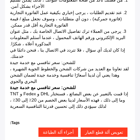
1. من فضلك تأكد من صحة المعلومات عنوانك ، لذلك يمكن تسليم
الأجزاء بشكل آمن.
2. عند تقديم الطلبات ، يرجى إخباري بكيفية عمل الفاتورة التجارية
(فاتورة جمركية) ، دون أي متطلبات ، وسوف نجعل مبلغ / قيمة
الفاتورة التجارية أقل قدر ممكن.
3. يرجى من العملاء ترك تفاصيل الاتصال الخاصة بك ، مثل عنوان
البريد الإلكتروني ورقم الهاتف المحمول ، عندما أستلم المعلومات
المذكورة أعلاه ، شكرًا.
إذا كان لديك أي سؤال ، فلا تتردد في الاتصال بنا ، فنحن دائمًا في
خدمتك.
للشحن: سعر تنافسي مع خدمة جيدة
لقد تعاونا مع العديد من شركات الشحن والخطوط الجوية الشهيرة ،
وهذا يعني أن لدينا أسعارًا تنافسية وخدمة جيدة لضمان الشحن
البحري والجوي
للشحن: سعر تنافسي مع خدمة جيدة
إذا قمت بالتعبير عن بعض البضائع ، فسنختار DHL و Fedex و TNT
وما إلى ذلك ، فهذه الأسعار لدينا بعض الخصم من 20٪ إلى 30٪ ،
لذلك سيؤدي ذلك إلى تحسين قدرتنا التنافسية السعرية
Tags:
تعويض آلة قطع الغيار
أجزاء آلة الطباعة