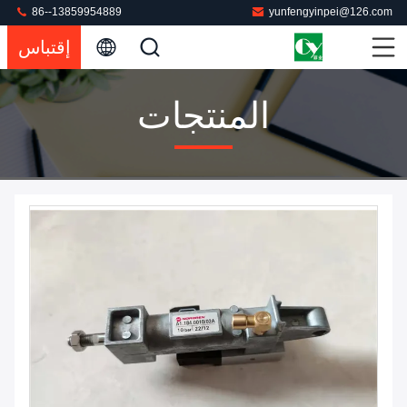
86--13859954889
yunfengyinpei@126.com
إقتباس
المنتجات