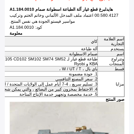
هايدلبرغ قطع غيار آلة الطباعة اسطوانة صمام A1.184.0010
00.580.4127 اعتماد ملف المدخل الألماني وخاتم الختم وتركيب
مواسير فيستو.الجودة هي نفس المنتج.
كود: A1.184.0010
معلومة
اسم العلامة
كاي
التجارية
يستخدم
آلة طباعة
اسم
صمام الاسطوانة
وتتراوح
المنتجات
KBA و Ryobi
قسط
باي بال ، W / UT / T ،
1. جودة مضمونة
2. سعر المصنع التنافسي
مزايا
3. تسليم سريع ، 4-7 أيام عمل إلى الولايات المتحدة / المملكة المتحدة / الاتحاد الأفريقي
4. الاحتفاظ بمخزون كبير من البضائع ، والتي يمكن شحنها في غضون 24-48 ساعة بعد تأكيد الدفع
5. خدمة مخصصة وتجهيز خدمة الإنتاج المتاحة
صور المنتج