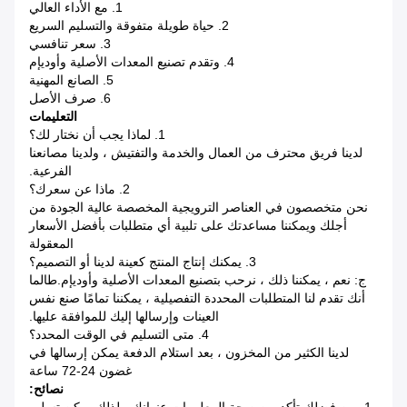
1. مع الأداء العالي
2. حياة طويلة متفوقة والتسليم السريع
3. سعر تنافسي
4. وتقدم تصنيع المعدات الأصلية وأوديإم
5. الصانع المهنية
6. صرف الأصل
التعليمات
1. لماذا يجب أن نختار لك؟
لدينا فريق محترف من العمال والخدمة والتفتيش ، ولدينا مصانعنا
الفرعية.
2. ماذا عن سعرك؟
نحن متخصصون في العناصر الترويجية المخصصة عالية الجودة من
أجلك ويمكننا مساعدتك على تلبية أي متطلبات بأفضل الأسعار
المعقولة
3. يمكنك إنتاج المنتج كعينة لدينا أو التصميم؟
ج: نعم ، يمكننا ذلك ، نرحب بتصنيع المعدات الأصلية وأوديإم.طالما
أنك تقدم لنا المتطلبات المحددة التفصيلية ، يمكننا تمامًا صنع نفس
العينات وإرسالها إليك للموافقة عليها.
4. متى التسليم في الوقت المحدد؟
لدينا الكثير من المخزون ، بعد استلام الدفعة يمكن إرسالها في
غضون 24-72 ساعة
نصائح: