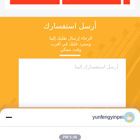
أرسل استفسارك
الرجاء إرسال طلبك إلينا 
وسنرد عليك في أقرب 
وقت ممكن.
yunfengyinpei
يرسل
5:36 PM