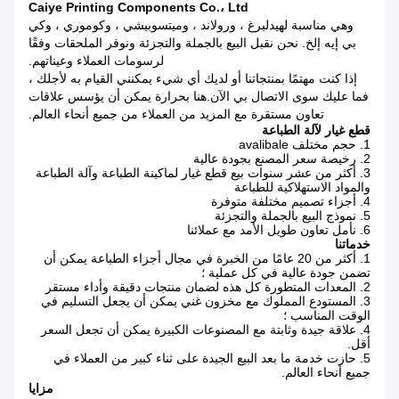
Caiye Printing Components Co.، Ltd
وهي مناسبة لهيدلبرغ ، ورولاند ، وميتسوبيشي ، وكوموري ، وكي
بي إيه إلخ. نحن نقبل البيع بالجملة والتجزئة ونوفر الملحقات وفقًا
لرسومات العملاء وعيناتهم.
إذا كنت مهتمًا بمنتجاتنا أو لديك أي شيء يمكنني القيام به لأجلك ،
فما عليك سوى الاتصال بي الآن.هنا بحرارة يمكن أن يؤسس علاقات
تعاون مستقرة مع المزيد من العملاء من جميع أنحاء العالم.
قطع غيار لآلة الطباعة
1. حجم مختلف avalibale
2. رخيصة سعر المصنع بجودة عالية
3. أكثر من عشر سنوات بيع قطع غيار لماكينة الطباعة وآلة الطباعة
والمواد الاستهلاكية للطباعة
4. أجزاء تصميم مختلفة متوفرة
5. نموذج البيع بالجملة والتجزئة
6. نأمل تعاون طويل الأمد مع عملائنا
خدماتنا
1. أكثر من 20 عامًا من الخبرة في مجال أجزاء الطباعة يمكن أن
تضمن جودة عالية في كل عملية ؛
2. المعدات المتطورة كل هذه لضمان منتجات دقيقة وأداء مستقر
3. المستودع المملوك مع مخزون غني يمكن أن يجعل التسليم في
الوقت المناسب ؛
4. علاقة جيدة وثابتة مع المصنوعات الكبيرة يمكن أن تجعل السعر
أقل.
5. حازت خدمة ما بعد البيع الجيدة على ثناء كبير من العملاء في
جميع أنحاء العالم.
مزايا