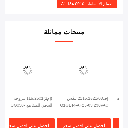
صمام الأسطوانة A1.184.0010
منتجات مماثلة
ات
إف2115.2521/03 تنفّس
(إم2)115.2501 مروحة
G1G144-AF25-09 230VAC
التدفق المتقاطع QG030-
94W لجهاز الطباعة CD102
353/14 مروحة تبريد الخزانة
حام
SM102 CD74 SM74 XL75
الكهربائية لجهاز الطباعة
احصل على افضل سعر
احصل على افضل سعر
ا
هايدلبرغ