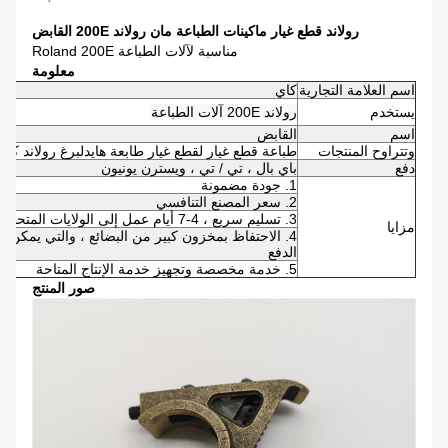
رولاند قطع غيار ماكينات الطباعة مان رولاند 200E القابض
مناسبة لآلات الطباعة Roland 200E
معلومة
اسم العلامة التجارية
كاي
يستخدم
رولاند 200E آلات الطباعة
اسم
القابض
وتتراوح المنتجات
طباعة قطع غيار لقطع غيار طابعة هايدلبرغ رولاند كوموري KBA Hamada
دفع
باي بال ، تي / تي ، ويسترن يونيون
1. جودة مضمونة
2. سعر المصنع التنافسي
3. تسليم سريع ، 4-7 أيام عمل إلى الولايات المتحدة / المملكة المتحدة / الاتحاد الأفريقي
مزايا
الدفع
5. خدمة مخصصة وتجهيز خدمة الإنتاج المتاحة
صور المنتج