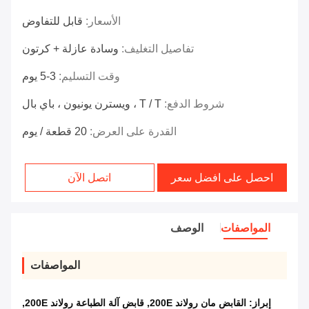
الأسعار:
قابل للتفاوض
تفاصيل التغليف:
وسادة عازلة + كرتون
وقت التسليم:
3-5 يوم
شروط الدفع:
T / T ، ويسترن يونيون ، باي بال
القدرة على العرض:
20 قطعة / يوم
احصل على افضل سعر
اتصل الآن
المواصفات
الوصف
المواصفات
إبراز:
القابض مان رولاند 200E
,
قابض آلة الطباعة رولاند 200E
,