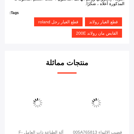
المذكورة أعلاه ، شكرًا.
Tags:
قطع الغيار رولاند
قطع الغيار رجل roland
القابض مان رولاند 200E
منتجات مماثلة
قضيب الالتواء 005A765813
آلة الطباعة ذات العامل F-