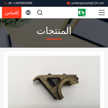
86--13859954889
yunfengyinpei@126.com
إقتباس
المنتجات