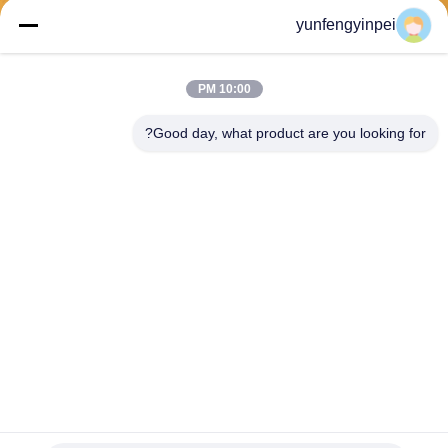
yunfengyinpei
يرسل
10:00 PM
Good day, what product are you looking for?
Caiye Printing Equipment Co., LTD
yunfengyinpei@126.com
86--13859954889
Room 101، No 155، Dongpu
Yili، Siming District، Xiamen،
Fujian province، China
الصين جودة جيدة قطع غيار آلة طباعة أوفست المورد. حقوق الطبع والنشر © 2026