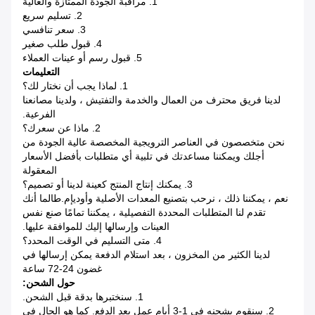
1. مراقبة الجودة الممتازة والعالية
2. تسليم سريع
3. سعر تنافسي
4. قبول طلب صغير
5. قبول رسم أو عينات العملاء
التعليمات
1. لماذا يجب أن نختار لك؟
لدينا فريق محترف من العمال والخدمة والتفتيش ، ولدينا مصانعنا
الفرعية.
2. ماذا عن سعرك؟
نحن متخصصون في العناصر الترويجية المخصصة عالية الجودة من
أجلك ويمكننا مساعدتك في تلبية أي متطلبات بأفضل الأسعار
المعقولة
3. يمكنك إنتاج المنتج كعينة لدينا أو تصميم؟
نعم ، يمكننا ذلك ، نرحب بتصنيع المعدات الأصلية وأوديإم.طالما أنك
تقدم لنا المتطلبات المحددة التفصيلية ، يمكننا تمامًا صنع نفس
العينات وإرسالها إليك للموافقة عليها.
4. متى التسليم في الوقت المحدد؟
لدينا الكثير من المخزون ، بعد استلام الدفعة يمكن إرسالها في
غضون 24-72 ساعة
حول الشحن:
1. سنختبرها بدقة قبل الشحن.
2. سنقوم بشحنه في 1-3 أيام عمل بعد الدفع. كما هو الحال في