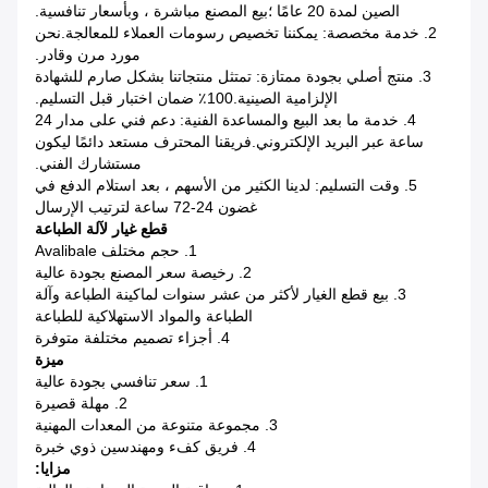
الصين لمدة 20 عامًا ؛بيع المصنع مباشرة ، وبأسعار تنافسية.
2. خدمة مخصصة: يمكننا تخصيص رسومات العملاء للمعالجة.نحن
مورد مرن وقادر.
3. منتج أصلي بجودة ممتازة: تمتثل منتجاتنا بشكل صارم للشهادة
الإلزامية الصينية.100٪ ضمان اختبار قبل التسليم.
4. خدمة ما بعد البيع والمساعدة الفنية: دعم فني على مدار 24
ساعة عبر البريد الإلكتروني.فريقنا المحترف مستعد دائمًا ليكون
مستشارك الفني.
5. وقت التسليم: لدينا الكثير من الأسهم ، بعد استلام الدفع في
غضون 24-72 ساعة لترتيب الإرسال
قطع غيار لآلة الطباعة
1. حجم مختلف Avalibale
2. رخيصة سعر المصنع بجودة عالية
3. بيع قطع الغيار لأكثر من عشر سنوات لماكينة الطباعة وآلة
الطباعة والمواد الاستهلاكية للطباعة
4. أجزاء تصميم مختلفة متوفرة
ميزة
1. سعر تنافسي بجودة عالية
2. مهلة قصيرة
3. مجموعة متنوعة من المعدات المهنية
4. فريق كفء ومهندسين ذوي خبرة
مزايا: