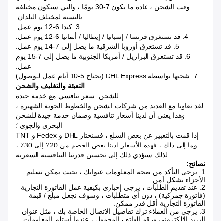
وقت الشحن ، عادة ما يكون 7-30 يومًا ، والتي ستكون مختلفة
بالنسبة لمختلف البلدان.
3. كندا 6-12 يوم عمل.
4. قد تستغرق فرنسا / إسبانيا / إيطاليا / ألمانيا 6-12 يوم عمل.
5. قد تستغرق أوروبا الشرقية ما يصل إلى 7-14 يوم عمل.
6. قد تستغرق البرازيل / أمريكا الجنوبية ما يصل إلى 7-15 يوم
عمل.
7. شحنها بواسطة DHL Express (تحتاج 5-10 أيام عمل للوصول)
التعبئة والتغليف والشحن
للشحن: سعر تنافسي مع خدمة جيدة
لقد تعاونا مع العديد من شركات الشحن والخطوط الجوية الشهيرة ،
وهذا يعني أن لدينا أسعار تنافسية وضمان خدمة جيدة للشحن
البحري والجوي ؛
إذا قمت بالتعبير عن بعض السلع ، فسنختار DHL و Fedex و TNT
وما إلى ذلك ، فهذه الأسعار لدينا بعض الخصم من 20٪ إلى 30٪ ،
لذلك سيؤدي ذلك إلى تحسين قدرتنا التنافسية السعرية
نصائح:
1. يرجى التأكد من صحة المعلومات عنوانك ، بحيث يمكن تسليم
الأجزاء بشكل آمن.
2. عند تقديم الطلبات ، يرجى إخباري بكيفية عمل الفاتورة التجارية
(فاتورة جمركية) ، دون أي متطلبات ، وسوف نجعل مبلغ / قيمة
الفاتورة التجارية أقل قدر ممكن.
3. يرجى من العملاء ترك تفاصيل الاتصال الخاصة بك ، مثل عنوان
البريد الإلكتروني ورقم الهاتف المحمول ، عندما أستلم المعلومات