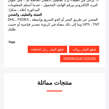
3. يرجى من العملاء ترك تفاصيل الاتصال الخاصة بك ، مثل عنوان
البريد الإلكتروني ورقم الهاتف المحمول ، عندما أستلم المعلومات
المذكورة أعلاه ، شكرًا.
التعبئة والتغليف والشحن
الشحن عن طريق البحر أو الجو السريع بواسطة DHL ، FEDEX ،
UPS ، TNT وما إلى ذلك معبأة في كرتونة تصدير قياسية أو حسب
طلبك
Tags:
قطع الغيار رولاند
قطع الغيار رجل roland
625455 093K801640
منتجات مماثلة