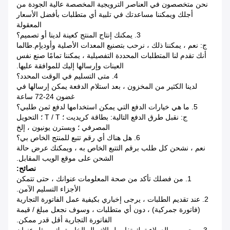
نحن متخصصون في العناصر الترويجية المخصصة عالية الجودة من
أجلك ويمكننا مساعدتك في تلبية أي متطلبات بأفضل الأسعار
المعقولة
3. يمكنك إنتاج المنتج كعينة لدينا أو تصميم؟
ج: نعم ، يمكننا ذلك ، نرحب بتصنيع المعدات الأصلية وأوديإم.طالما
أنك تقدم لنا المتطلبات المحددة التفصيلية ، يمكننا تمامًا صنع نفس
العينات وإرسالها إليك للموافقة عليها.
4. متى التسليم في الوقت المحدد؟
لدينا الكثير من المخزون ، بعد استلام الدفعة يمكن إرسالها في
غضون 24-72 ساعة
5. ما هي خيارات الدفع التي يمكن استخدامها لدفع ثمن طلبي؟
ج: نقبل طرق الدفع التالية: بطاقة كريديت ؛ T / T ؛ التحويل
المصرفي ؛ ويسترن يونيون ، إلخ
6. هل هناك أي رقم تتبع للمنتج الخاص بي؟
نعم ، نشحن كل طلب برقم التتبع الخاص به ، ويمكنك عرض حالة
الشحن على موقع الويب المقابل.
نصائح:
1. من فضلك تأكد من صحة المعلومات عنوانك ، حتى تتمكن
الأجزاء التسليم الآمن.
2. عند تقديم الطلبات ، يرجى إخباري بكيفية عمل الفاتورة التجارية
(فاتورة جمركية) ، دون أي متطلبات ، وسوف نجعل مبلغ / قيمة
الفاتورة التجارية أقل قدر ممكن.