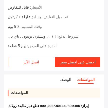
الأسعار:
قابل للتفاوض
تفاصيل التغليف:
وسادة عازلة + كرتون
وقت التسليم:
3-5 يوم
شروط الدفع:
T / T ، ويسترن يونيون ، باي بال
القدرة على العرض:
يوم 5 قطعة
احصل على افضل سعر
اتصل الآن
المواصفات
الوصف
المواصفات
إبراز:
625455 093K801640
,
900 قطع غيار طابعة رولاند
,