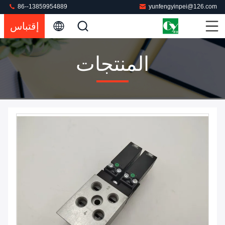
86--13859954889
yunfengyinpei@126.com
إقتباس
المنتجات