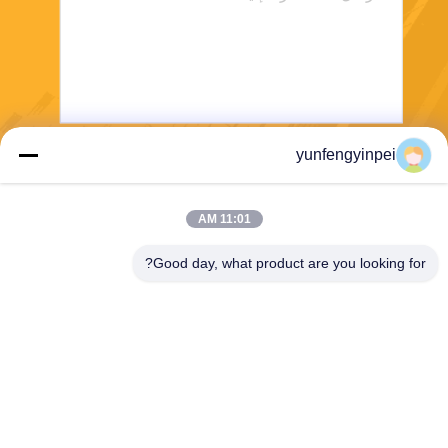
yunfengyinpei
يرسل
11:01 AM
Good day, what product are you looking for?
Caiye Printing Equipment Co., LTD
yunfengyinpei@126.com
86--13859954889
Room 101، No 155، Dongpu
Yili، Siming District، Xiamen،