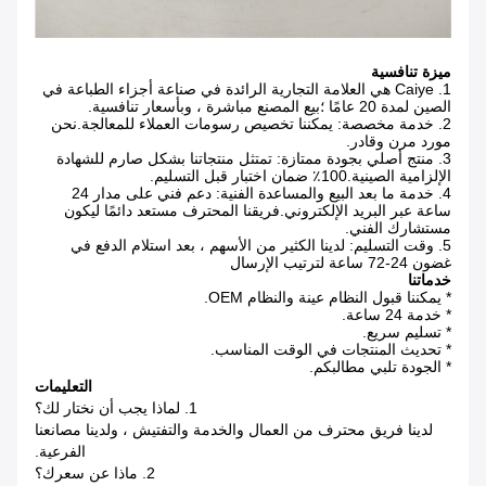
ميزة تنافسية
1. Caiye هي العلامة التجارية الرائدة في صناعة أجزاء الطباعة في
الصين لمدة 20 عامًا ؛بيع المصنع مباشرة ، وبأسعار تنافسية.
2. خدمة مخصصة: يمكننا تخصيص رسومات العملاء للمعالجة.نحن
مورد مرن وقادر.
3. منتج أصلي بجودة ممتازة: تمتثل منتجاتنا بشكل صارم للشهادة
الإلزامية الصينية.100٪ ضمان اختبار قبل التسليم.
4. خدمة ما بعد البيع والمساعدة الفنية: دعم فني على مدار 24
ساعة عبر البريد الإلكتروني.فريقنا المحترف مستعد دائمًا ليكون
مستشارك الفني.
5. وقت التسليم: لدينا الكثير من الأسهم ، بعد استلام الدفع في
غضون 24-72 ساعة لترتيب الإرسال
خدماتنا
* يمكننا قبول النظام عينة والنظام OEM.
* خدمة 24 ساعة.
* تسليم سريع.
* تحديث المنتجات في الوقت المناسب.
* الجودة تلبي مطالبكم.
التعليمات
1. لماذا يجب أن نختار لك؟
لدينا فريق محترف من العمال والخدمة والتفتيش ، ولدينا مصانعنا
الفرعية.
2. ماذا عن سعرك؟