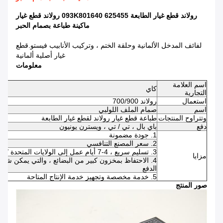
رولاند قطع غيار الطابعة 625455 093K801640 رولاند قطع غيار
ماكينة طباعة بصمام الحبر
لفائف المدخل الألمانية وحلقة الختم ، وتركيب الأنابيب فيستو.قطع
غيار أصلية ألمانية
معلومات
اسم العلامة
كاي
التجارية
استعمال
رولاند 700/900
اسم
صمام الملف اللولبي
وتتراوح المنتجات
طباعة قطع غيار رولاند لقطع غيار الطابعة
دفع
باي بال ، تي / تي ، ويسترن يونيون
1. جودة مضمونة
2. سعر المصنع التنافسي
3. تسليم سريع ، 4-7 أيام عمل إلى الولايات المتحدة / المملكة المتحدة / الاتحاد الأفريقي
مزايا
الدفع
5. خدمة مخصصة وتجهيز خدمة الإنتاج المتاحة
صور المنتج