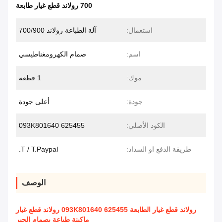
700 رولاند قطع غيار طابعة
استعمال:
آلة الطباعة رولاند 700/900
اسم:
صمام الكهرومغناطيسي
موك:
1 قطعة
جودة:
أعلى جودة
الكود الأصلي:
625455 093K801640
طريقة الدفع او السداد:
T / T.Paypal.
الوصف
رولاند قطع غيار الطابعة 625455 093K801640 رولاند قطع غيار
ماكينة طباعة بصمام الحبر