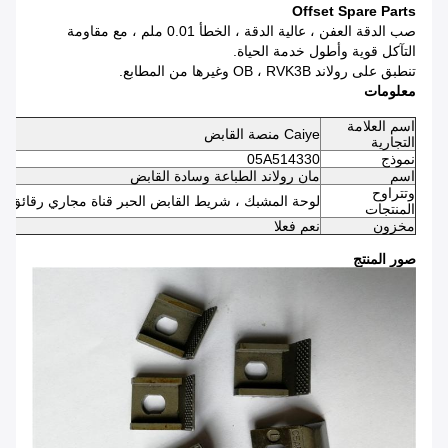
Offset Spare Parts
صب الدقة العفن ، عالية الدقة ، الخطأ 0.01 ملم ، مع مقاومة
التآكل قوية وأطول خدمة الحياة.
تنطبق على رولاند OB ، RVK3B وغيرها من المطابع.
معلومات
اسم العلامة
Caiye منصة القابض
التجارية
نموذج
05A514330
اسم
مان رولاند الطباعة وسادة القابض
وتتراوح
لوحة المشبك ، شريط القابض الحبر قناة مجاري رقائق مف
المنتجات
مخزون
نعم فعلا
صور المنتج