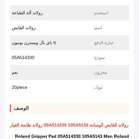
استخدم:
رولاند آلة الطباعة
اسم:
رولاند القابض
عبارة الدفع:
tt باي بال ويسترن يونيون
نموذج:
05A514330
مخزون:
نعم
موك:
20piece
الوصف
رولاند القابض الوسادة 05A514330 105A5143 رولاند طابعة الغيار
Roland Gripper Pad 05A514330 105A5143 Man Roland