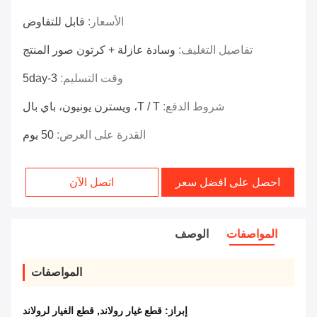
الأسعار:
قابل للتفاوض
تفاصيل التغليف:
وسادة عازلة + كرتون صور المنتج
وقت التسليم:
3-5day
شروط الدفع:
T / T، ويسترن يونيون، باي بال
القدرة على العرض:
50 يوم
احصل على افضل سعر
اتصل الآن
المواصفات
الوصف
المواصفات
إبراز:
قطع غيار رولاند
,
قطع الغيار لرولاند