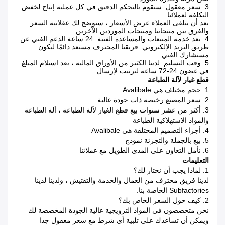
3. سعر معقول: سنقوم بالتحكم الدقيق في كل عملية إنتاج لخفض
التكلفة لعملائنا.
بعد أن يتلقى العملاء عرض الأسعار ، سنوضح لك عقلانية السعر
والفرق بين منتجاتنا ومنتجات الموردين الآخرين.
4. بعد خدمة المبيعات والمساعدة الفنية: 24 ساعة الدعم الفني عن
طريق البريد الإلكتروني.
فريقنا المحترف مستعد دائمًا ليكون
مستشارك الفني.
5. وقت التسليم: لدينا الكثير من الأوراق المالية ، بعد استلام المبلغ
في غضون 24-72 ساعة لترتيب لإرسال
قطع غيار لآلة الطباعة
1. حجم مختلف هي Avalibale
2. سعر المصنع رخيصة ذات جودة عالية
3. أكثر من عشر سنوات بيع قطع الغيار لآلة الطباعة ، آلة الطباعة
والمواد الاستهلاكية الطباعة
4. أجزاء التصميم المختلفة هي Avalibale
5. بيع بالجملة والتجزئة نموذج
6. نأمل التعاون على المدى الطويل مع عملائنا
التعليمات
1. لماذا يجب أن نختار لك؟
لدينا فريق محترف من العمال والخدمة والتفتيش ، ولدينا لدينا
Subfactories الخاصة بنا.
2. كيف حول السعر الخاص بك؟
نحن متخصصون في المواد الترويجية عالية الجودة المخصصة لك
ويمكن أن تساعدك على تلبية أي شرط مع سعر معقول جدا