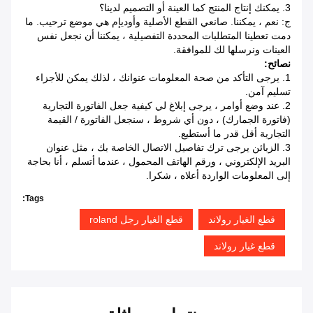
3. يمكنك إنتاج المنتج كما العينة أو التصميم لدينا؟
ج: نعم ، يمكننا. صانعي القطع الأصلية وأوديإم هي موضع ترحيب.
ما
دمت تعطينا المتطلبات المحددة التفصيلية ، يمكننا أن نجعل نفس
العينات ونرسلها لك للموافقة.
نصائح:
1. يرجى التأكد من صحة المعلومات عنوانك ، لذلك يمكن للأجزاء
تسليم آمن.
2. عند وضع أوامر ، يرجى إبلاغ لي كيفية جعل الفاتورة التجارية
(فاتورة الجمارك) ، دون أي شروط ، سنجعل الفاتورة / القيمة
التجارية أقل قدر ما أستطيع.
3. الزبائن يرجى ترك تفاصيل الاتصال الخاصة بك ، مثل عنوان
البريد الإلكتروني ، ورقم الهاتف المحمول ، عندما أتسلم ، أنا بحاجة
إلى المعلومات الواردة أعلاه ، شكرا.
Tags:
قطع الغيار رولاند
قطع الغيار رجل roland
قطع غيار رولاند