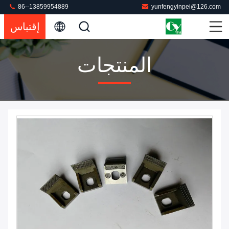
86--13859954889
yunfengyinpei@126.com
إقتباس
المنتجات