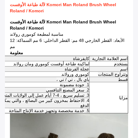
Komori Man Roland Brush Wheel لآلة طباعة الأوفست
Roland / Komori
Komori Man Roland Brush Wheel لآلة طباعة الأوفست
Roland / Komori
مناسبة لمطبعة كوموري رولاند
الأبعاد: القطر الخارجي 48 مم: القطر الداخلي: 6 مم السماكة: 12
مم
معلومة
اسم العلامة التجارية
كاي
فرشاة
يستخدم
لماكينة طباعة أوفست كوموري ومان رولاند
اسم
عجلة الفرشاة
وتتراوح المنتجات
كوموري ورولاند
قسط
باي بال ، تي / تي ،
1. جودة مضمونة
2. سعر المصنع التنافسي
3. تسليم سريع ، 4-7 أيام عمل إلى الولايات المتحدة / المملكة المتحدة / الاتحاد الأفريقي
مزايا
الدفع
5. خدمة مخصصة وتجهيز خدمة الإنتاج المتاحة