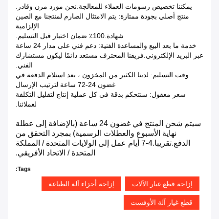
يمكننا تخصيص رسومات العملاء للمعالجة.نحن مورد مرن وقادر.
منتج أصلي بجودة ممتازة: يتم الامتثال الصارم لمنتجنا مع الصين
الإلزامية
شهادة.100٪ ضمان اختبار قبل التسليم.
خدمة ما بعد البيع والمساعدة الفنية: دعم فني على مدار 24 ساعة
عبر البريد الإلكتروني.فريقنا المحترف مستعد دائمًا ليكون مستشارك
الفني.
وقت التسليم: لدينا الكثير من المخزون ، بعد استلام الدفعة في
غضون 24-72 ساعة لترتيب الإرسال
سعر معقول: سنتحكم بدقة في كل عملية إنتاج لتقليل التكلفة
لعملائنا.
سيتم شحن المنتج في غضون 24 ساعة (بالإضافة إلى عطلة
نهاية الأسبوع والعطلات الرسمية) بمجرد التحقق من
الدفع.تقريبا.4-7 أيام عمل إلى الولايات المتحدة / المملكة
المتحدة / الاتحاد الأفريقي.
Tags:
إزاحة قطع غيار الآلات
إزاحة أجزاء آلة الطباعة
قطع غيار آلة الأوفست