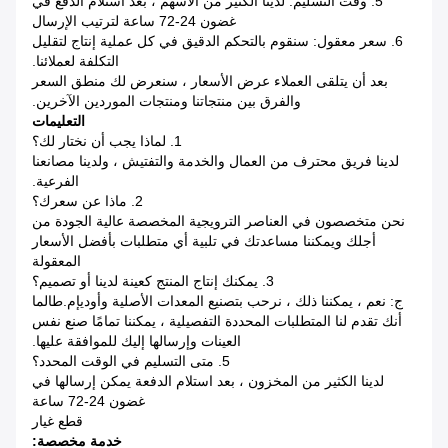
5. وقت التسليم: لدينا الكثير من الأسهم ، بعد استلام الدفع في
غضون 24-72 ساعة لترتيب الإرسال
6. سعر معقول: سنقوم بالتحكم الدقيق في كل عملية إنتاج لتقليل
التكلفة لعملائنا.
بعد أن يتلقى العملاء عرض الأسعار ، سنعرض لك منطق السعر
والفرق بين منتجاتنا ومنتجات الموردين الآخرين.
التعليمات
1. لماذا يجب أن نختار لك؟
لدينا فريق محترف من العمال والخدمة والتفتيش ، ولدينا مصانعنا
الفرعية.
2. ماذا عن سعرك؟
نحن متخصصون في العناصر الترويجية المخصصة عالية الجودة من
أجلك ويمكننا مساعدتك في تلبية أي متطلبات بأفضل الأسعار
المعقولة
3. يمكنك إنتاج المنتج كعينة لدينا أو تصميم؟
ج: نعم ، يمكننا ذلك ، نرحب بتصنيع المعدات الأصلية وأوديإم.طالما
أنك تقدم لنا المتطلبات المحددة التفصيلية ، يمكننا تمامًا صنع نفس
العينات وإرسالها إليك للموافقة عليها.
5. متى التسليم في الوقت المحدد؟
لدينا الكثير من المخزون ، بعد استلام الدفعة يمكن إرسالها في
غضون 24-72 ساعة
قطع غيار
خدمة مخصصة: