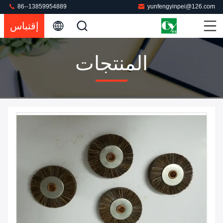
86--13859954889
yunfengyinpei@126.com
إقتباس
المنتجات