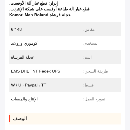
إبراز:
قطع غيار آلة الأوفست
,
قطع غيار آلة طباعة أوفست على شبكة الإنترنت
,
عجلة فرشاة Komori Man Roland
مقاس:
48 * 6
يستخدم:
كوموري ورولاند
اسم:
عجلة الفرشاة
طريقة الشحن:
EMS DHL TNT Fedex UPS
قسط:
W / U ، Paypal ، TT
نموذج العمل:
الإنتاج والمبيعات
الوصف