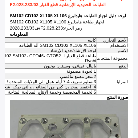
الطباعة الحديدية الإرشادية قطع الغيار F2.028.233/03
لوحة دليل لجهاز الطباعة هايدلبرغ SM102 CD102 XL105 XL106
لجهاز طباعة هايدلبرغ SM102 CD102 XL105 XL106
رمز الجزء:F2.028.233/ف2028.233/03
المعلومات
الاسم التجاري
كاييه
الاستخدام
SM102 CD102 XL105 XL106 آلة الطباعة
الاسم
لوحة الإرشاد/حديد الإرشاد
مجموعة المنتجات
Ryobi
الدفع
بايبال، تي/تي، ويسترن يونيون
1الجودة مضمونة
2سعر مصنع تنافسي
المزايا
3تسليم سريع، 4-7 أيام عمل إلى الولايات المتحدة / المملكة المتحدة / الاتحاد الأوروبي
4. احتفظ بمخزون كبير من البضائع ، والتي يمكن شحنها في 24-48 ساعة بعد تأكيد الدفع
5الخدمة المخصصة وخدمة الإنتاج المعالجة المتاحة
صورة المنتج