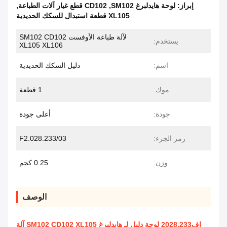
إبراز:
لوحة هايدلبرغ SM102
,
CD102 قطع غيار آلات الطباعة
,
XL105 قطعة استبدال للسكك الحديدية
لآلة طباعة الأوفست SM102 CD102
يستخدم:
XL105 XL106
اسم:
دليل السكك الحديدية
موك:
1 قطعة
جودة:
أعلى جودة
رمز الجزء:
F2.028.233/03
وزن:
0.25 كجم
الوصف
إف2028.233 لوحة دليل لـ هايدلبرغ SM102 CD102 XL105 آلة