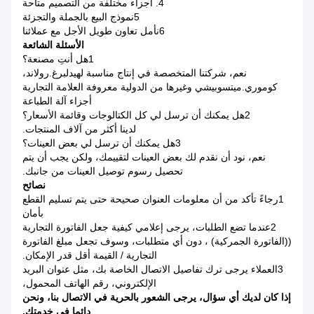
4. أجزاء مختلفة من التصميم متاحة
5نموذج البيع بالجملة والتجزئة
6نأمل تعاون طويل الأجل مع عملائنا
الأسئلة الشائعة
1هل أنتِ مصنعة؟
نعم، شركتنا المتخصصة في إنتاج مناسبة لهيدلبرغ.رولاند،
كوموري.ميتسوبيشي وغيرها من الدولية معروفة العلامة التجارية
أجزاء آلة الطباعة
2هل يمكنك أن ترسل لي كل الكتالوجات وقائمة الأسعار؟
لدينا أكثر من آلاف المنتجات.
3هل يمكنك أن ترسل لي بعض العينات؟
نعم، نود أن نقدم لك بعض العينات لتقييمك، ولكن يجب أن يتم
تحصيل رسوم توصيل العينات من جانبك.
نصائح
1رجاءً تأكد من أن معلومات العنوان صحيحة حتى يتم تسليم القطع
بأمان
2عندما تضع الطلبات، يرجى إعلامي كيفية جعل الفاتورة التجارية
((الفاتورة الجمركية) ، دون أي متطلبات، وسوف تجعل مبلغ الفاتورة
التجارية / القيمة أقل قدر الإمكان.
3العملاء يرجى ترك تفاصيل الاتصال الخاصة بك، مثل عنوان البريد
الإلكتروني، رقم الهاتف المحمول،
إذا كان لديك أي سؤال، يرجى الشعور بالحرية في الاتصال بنا، ونحن
دائما في خدمتك.