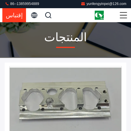
86--13859954889
yunfengyinpei@126.com
إقتباس
المنتجات