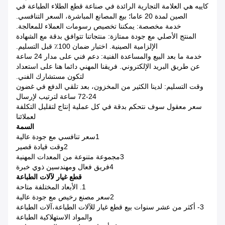
كاييه هي العلامة التجارية الرائدة في صناعة قطع الطلاء الطباعة في
الصين لمدة 20 عاما؛ بيع المصانع المباشرة، السعر التنافسي.
خدمة مخصصة: يمكننا تخصيص رسومات العملاء للمعالجة.
المنتج الأصلي مع جودة ممتازة: منتجاتنا تتوافق بدقة مع الشهادة
الإلزامية الصينية. اختبار ضمان 100٪ قبل التسليم.
خدمة ما بعد البيع والمساعدة الفنية: دعم فني على مدار 24 ساعة
عن طريق البريد الإلكتروني. فريقنا المهني دائما هنا على استعداد
لتكون مستشارك الفني.
وقت التسليم: لدينا الكثير من المخزون، بعد تلقي الدفع في غضون
24-72 ساعة لترتيب لإرسال
سعر معقول سوف نتحكم بدقة في كل عملية إنتاج لتقليل التكلفة
لعملائنا
السمة
1سعر تنافسي مع جودة عالية
2وقت قيادة قصير
3مجموعة متنوعة من المعدات المهنية
4فريق فعال ومهندسين ذوي خبرة
قطع غيار لآلات الطباعة
1. الأبعاد المختلفة متاحة
2سعر مصنع رخيص مع جودة عالية
3- أكثر من عشر سنوات بيع قطع غيار للآلات الطباعة،آلات الطباعة
والمواد الاستهلاكية الطباعة