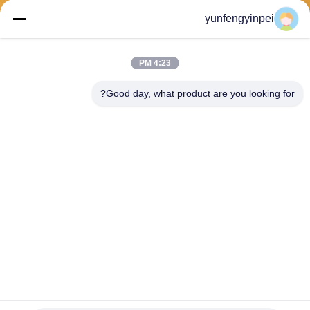
yunfengyinpei
يرسل
4:23 PM
Good day, what product are you looking for?
Caiye Printing Equipment Co., LTD
yunfengyinpei@126.com
86--13859954889
Room 101، No 155، Dongpu
Yili، Siming District، Xiamen،
Fujian province، China
الصين جودة جيدة قطع غيار آلة طباعة أوفست المورد. حقوق الطبع والنشر © 2026