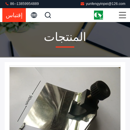
86--13859954889
yunfengyinpei@126.com
إقتباس
المنتجات