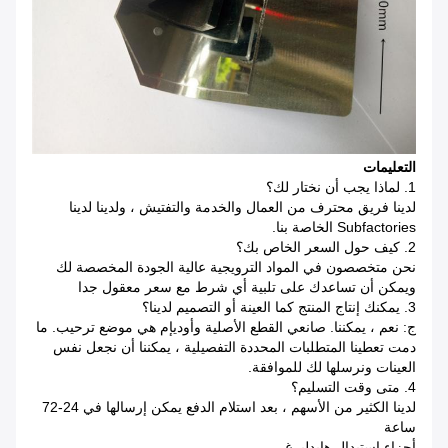
التعليمات
1. لماذا يجب أن نختار لك؟
لدينا فريق محترف من العمال والخدمة والتفتيش ، ولدينا لدينا
Subfactories الخاصة بنا.
2. كيف حول السعر الخاص بك؟
نحن متخصصون في المواد الترويجية عالية الجودة المخصصة لك
ويمكن أن تساعدك على تلبية أي شرط مع سعر معقول جدا
3. يمكنك إنتاج المنتج كما العينة أو التصميم لدينا؟
ج: نعم ، يمكننا. صانعي القطع الأصلية وأوديإم هي موضع ترحيب.
ما
دمت تعطينا المتطلبات المحددة التفصيلية ، يمكننا أن نجعل نفس
العينات ونرسلها لك للموافقة.
4. متى وقت التسليم؟
لدينا الكثير من الأسهم ، بعد استلام الدفع يمكن إرسالها في 24-72
ساعة
أجزاء استبدال هايدلبرغ