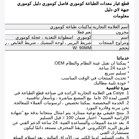
قطع غيار معدات الطباعة كوموري فاصل كوموري دليل كوموري
جبهة لاي دليل
معلومات
اسم العلامة التجارية
ماكينات طباعة كوموري
مخزون
نعم فعلا
اسم
كوموري
اسطوانة التغذية ، عجلة كوموري
وتتراوح المنتجات
شريط البريبر ، لوحة المشبك ، شريط القابض ، رقائق 
بحجم
W: 90MM
خدماتنا
* يمكننا ان نقبل عينة النظام والنظام OEM.
* خدمة 24 ساعة.
* تسليم سريع.
* تحديث المنتجات في الوقت المناسب.
* جودة تلبية مطالبك.
ميزة تنافسية
1. Caiye هي العلامة التجارية الرائدة في صناعة قطع الطباعة في
الصين لمدة 20 عاما.
بيع المصنع مباشرة ، وبأسعار تنافسية.
2. الخدمة المخصصة: يمكننا تخصيص ، لرسومات العملاء للمعالجة.
نحن مرنة وقادرة المورد.
3. منتج حقيقي مع نوعية ممتازة: يتم امتثال منتجاتنا بدقة مع "شهادة
الإلزامية الصينية".
اختبار ضمان 100 ٪ قبل التسليم.
4. بعد خدمة المبيعات والمساعدة الفنية: 24 ساعة الدعم الفني عن
طريق البريد الإلكتروني.
فريقنا المحترف مستعد دائمًا ليكون
مستشارك الفني.
5. وقت التسليم: لدينا الكثير من الأوراق المالية ، بعد استلام المبلغ