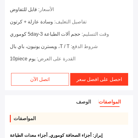
الأسعار:
قابل للتفاوض
تفاصيل التغليف:
وسادة عازلة + كرتون
وقت التسليم:
حجم آلات الطباعة 3-5day كوموري
شروط الدفع:
T / T، ويسترن يونيون، باي بال
القدرة على العرض:
يوم 10piece
احصل على افضل سعر
اتصل الآن
المواصفات
الوصف
المواصفات
إبراز:
أجزاء الصحافة كوموري
,
أجزاء معدات الطباعة