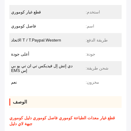
استخدم:
قطع غيار كوموري
اسم:
فاصل كوموري
طريقة الدفع:
T / T.Paypal.Western الاتحاد
جودة:
أعلى جودة
دي إتش إل فيديكس تي ان تي يو بي
شحن طريقة:
إس EMS
مخزون:
نعم
الوصف
قطع غيار معدات الطباعة كوموري فاصل كوموري دليل كوموري
جبهة لاي دليل