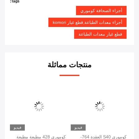
Tags:
أجزاء الصحافة كوموري
أجزاء معدات الطباعة,قطع غيار komori
قطع غيار معدات الطباعة
منتجات مماثلة
فيديو
فيديو
ئية
كوموري S40 العقدة 764-
كوموري 428 مطبعة مطبعة
كوم