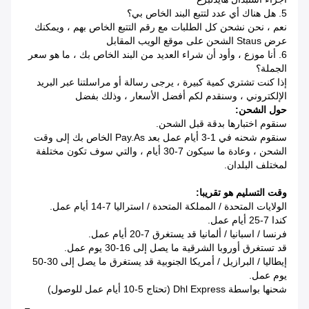
5. هل هناك أي عدد لتتبع البند الخاص بي؟
نعم ، نحن نشحن كل الطلبات مع رقم التتبع الخاص بهم ، ويمكنك
عرض Staus الشحن على موقع الويب المقابل
6. أنا موزع ، وأود أن شراء العديد من البند الخاص بك ، ما هو سعر
الجملة؟
إذا كنت تشتري كمية كبيرة ، يرجى رسالة أو مراسلتنا عبر البريد
الإلكتروني ، وسنقدم لكم أفضل الأسعار ، وذلك بفضل
حول الشحن:
سنقوم اختبارها بدقة قبل الشحن.
سنقوم شحنه في 1-3 أيام عمل بعد Pay.as الخاص بك إلى وقت
الشحن ، وعادة ما سيكون 7-30 أيام ، والتي سوف تكون مختلفة
لمختلف البلدان.
وقت التسليم هو تقريبا:
الولايات المتحدة / المملكة المتحدة / استراليا 7-14 أيام عمل.
كندا 7-25 أيام عمل.
فرنسا / اسبانيا / ألمانيا قد يستغرق 7-20 أيام عمل.
قد تستغرق أوروبا الشرقية ما يصل إلى 16-30 يوم عمل.
إيطاليا / البرازيل / أمريكا الجنوبية قد يستغرق ما يصل إلى 30-50
يوم عمل.
شحنها بواسطة Dhl Express (تحتاج 5-10 أيام عمل للوصول)