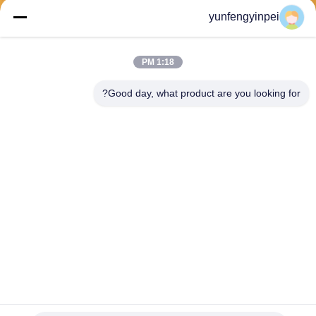
yunfengyinpei
يرسل
1:18 PM
Good day, what product are you looking for?
Caiye Printing Equipment Co., LTD
yunfengyinpei@126.com
86--13859954889
Room 101، No 155، Dongpu
Yili، Siming District، Xiamen،
Fujian province، China
الصين جودة جيدة قطع غيار آلة طباعة أوفست المورد. حقوق الطبع والنشر © 2026