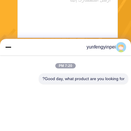
yunfengyinpei
يرسل
7:20 PM
Good day, what product are you looking for?
Caiye Printing Equipment Co., LTD
yunfengyinpei@126.com
86--13859954889
Room 101، No 155، Dongpu