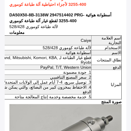
3255-400 لأجزاء احتياطية آلة طباعة كوموري
أسطوانة هوائية DA50X50-8B-3138W 2947514402 PRG-
3255-400 لقطع غيار آلة طباعة كوموري
لآلة طباعة كوموري 528/428
معلومات
اسم العلامة
Caiye
التجارية
الاستخدام
لآلة طباعة كوموري 528/428
الاسم
أسطوانة هوائية
قطع غيار الطباعة لـ bishi, Komori, KBA
نطاق المنتجات
Ryobi
الدفع
PayPal, T/T, Western Union
1. جودة مضمونة
2. سعر المصنع التنافسي
3. توصيل سريع، 4-7 أيام عمل إلى الولايات المتحدة/المملكة المتحدة/أستراليا
المزايا
الدفع
5. خدمة مخصصة وخدمة إنتاج المعالجة متاحة
صورة المنتج