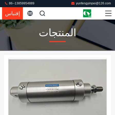
86--13859954889
yunfengyinpei@126.com
إقتباس
المنتجات