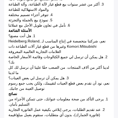
3. أكثر من عشر سنوات بيع قطع غيار لآلة الطباعة، وآلة الطباعة
والمواد الاستهلاكية للطباعة
4. تتوفر أجزاء تصميم مختلفة
5. نموذج بيع بالجملة والتجزئة
6. نأمل في تعاون طويل الأجل مع عملائنا
الأسئلة الشائعة
1. هل أنت مصنع؟
نعم، شركتنا متخصصة في إنتاج المناسب لـ Heidelberg.Roland,
Komori.Mitsubishi وغيرها من قطع غيار آلات الطباعة ذات
العلامات التجارية العالمية المعروفة
2. هل يمكن أن ترسل لي جميع الكتالوجات وقائمة الأسعار الخاصة
بك؟
لدينا أكثر من آلاف المنتجات. من الصعب حقًا علينا أن نرسل لك كل
ما لدينا
3. هل يمكن أن ترسل لي بعض العينات؟
نعم، نود أن نقدم بعض قطع العينات لتقييمك، ولكن يجب جمع رسوم
توصيل العينة من جانبك.
نصائح
1. يرجى التأكد من صحة معلومات عنوانك، حتى تتمكن الأجزاء من
التسليم بأمان.
2. عند تقديم الطلبات، يرجى إبلاغي بكيفية عمل الفاتورة التجارية
(فاتورة الجمارك)، بدون أي متطلبات، سنقوم بعمل مبلغ/قيمة