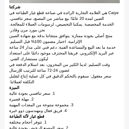
شركتنا
Caiye هي العلامة التجارية الرائدة في صناعة قطع غيار الطباعة في
الصين لمدة 20 عامًا؛ بيع مباشر من المصنع، سعر تنافسي.
الخدمة المخصصة: يمكننا التخصيص، لرسومات العملاء للمعالجة.
نحن مورد مرن وقادر.
منتج أصلي بجودة ممتازة: يتوافق منتجاتنا بدقة مع شهادة الصين
الإلزامية. اختبار مضمون 100% قبل التسليم.
خدمة ما بعد البيع والمساعدة الفنية: دعم فني على مدار 24 ساعة
عبر البريد الإلكتروني. فريقنا المحترف موجود دائمًا على استعداد
ليكون مستشارك الفني.
وقت التسليم: لدينا الكثير من المخزون، بعد استلام الدفعة في
غضون 24-72 ساعة للترتيب للإرسال
سعر معقول: سنقوم بالتحكم الدقيق في كل عملية إنتاج لتقليل
التكلفة لعملائنا.
الميزة
1. سعر تنافسي بجودة عالية
2. مهلة قصيرة
3. مجموعة متنوعة من المعدات المهنية
4. فريق فعال ومهندسون ذوو خبرة
قطع غيار لآلة الطباعة
1. تتوفر أحجام مختلفة
2. سعر المصنع الرخيص بجودة عالية