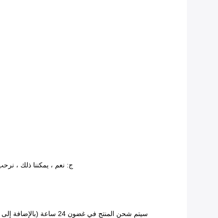
ج: نعم ، يمكننا ذلك ، نرحب
سيتم شحن المنتج في غضون 24 ساعة (بالإضافة إلى عطلة نهاية الأسبوع والعطلات الرسمية) بمجرد التحقق من الدفع.تقريبا.4-7 أيام عمل إلى الولايات المتحدة / المملكة المتحدة / الاتحاد الأفريقي.