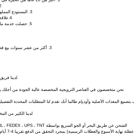
2. المعدات المتطورة كل هذه لضمان منت
3. المستودع المملوك مع مخزون غني يمكن أن يجعل التسليم في الوقت المناسب.
4.علاقة جيدة وثابتة مع المصنوعات الكبيرة يمكن أن تجعل السعر أقل ؛
5. حصلت خدمة ما بعد البيع الجيدة على ثناء كبير من العملاء في جميع أنحاء العالم.
3. أكثر من عشر سنوات بيع قطع غيار لماكينة الطباعة وآلة الطباعة والمواد الاستهلاكية للطباعة
لدينا فريق
نحن متخصصون في العناصر الترويجية المخصصة عالية الجودة من أجلك ويم
 بتصنيع المعدات الأصلية وأوديإم.طالما أنك تقدم لنا المتطلبات المحددة التفصيلية
لدينا الكثير من المخز
الشحن عن طريق البحر أو الجو السريع بواسطة DHL ، FEDEX ، UPS ، TNT وهلم جرا معبأة في كرتون التصدير القياسي أو حسب طلبك