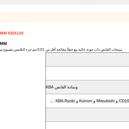
ad W: 23MM KBA105
: 23MM
منتجات القابض ذات جودة عالية مع خطأ معالجة أقل من 0.01 مم.جزء التلامس مصنوع من مطاط PU عالي الجودة ، وهو مقاوم للإجهاد والتآكل وله عمر خدمة طويل
وسادة القابض KBA