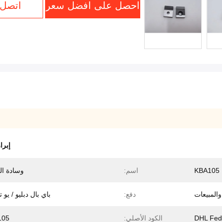
احصل على افضل سعر
اتصل 
إبرا
K
اسم:
وسادة ال
 والمبيعات
دفع:
باي بال دبليو / يو 
DHL Fe
الكود الأصلي:
105