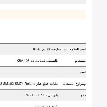
اسم العلامة التجارية
لوحة القابض KBA
يستخدم
بالنسبة
ماكينة طباعة KBA 105
اسم
وتتراوح المنتجات
طباعة قطع غيار CD102 SM102 SM74 Roland و Mitsubishi و Komori و KBA.Ryobi ....
دفع
باي بال ، W / U ، T / T ،
1. جودة مضمونة