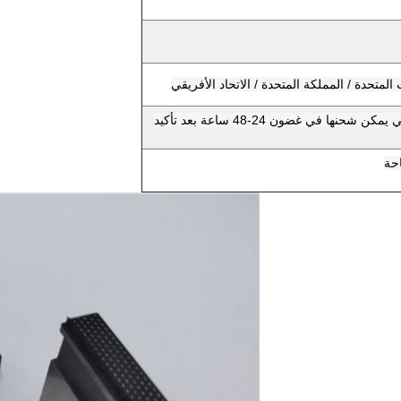
4. الاحتفاظ بمخزون كبير من البضائع ، والتي يمكن شحنها في غضون 24-48 ساعة بعد تأكيد