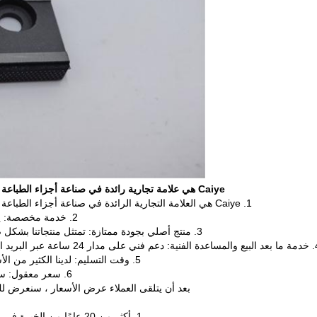
Caiye هي علامة تجارية رائدة في صناعة أجزاء الطباعة في الصين لمدة 20 عامًا ؛بيع المصنع مباشرة ، وبأسعار تنافسية.
1. Caiye هي العلامة التجارية الرائدة في صناعة أجزاء الطباعة في الصين لمدة 20 عامًا ؛بيع المصنع مباشرة ، وبأسعار تنافسية.
2. خدمة مخصصة: يمكننا تخصيص رسومات العملاء للمعالجة.نحن مورد مرن وقادر.
3. منتج أصلي بجودة ممتازة: تمتثل منتجاتنا بشكل صارم للشهادة الإلزامية الصينية.100٪ ضمان اختبار قبل التسليم.
ي.فريقنا المحترف مستعد دائمًا ليكون مستشارك الفني.
5. وقت التسليم: لدينا الكثير من الأسهم ، بعد استلام الدفع في غضون 24-72 ساعة لترتيب الإرسال
6. سعر معقول: سنقوم بالتحكم الدقيق في كل عملية إنتاج لتقليل التكلفة لعملائنا.
بعد أن يتلقى العملاء عرض الأسعار ، سنعرض لك
1. أكثر من 20 عامًا من الخبرة في مجال أجزاء الطباعة يمكن أن تضمن جودة عالية في كل عملية ؛