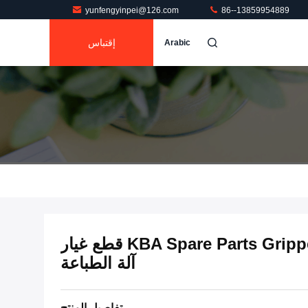
yunfengyinpei@126.com
86--13859954889
إقتباس
Arabic
KBA Spare Parts Gripper Pad W: 23MM KBA105 قطع غيار
آلة الطباعة
تفاصيل المنتج