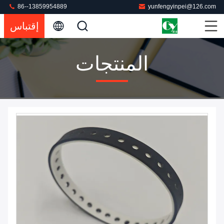
86--13859954889
yunfengyinpei@126.com
إقتباس
المنتجات