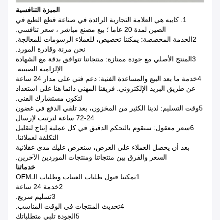
الميزة التنافسية
1. كاييه هي العلامة التجارية الرائدة في صناعة قطع الطبع في
الصين لمدة 20 عاما ؛ بيع مصنع مباشر ، سعر تنافسي.
2الخدمة المخصصة: يمكننا تخصيص، للعملاء الرسومات للمعالجة.
نحن مرنة وقادرة المورد.
3المنتج الأصلي مع جودة ممتازة: منتجاتنا تتوافق بدقة مع الشهادة
الإلزامية الصينية.
4خدمة ما بعد البيع والمساعدة الفنية: دعم فني على مدار 24 ساعة
عن طريق البريد الإلكتروني. فريقنا المهني دائما هنا على استعداد
لتكون مستشارك الفني.
5وقت التسليم: لدينا الكثير من المخزون، بعد تلقي الدفع في غضون
24-72 ساعة لترتيب لإرسال
6سعر معقول: سنقوم بالتحكم الدقيق في كل عملية إنتاج لتقليل
التكلفة لعملائنا.
بعد أن يحصل العملاء على العرض، سنعرض عليك مدى عقلانية
السعر والفرق بين منتجاتنا ومنتجات الموردين الآخرين.
خدماتنا
1يمكننا قبول طلبات العينات وطلبات الـOEM
2خدمة 24 ساعة
3تسليم سريع.
4تحديث المنتجات في الوقت المناسب.
5الجودة تلبي متطلباتك