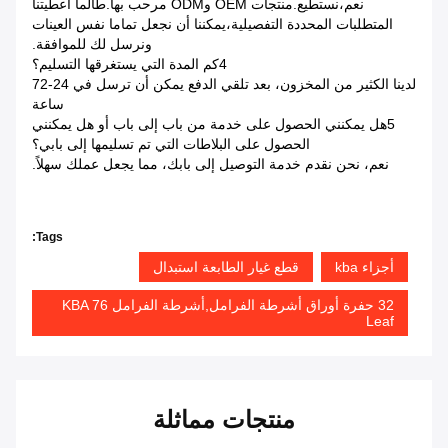
نعم،نستطيع.منتجات OEM وODM مرحب بها.طالما أعطيتنا
المتطلبات المحددة التفصيلية،يمكننا أن نجعل تماما نفس العينات
ونرسل لك للموافقة.
4كم المدة التي يستغرقها التسليم؟
لدينا الكثير من المخزون، بعد تلقي الدفع يمكن أن ترسل في 24-72
ساعة
5هل يمكنني الحصول على خدمة من باب إلى باب أو هل يمكنني
الحصول على البلاطات التي تم تسليمها إلى بابي؟
نعم، نحن نقدم خدمة التوصيل إلى بابك، مما يجعل عملك سهلاً.
Tags:
أجزاء kba
قطع غيار الطابعة استبدال
32 حفرة أوراق أشرطة الفرامل,أشرطة الفرامل KBA 76
Leaf
منتجات مماثلة