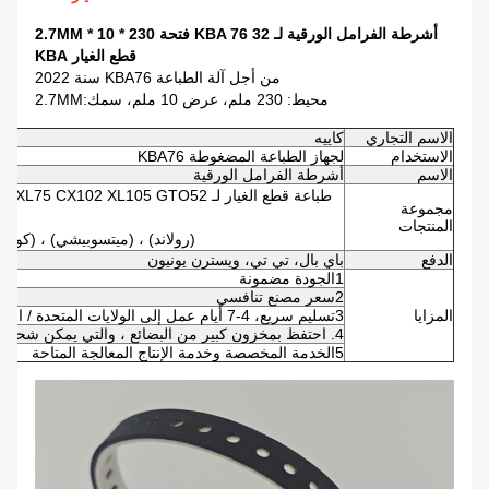
أشرطة الفرامل الورقية لـ KBA 76 32 فتحة 230 * 10 * 2.7MM
قطع الغيار KBA
من أجل آلة الطباعة KBA76 سنة 2022
محيط: 230 ملم، عرض 10 ملم، سمك:2.7MM
الاسم التجاري
كاييه
الاستخدام
لجهاز الطباعة المضغوطة KBA76
الاسم
أشرطة الفرامل الورقية
طباعة قطع الغيار لـ 2 XL105 GTO52
مجموعة
المنتجات
(رولاند) ، (ميتسوبيشي) ، (كومو
الدفع
باي بال، تي تي، ويسترن يونيون
1الجودة مضمونة
2سعر مصنع تنافسي
المزايا
3تسليم سريع، 4-7 أيام عمل إلى الولايات المتحدة / المملكة المتحدة / الاتحاد الأوروبي
4. احتفظ بمخزون كبير من البضائع ، والتي يمكن شحنها في 24-48 ساعة بعد تأكيد الدفع
5الخدمة المخصصة وخدمة الإنتاج المعالجة المتاحة