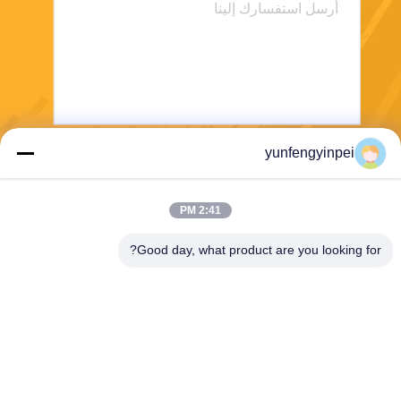
yunfengyinpei
يرسل
2:41 PM
Good day, what product are you looking for?
Caiye Printing Equipment Co., LTD
yunfengyinpei@126.com
86--13859954889
Room 101، No 155، Dongpu