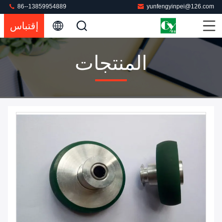
86--13859954889
yunfengyinpei@126.com
إقتباس
المنتجات