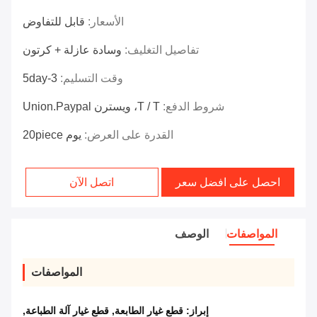
الأسعار:
قابل للتفاوض
تفاصيل التغليف:
وسادة عازلة + كرتون
وقت التسليم:
3-5day
شروط الدفع:
T / T، ويسترن Union.paypal
القدرة على العرض:
يوم 20piece
احصل على افضل سعر
اتصل الآن
المواصفات
الوصف
المواصفات
إبراز:
قطع غيار الطابعة
,
قطع غيار آلة الطباعة
,