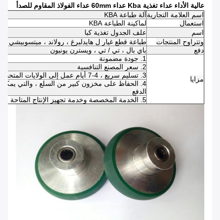
عالية الأداء عداء تغذية Kba عداء 60mm عداء الفولاذ المقاوم للصدأ
اسم العلامة التجارية
آلة طباعة KBA
استعمال
لماكينة الطباعة KBA
اسم
علف الجدول تغذية كبا
وتتراوح المنتجات
طباعة قطع غيار ل هايدلبرغ ، رولاند ، ميتسوبيشي ، 
دفع
باي بال ، تي / تي ، ويسترن يونيون
1. جودة مضمونة
2. سعر المصنع التنافسية
3. تسليم سريع ، 4-7 أيام عمل إلى الولايات المتحدة / المملكة المتحدة / الاتحاد الافريقي
مزايا
الدفع
5. الخدمة المخصصة وخدمة تجهيز الإنتاج المتاحة