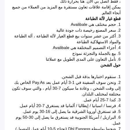
، فقط اتصل بي الآن. هنا بحرارة ذلك
يمكن إقامة علاقات تعاون مستقرة مع المزيد من العملاء من جميع
أنحاء العالم.
قطع غيار لآلة الطباعة
1. حجم مختلف هي Avalibale
2. سعر المصنع رخيصة ذات جودة عالية
3. أكثر من عشر سنوات بيع قطع الغيار لآلة الطباعة ، آلة الطباعة
والمواد الاستهلاكية الطباعة
4. أجزاء التصميم المختلفة هي Avalibale
5. بيع بالجملة والتجزئة نموذج
6. نأمل التعاون على المدى الطويل مع عملائنا
حول الشحن
1. سنقوم اختبارها بدقة قبل الشحن.
2. ونحن سوف السفينة في 1-3 أيام عمل بعد Pay.as الخاص بك
إلى وقت الشحن ، وعادة ما سيكون 7-30 أيام ، والتي سوف تكون
مختلفة لمختلف البلدان.
3. كندا 7-25 أيام عمل.
4. فرنسا / اسبانيا / إيطاليا / ألمانيا قد يستغرق 7-20 أيام عمل.
5. قد تستغرق أوروبا الشرقية ما يصل إلى 16-30 يوم عمل.
6. البرازيل / أمريكا الجنوبية قد يستغرق ما يصل إلى 30-50 يوم
عمل.
7. شحنها بواسطة Dhl Express (تحتاج 5-10 أيام عمل للوصول)