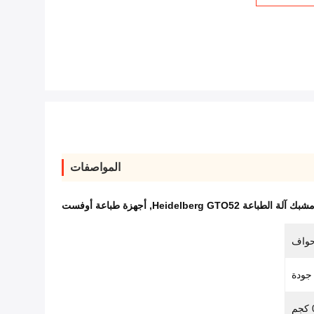
المواصفات
شبك آلة الطباعة Heidelberg GTO52
,
أجهزة طباعة أوفست
حواف
جودة
م