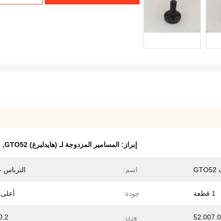
إبراز:
المسامير المزدوجة لـ (هايدلبرغ) GTO52
,
م
G
اسم:
الترباس 
1 قطعة
جودة:
أعلى 
52.007.
وزن:
0.2 كج