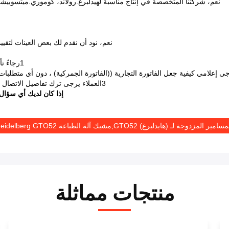
نعم، شركتنا المتخصصة في إنتاج مناسبة لهيدلبرغ.رولاند، كوموري.ميتسوبيشي 
نعم، نود أن نقدم لك بعض العينات لتق
1رجاءً تأكد من أن معلومات العنوان صحيحة حتى يتم تسليم القطع بأمان
3العملاء يرجى ترك تفاصيل الاتصال الخاصة بك، مثل عنوان البريد الإلكتروني، رقم الهاتف المحمول،
إذا كان لديك أي سؤال
امير المزدوجة لـ (هايدلبرغ) GTO52,مشبك آلة الطباعة Heidelberg GTO52,أجهزة طباعة أوفست
منتجات مماثلة