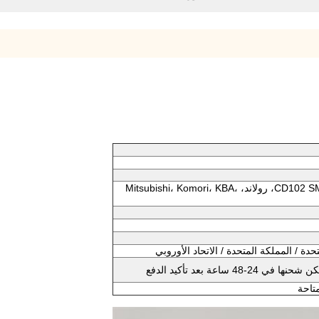
طباعة قطع الغيار لـ CD102 SM102، GTO46، GTO52، رولاند، Mitsubishi، Komori، KBA،