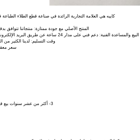
كاييه هي العلامة التجارية الرائدة في صناعة قطع الطلاء الطباعة في الصين لمدة 20 عاما؛ بيع المصانع ال
المنتج الأصلي مع جودة ممتازة: منتجاتنا تتوافق بدقة مع الشها
ة: دعم فني على مدار 24 ساعة عن طريق البريد الإلكتروني. فريقنا المهني دائما هنا على استعداد لتكون مستشارك الفني.
وقت التسليم: لدينا الكثير من المخزون، بع
سعر معقول
3- أكثر من عشر سنوات بيع قطع غيار للآلات الطباعة،آلات الطباعة والمواد الاستهلاكية الطباعة