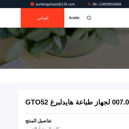
yunfengyinpei@126.com
86--13859954889
إقتباس
Arabic
تفاصيل المنتج
مكان المنشأ:
الصين