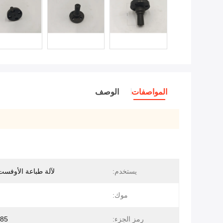
المواصفات
الوصف
يستخدم:
لآلة طباعة الأوفست TO52
موك:
رمز الجزء:
085