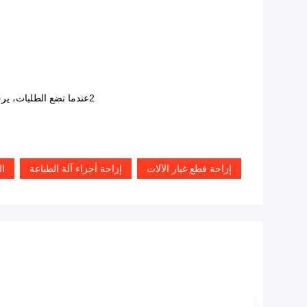
2عندما تضع الطلبات، يرجى إعلامي كيفية جعل الفاتورة التجارية ((الفاتورة الجمركية) ، دون أي متطلبات، وسوف تجعل مبلغ الفاتورة التجارية / القيمة أقل قدر الإمكان.
إزاحة قطع غيار الآلات
إزاحة أجزاء آلة الطباعة
المس