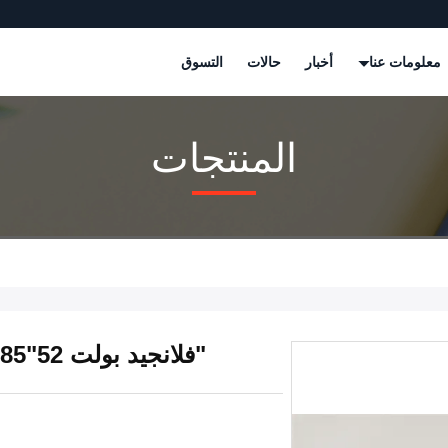
معلومات عنا
أخبار
حالات
التسوق
المنتجات
"فلانجيد بولت 52"007.085 لجهاز طباعة هايدلبرغ GTO52