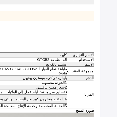
الاسم التجاري
كاييه
الاستخدام
آلة الطباعة GTO52
الاسم
مشبك بالفلانج
مجموعة المنتجات
Ryobi
الدفع
بايبال، تي/تي، ويسترن يونيون
1الجودة مضمونة
2سعر مصنع تنافسي
3تسليم سريع، 4-7 أيام عمل إلى الولايات المتحدة / المملكة المتحدة / الاتحاد الأوروبي
المزايا
4. احتفظ بمخزون كبير من البضائع ، والتي يمكن شحنها في 24-48 ساعة بعد تأكيد الدفع
5الخدمة المخصصة وخدمة الإنتاج المعالجة المتاحة
صورة المنتج