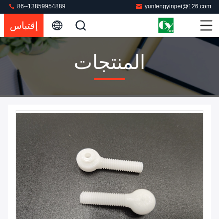
86--13859954889
yunfengyinpei@126.com
إقتباس
المنتجات