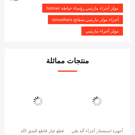
مولر أجزاء مارتيني,رؤساء خياطة hohner
أجزاء مولر مارتيني,صفائح smoothers
مولر أجزاء مارتيني
منتجات مماثلة
ال
أجهزة استشعار أجزاء آلة طي
قطع غيار قاطع الشق لآلة