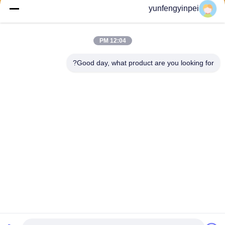
yunfengyinpei
يرسل
12:04 PM
Good day, what product are you looking for?
Caiye Printing Equipment Co., LTD
yunfengyinpei@126.com
86--13859954889
Room 101، No 155، Dongpu
Yili، Siming District، Xiamen،
Fujian province، China
الصين جودة جيدة قطع غيار آلة طباعة أوفست المورد. حقوق الطبع والنشر © 2026
offsetprintingmachinespareparts.com . كل الحقوق محفوظة.