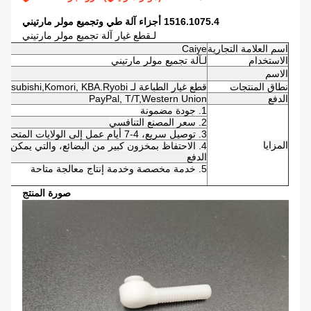
1516.1075.4 أجزاء آلة طي وتجميع مولر مارتيني
لـ
قطع غيار آلة تجميع مولر مارتيني
اسم العلامة التجارية
Caiye
الاستخدام
لـ
آلة تجميع مولر مارتيني
الاسم
نطاق المنتجات
قطع غيار الطباعة لـ Roland,
Mitsubishi,Komori, KBA.Ryobi....
الدفع
Western Union
PayPal, T/T,
1. جودة مضمونة
2. سعر المصنع التنافسي
3. توصيل سريع، 4-7 أيام عمل إلى الولايات المتحدة/المملكة المتحدة/أستراليا
المزايا
الدفع
5. خدمة مخصصة وخدمة إنتاج معالجة متاحة
صورة المنتج