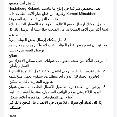
1. هل أنت مصنع؟
نعم، تتخصص شركتنا في إنتاج ما يناسب Heidelberg.Roland,
Komori.Mitsubishi وغيرها من قطع غيار آلات الطباعة ذات
العلامات التجارية العالمية المعروفة
2. هل يمكنك إرسال جميع الكتالوجات وقائمة الأسعار الخاصة بك؟
لدينا أكثر من آلاف المنتجات. من الصعب حقًا علينا أن نرسل لك كل
ما لدينا
3. هل يمكنك إرسال بعض العينات إلي؟
نعم، نود أن نقدم بعض قطع العينات لتقييمك، ولكن يجب جمع رسوم
توصيل العينة من جانبك.
نصائح
1. يرجى التأكد من صحة معلومات عنوانك، حتى تتمكن الأجزاء من
التسليم بأمان.
2. عند تقديم الطلبات، يرجى إبلاغي بكيفية عمل الفاتورة التجارية
(فاتورة الجمارك)، بدون أي متطلبات، سنقوم بعمل مبلغ/قيمة
الفاتورة التجارية بأقل ما يمكن.
3. يرجى من العملاء ترك تفاصيل الاتصال الخاصة بك، مثل عنوان
البريد الإلكتروني ورقم الهاتف المحمول، وعندما أقوم بالتسليم،
أحتاج إلى المعلومات المذكورة أعلاه، شكرًا.
إذا كان لديك أي سؤال، فلا تتردد في الاتصال بنا، فنحن دائمًا في
خدمتكم.
Tags: