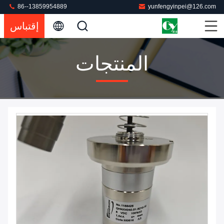
86--13859954889
yunfengyinpei@126.com
إقتباس
المنتجات