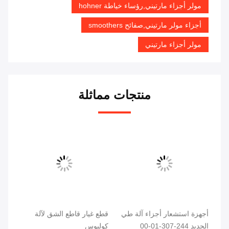
مولر أجزاء مارتيني,رؤساء خياطة hohner
أجزاء مولر مارتيني,صفائح smoothers
مولر أجزاء مارتيني
منتجات مماثلة
ال
أجهزة استشعار أجزاء آلة طي
قطع غيار قاطع الشق لآلة
BG-
الحديد 244-307-01-00
كولبوس
ine