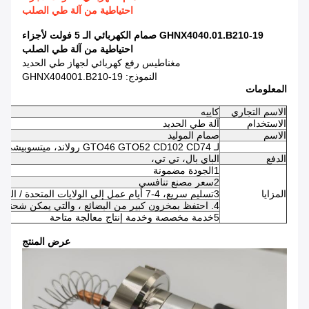
احتياطية من آلة طي الصلب
GHNX4040.01.B210-19 صمام الكهربائي الـ 5 فولت لأجزاء
احتياطية من آلة طي الصلب
مغناطيس رفع كهربائي لجهاز طي الحديد
النموذج: GHNX404001.B210-19
المعلومات
الاسم التجاري
كاييه
الاستخدام
آلة طي الحديد
الاسم
صمام الموليد
لـ GTO46 GTO52 CD102 CD74 رولاند، ميتسوبيشي، كوموري، KBA، ريوبي، ستال
الدفع
الباي بال، تي تي،
1الجودة مضمونة
2سعر مصنع تنافسي
المزايا
3تسليم سريع، 4-7 أيام عمل إلى الولايات المتحدة / المملكة المتحدة / الاتحاد الأوروبي
4. احتفظ بمخزون كبير من البضائع ، والتي يمكن شحنها في 24-48 ساعة بعد تأكيد الدفع
5خدمة مخصصة وخدمة إنتاج معالجة متاحة
عرض المنتج