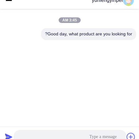
yunfengyinpei
يرسل
3:45 AM
Good day, what product are you looking for?
Caiye Printing Equipment Co., LTD
yunfengyinpei@126.com
86--13859954889
Room 101، No 155، Dongpu
Yili، Siming District، Xiamen،
Fujian province، China
الصين جودة جيدة قطع غيار آلة طباعة أوفست المورد. حقوق الطبع والنشر © 2026
offsetprintingmachinespareparts.com . كل الحقوق محفوظة.