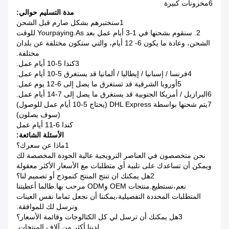
6مخزونات كبيرة
مدة التسليم حوالي:
1سنختبرهم بشكل صارم قبل الشحن
2. سنقوم بشحنها في 1-3 أيام عمل بعد Yourpaying.as للوقت
الشحن، وعادة ما يكون 6- 12 أيام، والتي ستكون مختلفة عن بلدان
مختلفة.
3كندا 5-10 أيام عمل.
4فرنسا / إسبانيا / إيطاليا / ألمانيا قد يستغرق 5-10 أيام عمل.
5أوروبا الشرقية قد تستغرق ما يصل إلى 6-12 يوم عمل.
6البرازيل / أمريكا الجنوبية قد يستغرق ما يصل إلى 7-14 أيام عمل.
7يتم شحنها بواسطة DHL Express (يحتاج 5-10 أيام عمل للوصول)
(سوف يصلون)
كندا 6-11 أيام عمل
الأسئلة الشائعة:
1ماذا عن سعرك؟
نحن متخصصون في العناصر الترويجية عالية الجودة المخصصة لك
ويمكن أن تساعدك على تلبية أي متطلبات مع الأسعار الأكثر معقولة
2هل يمكنك ان تنتج المنتج كنموذج أو تصميم لنا؟
نعم،نستطيع.منتجات OEM وODM مرحب بها.طالما أعطيتنا
المتطلبات المحددة التفصيلية،يمكننا أن نجعل تماما نفس العينات
ونرسل لك للموافقة.
3هل يمكنك أن ترسل لي كل الكتالوجات وقائمة الأسعار؟
لدينا أكثر من آلاف المنتجات.