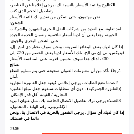
الكتالوج وقائمة الأسعار بالنسبة لك، يرجى إعلامنا عن العناصر،
وتفاصيل الحجم الذي كنت
نحن مهتمون، حتى نتمكن من تقديم لك قائمة الأسعار
للشحن:
لقد تعاوننا مع العديد من شركات النقل البحري الشهيرة والشركات
الجوية، وهذا يعني أن لدينا أسعار تنافسية وضمان الخدمة الجيدة
على الشحن البحري والجوي.
إذا كان لديك بعض البضائع السريعة، ونحن سوف نختار دي اتش إل،
فيديكس، تي إن تي الخ، تلك الأسعار لدينا بعض الخصم من 20٪ إلى
30٪، لذلك هذا سوف تحسين قدرتنا على المنافسة الأسعار
نصائح
1رجاءً تأكد من أن معلومات العنوان صحيحة حتى يتم تسليم القطع
بأمان
2عندما تضع الطلبات، يرجى إعلامي كيفية جعل الفاتورة التجارية
((الفاتورة الجمركية) ، دون أي متطلبات،سنقوم جعل مبلغ الفاتورة
التجارية / القيمة أقل قدر الإمكان.
3العملاء يرجى ترك تفاصيل الاتصال الخاصة بك، مثل عنوان البريد
الإلكتروني، رقم الهاتف المحمول،
إذا كان لديك أي سؤال، يرجى الشعور بالحرية في الاتصال بنا، ونحن
دائما في خدمتك.
Tags: