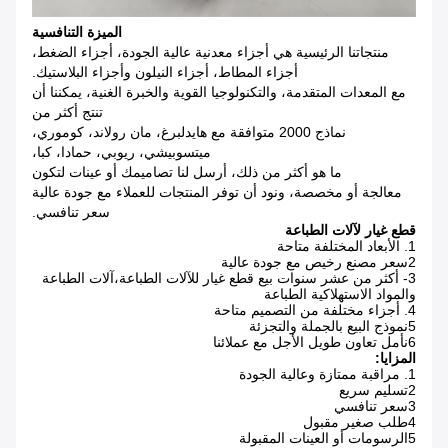
الميزة التنافسية
منتجاتنا الرئيسية هي أجزاء معدنية عالية الجودة، أجزاء الضغط،
أجزاء المطاط، أجزاء النيلون وأجزاء البلاستيك.
مع المعدات المتقدمة، والتكنولوجيا القوية والخبرة الغنية، يمكننا أن
تنتج أكثر من
نماذج 2000 متوافقة مع هايدلبرغ، مان رولاند، كوموري،
ميتسوبيشي، ريوبي، حمادا، كبا،
ما هو أكثر من ذلك، أرسل لنا تصاميمك أو عينات لتكون
معالجة أو مخصصة، ونود أن توفر المنتجات للعملاء مع جودة عالية
سعر تنافسي.
قطع غيار لآلات الطباعة
1. الأبعاد المختلفة متاحة
2سعر مصنع رخيص مع جودة عالية
3- أكثر من عشر سنوات بيع قطع غيار للآلات الطباعة،آلات الطباعة
والمواد الاستهلاكية الطباعة
4. أجزاء مختلفة من التصميم متاحة
5نموذج البيع بالجملة والتجزئة
6نأمل تعاون طويل الأجل مع عملائنا
المزايا:
1. مراقبة ممتازة وعالية الجودة
2تسليم سريع
3سعر تنافسي
4طلب صغير مقبول
5الرسومات أو العينات المقبولة