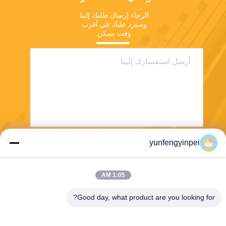
الرجاء إرسال طلبك إلينا 
وسنرد عليك في أقرب 
وقت ممكن.
yunfengyinpei
يرسل
1:05 AM
Good day, what product are you looking for?