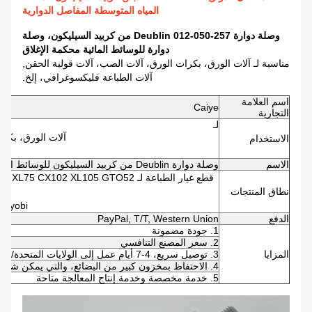
المياه المتوسطة المفاصل الدوارية
وصلة دوارة 257-050-012 Deublin من كربيد السيليكون، وصلة
دوارة للوسائط المائية محكمة الإغلاق
مناسبة لـ آلات الورق، بكرات الورق، آلات الصب، آلات قولبة الحقن,
آلات الطباعة فليكسوغرافي، إلخ.
اسم العلامة
Caiye
التجارية
لـ
آلات الورق، بكرا
الاستخدام
الاسم
وصلة دوارة Deublin من كربيد السيليكون للوسائط المائية محكمة الإغلاق
قطع غيار الطباعة لـ 02 XL105 GTO52
نطاق المنتجات
, Ryobi
الدفع
PayPal, T/T, Western Union
1. جودة مضمونة
2. سعر المصنع التنافسي
المزايا
3. توصيل سريع، 4-7 أيام عمل إلى الولايات المتحدة/المملكة المتحدة/أستراليا
4. الاحتفاظ بمخزون كبير من البضائع، والتي يمكن شحنها في غضون 24-48 ساعة بعد تأكيد الدفع
5. خدمة مخصصة وخدمة إنتاج المعالجة متاحة