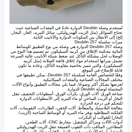
تُستخدم وصلة Deublin الدوارة عادةً في المعدات الصناعية حيث
تحتاج السوائل (مثل الزيت الهيدروليكي، سائل التبريد، الغاز، البخار،
إلخ) إلى الانتقال بين المكونات الدوارة والأنابيب الثابتة.
ميزات سلسلة Deublin 257
وصلة Deublin 257 الدوارة هي وصلة من نوع التطبيق للوسائط
المائية محكمة الإغلاق من كربيد السيليكون. تم تصميم هذا النوع من
الوصلات لحل مشكلة التآكل عند ضغط شبكة الأنابيب عالية السرعة.
تشمل ميزاتها استخدام مواد إغلاق فائقة الصلابة (مثل كربيد
السيليكون)، والتي تتميز بخاصية مقاومة التآكل، وعادة ما تكون
قابلة للإصلاح في الموقع.
وفقًا للخصائص العامة لسلسلة Deublin 257، يمكن تطبيقها في
مختلف المجالات الصناعية والمعدات الميكانيكية.
لعرضها بشكل أكثر وضوحًا، فيما يلي مجالات التطبيق وأنواع الآلات
المحتملة لوصلة Deublin الدوارة:
صناعة الورق: آلات الورق، بكرات الورق، أسطوانات التجفيف تنقل
البخار أو الزيت الساخن أو ماء التبريد إلى الأسطوانات الدوارة
للتحكم في درجة الحرارة
معالجة البلاستيك والمطاط: آلات الحقن، الطاردات، التقويمات، آلات
الفلكنة المطاطية توفر ماء التبريد أو الوسائط الساخنة (الزيت/
البخار) للقوالب أو البكرات
أدوات الآلات ومراكز التشغيل: مخارط CNC، آلات الطحن،
المطاحن، المثاقب ذات الثقوب العميقة تنقل الزيت الهيدروليكي
(لتشغيل أبراج الأدوات، رؤوس الذيل، إلخ) أو سائل التبريد إلى