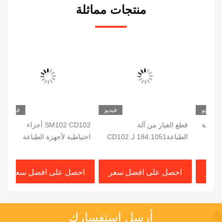
منتجات مماثلة
يو
فيديو
فيديو
دية
قطع الغيار من آلة
SM102 CD102 أجزاء
الطباعة184.1051 لـ CD102
احتياطية لأجهزة الطباعة
SM102 صمام
الضوئية015.113
الكهرومغناطيسي للآلة
SM102
احصل على افضل سعر
احصل على افضل سعر
ا
الطباعة
أرسل استفسارك