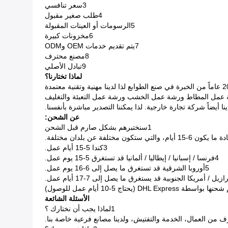
3سعر تنافسي
4طلب صغير مقبول
5الرسومات أو العينات المقبولة
6مخزونات كبيرة
7يتم تقديم خدمات OEM وODM
8مصنع محترف
9تبادل الأصلي
لماذا تختارنا؟
 عمل المطاط ورشة عمل الخشب ورشة عمل التعبئة والتغليف
 أيضاً شركة تجارة خارجية. لذا يمكننا التصدير مباشرة بأنفسنا.
عن الشحن:
1سنختبرهم بشكل صارم قبل الشحن
3كندا 5-15 أيام عمل.
4فرنسا / إسبانيا / إيطاليا / ألمانيا قد تستغرق 5-15 يوم عمل.
5أوروبا الشرقية قد تستغرق ما يصل إلى 6-16 يوم عمل.
الأسئلة الشائعة
1لماذا يجب أن نختارك ؟
ف من العمال، الخدمة والتفتيش، ولدينا مصانع فرعية خاصة بنا.