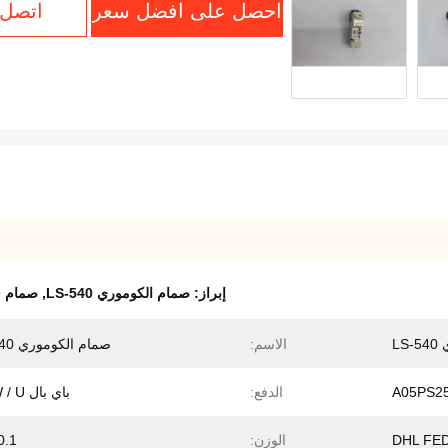
احصل على افضل سعر
اتصل 
إبراز:
صمام الكوموري LS-540
,
صمام س
LS
الاسم:
صمام الكوموري LS-540
A05PS2
الدفع:
باي بال TT W / U
DHL FE
الوزن:
0.1 كج