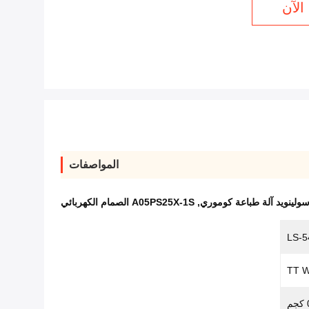
الآن
المواصفات
ولينويد آلة طباعة كوموري
,
A05PS25X-1S الصمام الكهربائي
م