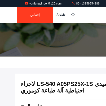
yunfengyinpei@126.com
86--13859954889
إقتباس
Arabic
الصمام الكهربائي الكوميدي LS-540 A05PS25X-1S لأجزاء
احتياطية آلة طباعة كوموري
تفاصيل المنتج