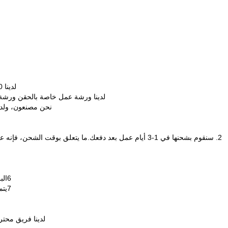
لدينا 20 عاماً من الخبرة في صنع الطوابع لذا لدينا مهنية وتقنية معتمدة
لدينا ورشة عمل خاصة بالحقن ورشة
نحن مصنعون، ولدينا
2. سنقوم بشحنها في 1-3 أيام عمل بعد دفعك.ما يتعلق بوقت الشحن، فإنه عادة ما يكون 6-15 أيام، والتي ستكون مختلفة عن بلدان مختلفة.
6البرازيل / أمريكا الجنوبية قد يستغرق ما يصل إلى 7-17 أيام عمل.
7يتم شحنها بواسطة DHL Express (يحتاج 5-10 أيام عمل للوصول)
لدينا فريق محتر