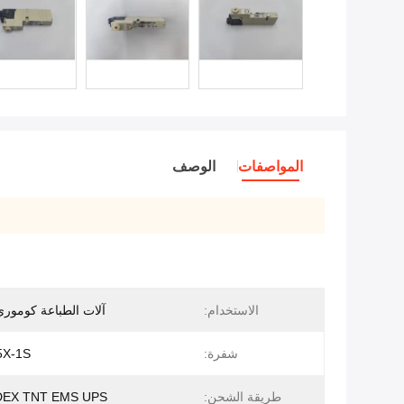
المواصفات
الوصف
الاستخدام:
آلات الطباعة كوموري -540
شفرة:
5X-1S
طريقة الشحن:
DEX TNT EMS UPS