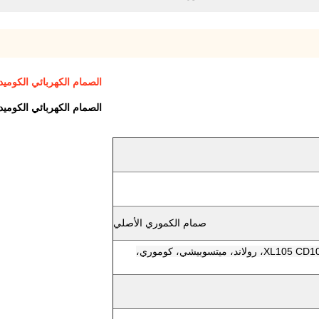
الصمام الكهربائي الكوميدي LS-540 A05PS25X-1S لأجزاء احتياطية آلة طباع
الصمام الكهربائي الكوميدي LS-540 A05PS25X-1S لأجزاء احتياطية آلة طباع
صمام الكموري الأصلي
طباعة قطع غيار لـ XL105 CD102 SM102 SM74 GTO، رولاند، ميتسوبيشي، كوموري،