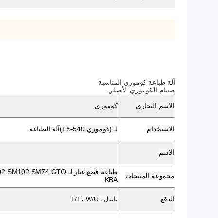
آلة طباعة كوموري المناسبة
صمام الكوموري الأصلي
الاسم التجاري
كوموري
الاستخدام
لـ (كوموري LS-540)
آلة الطباعة
الاسم
مجموعة المنتجات
KBA.
الدفع
بايبال، T/T، W/U