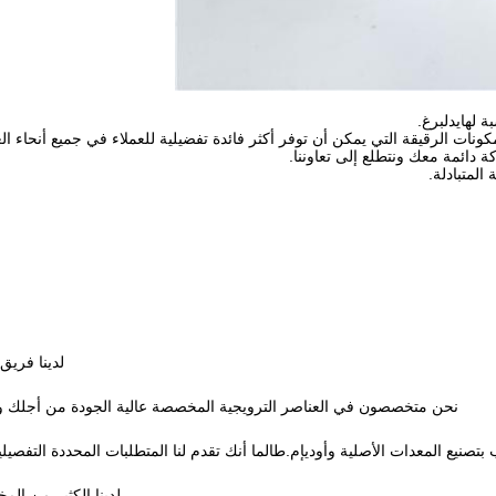
 لهايدلبرغ.
لمكونات الرقيقة التي يمكن أن توفر أكثر فائدة تفضيلية للعملاء في جميع أنحاء ال
 دائمة معك ونتطلع إلى تعاوننا.
المتبادلة.
لدينا فريق
نحن متخصصون في العناصر الترويجية المخصصة عالية الجودة من أجلك ويم
 بتصنيع المعدات الأصلية وأوديإم.طالما أنك تقدم لنا المتطلبات المحددة التفصيلية
لدينا الكثير من المخز