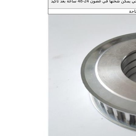
4. الاحتفاظ بمخزون كبير من البضائع ، والتي يمكن شحنها في غضون 24-48 ساعة بعد تأكيد