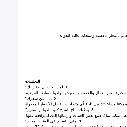
عالم بأسعار تنافسية ومنتجات عالية الجودة.
التعليمات
1. لماذا يجب أن نختار لك؟
 محترف من العمال والخدمة والتفتيش ، ولدينا مصانعنا الفرعية.
2. ماذا عن سعرك؟
كننا مساعدتك في تلبية أي متطلبات بأفضل الأسعار المعقولة
3. يمكنك إنتاج المنتج كعينة لدينا أو تصميم؟
 ، يمكننا تمامًا صنع نفس العينات وإرسالها إليك للموافقة عليها.
4. متى التسليم في الوقت المحدد؟
ون ، بعد استلام الدفعة يمكن إرسالها في غضون 24-72 ساعة