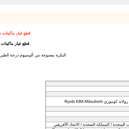
قطع غيار ماكينات طباعة الأوفست .288.7
قطع غيار ماكينات طباعة الأوفست 288.7
البكرة مصنوعة من ألومنيوم درجة الطيران ، معالجة CNC ، دقة عالية ، ومطاب
Ryobi KBA Mitsubishi