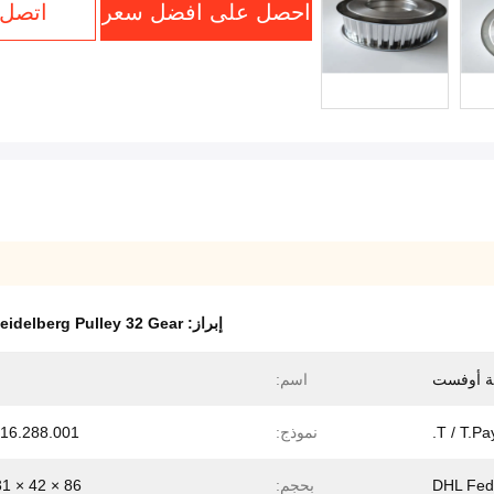
احصل على افضل سعر
اتصل 
إبراز:
eidelberg Pulley 32 Gear
عة أوفست
اسم:
T / T.Pay
نموذج:
16.288.001
DHL Fe
بحجم:
86 × 42 × 31 ملم