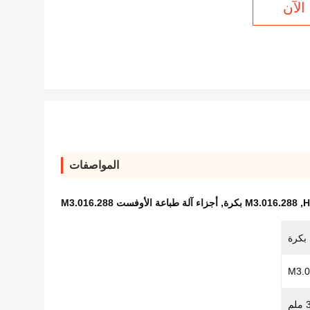
الآن
المواصفات
H
,
M3.016.288 بكرة
,
أجزاء آلة طباعة الأوفست M3.016.288
بكرة
M3.0