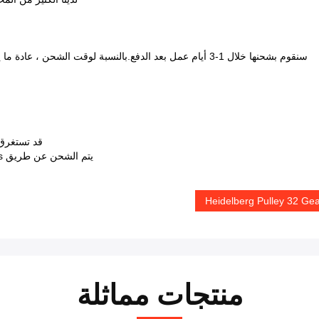
سنقوم بشحنها خلال 1-3 أيام عمل بعد الدفع.بالنسبة لوقت الشحن ، عادة ما يكون من 7 إلى 15 يومًا ، والذي سيكون مختلفًا باختلاف البلدان.
قد تستغرق إيط
يتم الشحن عن طريق DHL Fedex UPS Express (تحتاج إلى 5-10 أيام عمل للوصول)
Heidelberg Pulley 32 Ge
منتجات مماثلة