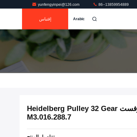
yunfengyinpei@126.com
86--13859954889
إقتباس
Arabic
قطع غيار ماكينات طباعة الأوفست Heidelberg Pulley 32 Gear
M3.016.288.7
تفاصيل المنتج