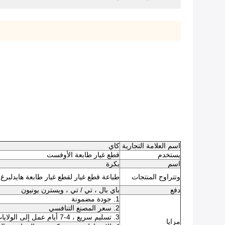
اسم العلامة التجارية
كاي
يستخدم
قطع غيار طابعة الأوفست
اسم
بكرة
وتتراوح المنتجات
طباعة قطع غيار لقطع غيار طابعة هايدلبرغ رولاند كوموري 
دفع
باي بال ، تي / تي ، ويسترن يونيون
1. جودة مضمونة
2. سعر المصنع التنافسي
3. تسليم سريع ، 4-7 أيام عمل إلى الولايات المتحدة / المملكة المتحدة / الاتحاد الأفريقي
مزايا