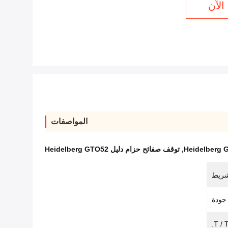
الآن
المواصفات
,
توقف صفائح حزام دليل Heidelberg GTO52
شريط
جودة
T / 