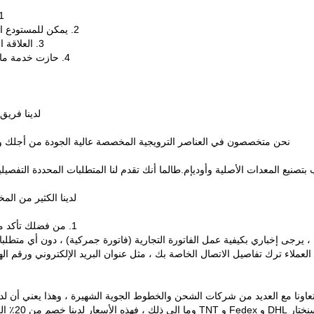
1. المعدات المتطورة كل ذلك لضمان منتجات دقي
2. يمكن للمستودع المملوك مع مخزون غني أن يجعل التسليم في الوقت المناسب ؛
3. العلاقة الجيدة والثابتة مع المصنوعات الكبيرة يمكن أن تجعل السعر أقل.
4. حازت خدمة ما بعد البيع الجيدة على ثناء كبير من العملاء في جميع أنحاء العالم.
لدينا فريق
نحن متخصصون في العناصر الترويجية المخصصة عالية الجودة من أجلك ويم
 بتصنيع المعدات الأصلية وأوديإم.طالما أنك تقدم لنا المتطلبات المحددة التفصيلية
لدينا الكثير من المخز
1. من فضلك تأكد من صحة المعلومات عنوانك ، حتى تتمكن الأجزاء التسليم الآمن.
تعاونا مع العديد من شركات الشحن والخطوط الجوية الشهيرة ، وهذا يعني أن لدي
سين قدرتنا التنافسية السعرية