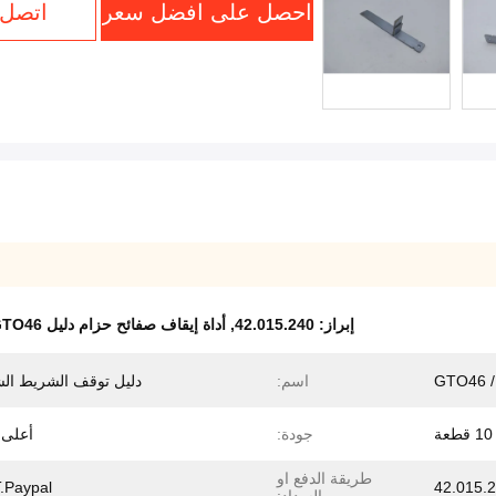
احصل على افضل سعر
اتصل 
إبراز:
42.015.240
,
أداة إيقاف صفائح حزام دليل Heidelberg GTO46
اسم:
دليل توقف الشريط ال
10 قطعة
جودة:
أعلى 
طريقة الدفع او
T.Paypal.
42.015.