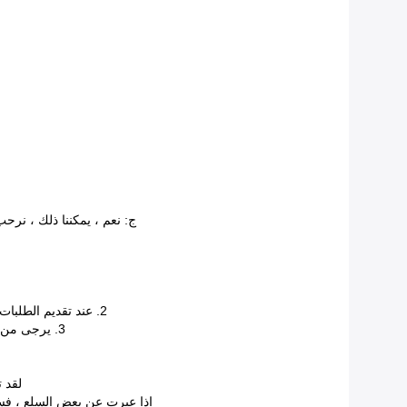
ج: نعم ، يمكننا ذلك ، نرحب
2. عند تقديم الطلبات ، يرجى إخباري بكيفية عمل الفاتورة التجارية (فاتورة جمركية) ، دون أي متطلبات ، وسوف نجعل مبلغ / قيمة الفاتورة التجارية أقل قدر ممكن.
3. يرجى من العملاء ترك تفاصيل الاتصال الخاصة بك ، مثل عنوان البريد الإلكتروني ورقم الهاتف المحمول ، عندما أستلم المعلومات المذكورة أعلاه ، شكرًا.
لقد 
إذا عبرت عن بعض السلع ، فسنختار DHL و Fedex و TNT وما إلى ذلك ، فهذه الأسعار لدينا خصم من 20٪ إلى 30٪ ، لذلك سيؤدي ذلك إلى تح