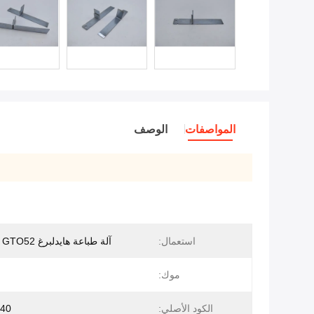
المواصفات
الوصف
استعمال:
آلة طباعة هايدلبرغ GTO46 / GTO52
موك:
الكود الأصلي:
240