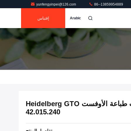
yunfengyinpei@126.com
86--13859954889
إقتباس
Arabic
إيقاف دليل قطع غيار ماكينات طباعة الأوفست Heidelberg GTO
42.015.240
تفاصيل المنتج