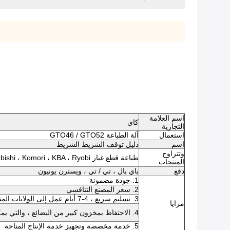
اسم العلامة
كاي
التجارية
استعمال
آلة الطباعة GTO46 / GTO52
اسم
دليل توقف الشريط الشريط
وتتراوح
طباعة قطع غيار CD102 SM102 ، Roland ، Mitsubishi ، Komori ، KBA ، Ryobi
المنتجات
دفع
باي بال ، تي / تي ، ويسترن يونيون
1. جودة مضمونة
2. سعر المصنع التنافسي
3. تسليم سريع ، 4-7 أيام عمل إلى الولايات المتحدة / المملكة المتحدة / الاتحاد الأفريقي
مزايا
4. الاحتفاظ بمخزون كبير من البضائع ، والتي يمكن شحنها في غضون 24-48 ساعة بعد تأكيد الدفع
5. خدمة مخصصة وتجهيز خدمة الإنتاج المتاحة