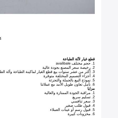
4. خدمة ما بعد البيع والمساعدة الفنية: دعم فني على مدار 24 ساعة عبر البريد الإلكترون
قطع غيار لآلة الطباعة
1. حجم مختلف avalibale
2. رخيصة سعر المصنع بجودة عالية
3. أكثر من عشر سنوات بيع قطع الغيار لماكينة الطباعة وآلة الطباعة والمواد الاستهلاكية للطباعة
4. أجزاء التصميم المختلفة متوفرة
5. نموذج البيع بالجملة والتجزئة
6. نأمل تعاون طويل الأمد مع عملائنا
مزايا
1. مراقبة الجودة الممتازة والعالية
2. تسليم سريع
3. سعر تنافسي
4. قبول طلب صغير
5. قبول رسم أو عينات العملاء
6. مخزونات كبيرة