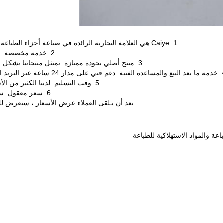
1. Caiye هي العلامة التجارية الرائدة في صناعة أجزاء الطباعة في الصين لمدة 20 عامًا ؛بيع المصنع مباشرة ، وبأسعار تنافسية.
2. خدمة مخصصة: يمكننا تخصيص رسومات العملاء للمعالجة.نحن مورد مرن وقادر.
3. منتج أصلي بجودة ممتازة: تمتثل منتجاتنا بشكل صارم للشهادة الإلزامية الصينية.100٪ ضمان اختبار قبل التسليم.
ي.فريقنا المحترف مستعد دائمًا ليكون مستشارك الفني.
5. وقت التسليم: لدينا الكثير من الأسهم ، بعد استلام الدفع في غضون 24-72 ساعة لترتيب الإرسال
6. سعر معقول: سنقوم بالتحكم الدقيق في كل عملية إنتاج لتقليل التكلفة لعملائنا.
بعد أن يتلقى العملاء عرض الأسعار ، سنعرض لك