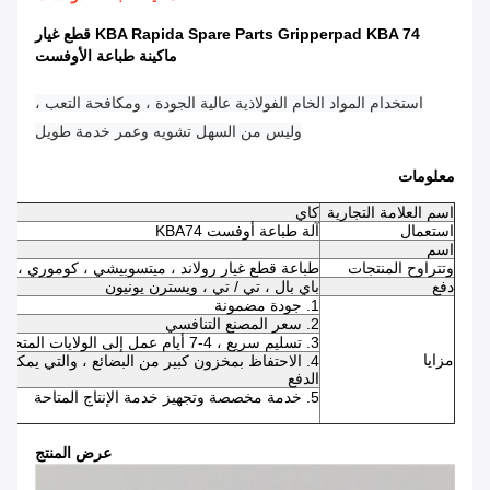
KBA Rapida Spare Parts Gripperpad KBA 74 قطع غيار
ماكينة طباعة الأوفست
استخدام المواد الخام الفولاذية عالية الجودة ، ومكافحة التعب ،
وليس من السهل تشويه وعمر خدمة طويل
معلومات
اسم العلامة التجارية
كاي
استعمال
آلة طباعة أوفست KBA74
اسم
وتتراوح المنتجات
طباعة قطع غيار رولاند ، ميتسوبيشي ، كوموري ، كي
دفع
باي بال ، تي / تي ، ويسترن يونيون
1. جودة مضمونة
2. سعر المصنع التنافسي
3. تسليم سريع ، 4-7 أيام عمل إلى الولايات المتحدة / المملكة المتحدة / الاتحاد الأفريقي
مزايا
الدفع
5. خدمة مخصصة وتجهيز خدمة الإنتاج المتاحة
عرض المنتج