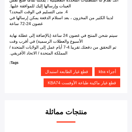
أنك تقدم لنا المتطلبات المحددة التفصيلية ، يمكننا تمامًا صنع نفس
العينات وإرسالها إليك للموافقة عليها.
4. متى التسليم في الوقت المحدد؟
لدينا الكثير من المخزون ، بعد استلام الدفعة يمكن إرسالها في
غضون 24-72 ساعة
سيتم شحن المنتج في غضون 24 ساعة (بالإضافة إلى عطلة نهاية
الأسبوع والعطلات الرسمية) في أقرب وقت
تم التحقق من دفعتك.تقريبا.4-7 أيام عمل إلى الولايات المتحدة /
المملكة المتحدة / الاتحاد الأفريقي.
Tags:
أجزاء kba
قطع غيار الطابعة استبدال
قطع غيار ماكينة طباعة الأوفست KBA74
منتجات مماثلة