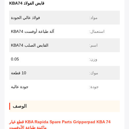
قابض الفولاذ KBA74
مواد:
فولاذ عالي الجودة
استعمال:
آلة طباعة أوفست KBA74
اسم:
القابض الصلب KBA74
وزن:
0.05
موك:
10 قطعة
جودة:
جودة عالية
الوصف
KBA Rapida Spare Parts Gripperpad KBA 74 قطع غيار
ماكينة طباعة الأوفست