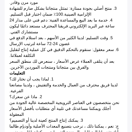
مورد مرن وقادر.
3. منتج أصلي بجودة ممتازة: تمتثل منتجاتنا بشكل صارم للشهادة
الإلزامية الصينية.100٪ ضمان اختبار قبل التسليم.
4. خدمة ما بعد البيع والمساعدة الفنية: دعم فني على مدار 24
ساعة عبر البريد الإلكتروني.فريقنا المحترف مستعد دائمًا ليكون
مستشارك الفني.
5. وقت التسليم: لدينا الكثير من الأسهم ، بعد استلام الدفع في
غضون 24-72 ساعة لترتيب الإرسال
6. سعر معقول: سنقوم بالتحكم الدقيق في كل عملية إنتاج لتقليل
التكلفة لعملائنا.
بعد أن يتلقى العملاء عرض الأسعار ، سنعرض لك منطق السعر
والفرق بين منتجاتنا ومنتجات الموردين الآخرين.
التعليمات
1. لماذا يجب أن نختار لك؟
لدينا فريق محترف من العمال والخدمة والتفتيش ، ولدينا مصانعنا
الفرعية.
2. ماذا عن سعرك؟
نحن متخصصون في العناصر الترويجية المخصصة عالية الجودة من
أجلك ويمكننا مساعدتك في تلبية أي متطلبات بأفضل الأسعار
المعقولة
3. يمكنك إنتاج المنتج كعينة لدينا أو التصميم؟
ج: نعم ، يمكننا ذلك ، نرحب بتصنيع المعدات الأصلية وأوديإم.طالما