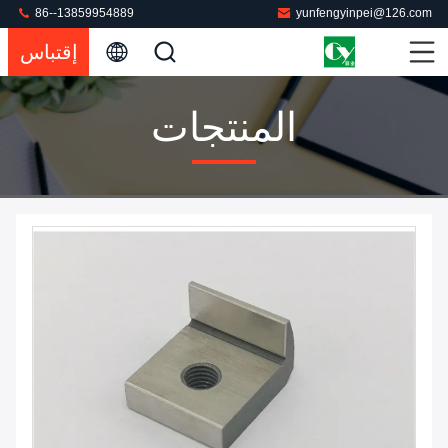
86--13859954889
yunfengyinpei@126.com
إقتباس
المنتجات