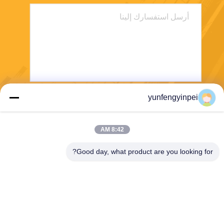
yunfengyinpei
يرسل
8:42 AM
Good day, what product are you looking for?
Caiye Printing Equipment Co., LTD
yunfengyinpei@126.com
86--13859954889