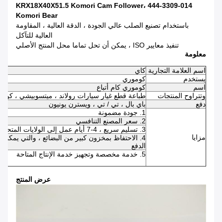
KRX18X40X51.5 Komori Cam Follower، 444-3309-014
Komori Bear
باستخدام تصنيع الصلب عالي الجودة ، الدقة العالية ، المقاومة
العالية للتآكل
تنفيذ معايير ISO ، يمكن أن تحل تماما محل المنتج الأصلي
معلومة
اسم العلامة التجارية
كاي
يستخدم
كوموري
اسم
كوموري كام أتباع
وتتراوح المنتجات
طباعة قطع غيار سيارات رولاند ، ميتسوبيشي ، كومو
دفع
باي بال ، تي / تي ، ويسترن يونيون
1. جودة مضمونة
2. سعر المصنع التنافسي
3. تسليم سريع ، 4-7 أيام عمل إلى الولايات المتحدة / المملكة المتحدة / الاتحاد الأفريقي
مزايا
الدفع
5. خدمة مخصصة وتجهيز خدمة الإنتاج المتاحة
عرض المنتج