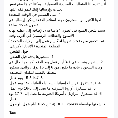
أنك تقدم لنا المتطلبات المحددة التفصيلية ، يمكننا تمامًا صنع نفس
العينات وإرسالها إليك للموافقة عليها.
4. متى التسليم في الوقت المحدد؟
لدينا الكثير من المخزون ، بعد استلام الدفعة يمكن إرسالها في
غضون 24-72 ساعة
سيتم شحن المنتج في غضون 24 ساعة (بالإضافة إلى عطلة نهاية
الأسبوع والعطلات الرسمية) في أقرب وقت
تم التحقق من دفعتك.تقريبا.4-7 أيام عمل إلى الولايات المتحدة /
المملكة المتحدة / الاتحاد الأفريقي.
حول الشحن:
1. سنختبرها بدقة قبل الشحن.
2. سنقوم بشحنه في 1-3 أيام عمل بعد الدفع. كما هو الحال في
وقت الشحن ، عادة ما يكون من 6 إلى 15 يومًا ، والذي سيكون
مختلفًا بالنسبة للبلدان المختلفة.
3. كندا 5-15 يوم عمل.
4. قد تستغرق فرنسا / إسبانيا / إيطاليا / ألمانيا 5-15 يوم عمل.
5. قد تستغرق أوروبا الشرقية ما يصل إلى 6-16 يوم عمل.
6. قد تستغرق البرازيل / أمريكا الجنوبية ما يصل إلى 7-17 يوم
عمل.
7. شحنها بواسطة DHL Express (تحتاج 5-10 أيام عمل للوصول)
Tags: