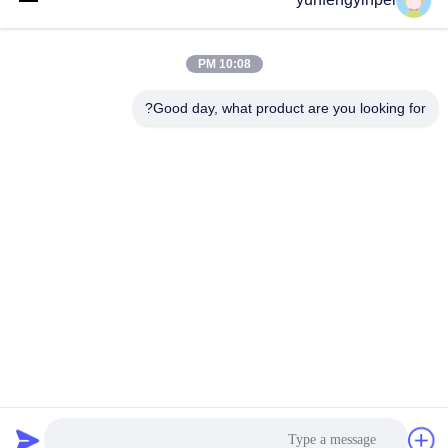
يرسل
10:08 PM
Good day, what product are you looking for?
Caiye Printing Equipment Co., LTD
yunfengyinpei@126.com
86--13859954889
Room 101، No 155، Dongpu
Yili، Siming District، Xiamen،
Fujian province، China
الصين جودة جيدة قطع غيار آلة طباعة أوفست المورد. حقوق الطبع والنشر © 2026
offsetprintingmachinespareparts.com . كل الحقوق محفوظة.