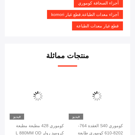
أجزاء الصحافة كوموري
أجزاء معدات الطباعة,قطع غيار komori
قطع غيار معدات الطباعة
منتجات مماثلة
فيديو
فيديو
ئية
كوموري S40 العقدة 764-
كوموري 428 مطبعة مطبعة
كوم
عة
8202-610 كوموري طابعة
كروميد رولر L 880MM OD