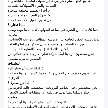
3. بيع قطع الغيار لأكثر من عشر سنوات لماكينة الطباعة وآلة
الطباعة والمواد الاستهلاكية للطباعة
4. أجزاء تصميم مختلفة متوفرة
5. نموذج البيع بالجملة والتجزئة
6. نأمل تعاون طويل الأمد مع عملائنا
لماذا تختارنا؟
لدينا 20 عامًا من الخبرة في صناعة الطوابع ، لذلك لدينا مهنة وتقنية
مجربة.
لدينا ورشة الحقن الخاصة بنا ، وورشة المطاط ، وورشة الأخشاب ،
وورشة التعبئة ، والمستودع. حتى نتمكن من إنتاج الطلب
الكبير.لذلك لا تقلق وقت التسليم الخاص بك.
نحن مصنعون ، ولدينا أيضًا شركة تجارة خارجية.حتى نتمكن من
التصدير مباشرة بنفسي.
التعليمات
1. لماذا يجب أن نختار لك؟
لدينا فريق محترف من العمال والخدمة والتفتيش ، ولدينا مصانعنا
الفرعية.
2. ماذا عن سعرك؟
نحن متخصصون في العناصر الترويجية المخصصة عالية الجودة من
أجلك ويمكننا مساعدتك في تلبية أي متطلبات بأفضل الأسعار
المعقولة
3. يمكنك إنتاج المنتج كعينة لدينا أو تصميم؟
ج: نعم ، يمكننا ذلك ، نرحب بتصنيع المعدات الأصلية وأوديإم.طالما