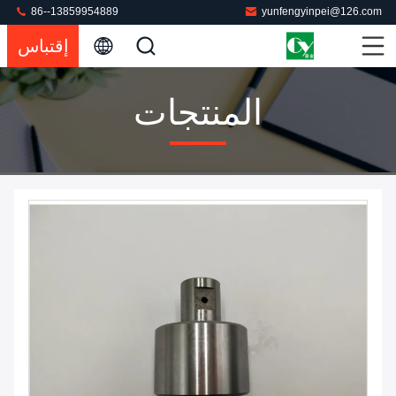
86--13859954889
yunfengyinpei@126.com
إقتباس
المنتجات