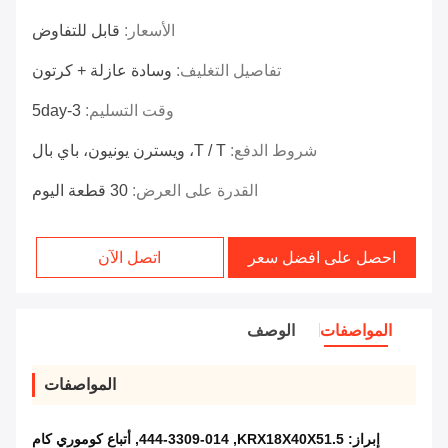
الأسعار:
قابل للتفاوض
تفاصيل التغليف:
وسادة عازلة + كرتون
وقت التسليم:
3-5day
شروط الدفع:
T / T، ويسترن يونيون، باي بال
القدرة على العرض:
30 قطعة اليوم
احصل على افضل سعر
اتصل الآن
المواصفات
الوصف
المواصفات
إبراز:
KRX18X40X51.5
,
444-3309-014
,
أتباع كوموري كام