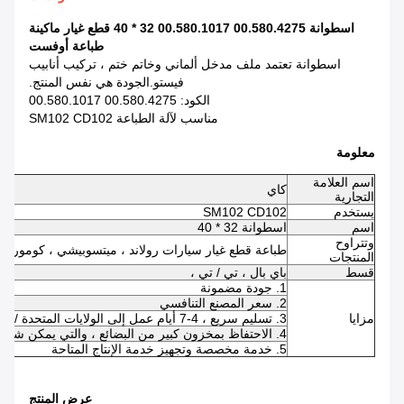
اسطوانة 00.580.4275 00.580.1017 32 * 40 قطع غيار ماكينة
طباعة أوفست
اسطوانة تعتمد ملف مدخل ألماني وخاتم ختم ، تركيب أنابيب
فيستو.الجودة هي نفس المنتج.
الكود: 00.580.4275 00.580.1017
مناسب لآلة الطباعة SM102 CD102
معلومة
اسم العلامة
كاي
التجارية
يستخدم
SM102 CD102
اسم
اسطوانة 32 * 40
وتتراوح
طباعة قطع غيار سيارات رولاند ، ميتسوبيشي ، كوموري ،
المنتجات
قسط
باي بال ، تي / تي ،
1. جودة مضمونة
2. سعر المصنع التنافسي
مزايا
3. تسليم سريع ، 4-7 أيام عمل إلى الولايات المتحدة / المملكة المتحدة / الاتحاد الأفريقي
4. الاحتفاظ بمخزون كبير من البضائع ، والتي يمكن شحنها في غضون 24-48 ساعة بعد تأكيد الدفع
5. خدمة مخصصة وتجهيز خدمة الإنتاج المتاحة
عرض المنتج