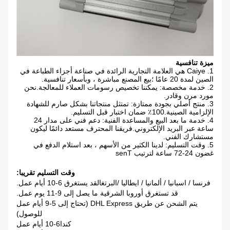
ميزة تنافسية
1. Caiye هي العلامة التجارية الرائدة في صناعة أجزاء الطباعة في
الصين لمدة 20 عامًا ؛بيع المصنع مباشرة ، وبأسعار تنافسية.
2. خدمة مخصصة: يمكننا تخصيص رسومات العملاء للمعالجة.نحن
مورد مرن وقادر.
3. منتج أصلي بجودة ممتازة: تمتثل منتجاتنا بشكل صارم للشهادة
الإلزامية الصينية.100٪ ضمان اختبار قبل التسليم.
4. خدمة ما بعد البيع والمساعدة الفنية: دعم فني على مدار 24
ساعة عبر البريد الإلكتروني.فريقنا المحترف مستعد دائمًا ليكون
مستشارك الفني.
5. وقت التسليم: لدينا الكثير من الأسهم ، بعد استلام الدفع في
غضون 24-72 ساعة لترتيب senT
وقت التسليم تقريبا:
فرنسا / اسبانيا / ألمانيا / ايطاليا /
البرتغال
قد يستغرق 6-10 أيام عمل.
قد تستغرق أوروبا الشرقية ما يصل إلى 9-11 يوم عمل.
يتم الشحن عن طريق DHL Express (تحتاج إلى 5-9 أيام عمل
للوصول)
كندا
6-10 أيام عمل