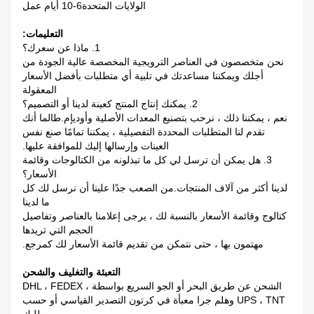
الولايات المتحدة
6-10 أيام عمل
التعليمات:
1. ماذا عن سعرك؟
نحن متخصصون في العناصر الترويجية المخصصة عالية الجودة من
أجلك ويمكننا مساعدتك في تلبية أي متطلبات بأفضل الأسعار
المعقولة
2. يمكنك إنتاج المنتج كعينة لدينا أو التصميم؟
نعم ، يمكننا ذلك ، نرحب بتصنيع المعدات الأصلية وأوديإم.طالما أنك
تقدم لنا المتطلبات المحددة التفصيلية ، يمكننا تمامًا صنع نفس
العينات وإرسالها إليك للموافقة عليها.
3. هل يمكن أن ترسل لي كل ما تبذلونه من الكتالوجات وقائمة
الأسعار؟
لدينا أكثر من آلاف المنتجات.من الصعب جدًا علينا أن نرسل لك كل
ما لدينا
كتالوج وقائمة الأسعار بالنسبة لك ، يرجى إعلامنا بالعناصر وتفاصيل
الحجم التي تريدها
مهتمون بها ، حتى نتمكن من تقديم قائمة الأسعار لك كمرجع.
التعبئة والتغليف والشحن
الشحن عن طريق البحر أو الجو السريع بواسطة DHL ، FEDEX ،
UPS ، TNT وهلم جرا معبأة في كرتون التصدير القياسي أو حسب