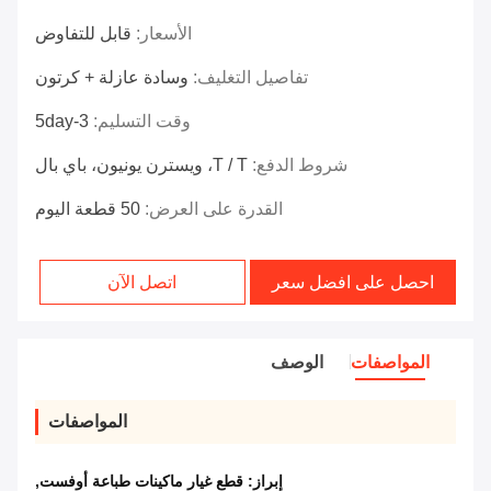
الأسعار:
قابل للتفاوض
تفاصيل التغليف:
وسادة عازلة + كرتون
وقت التسليم:
3-5day
شروط الدفع:
T / T، ويسترن يونيون، باي بال
القدرة على العرض:
50 قطعة اليوم
احصل على افضل سعر
اتصل الآن
المواصفات
الوصف
المواصفات
إبراز:
قطع غيار ماكينات طباعة أوفست
,