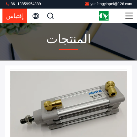
86--13859954889
yunfengyinpei@126.com
إقتباس
المنتجات