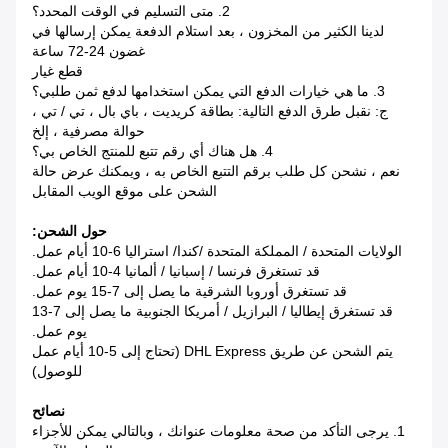
2. متى التسليم في الوقت المحدد؟
لدينا الكثير من المخزون ، بعد استلام الدفعة يمكن إرسالها في
غضون 24-72 ساعة
قطع غيار
3. ما هي خيارات الدفع التي يمكن استخدامها لدفع ثمن طلبي؟
ج: نقبل طرق الدفع التالية: بطاقة كريديت ، باي بال ، تي / تي ،
حوالة مصرفية ، إلخ
4. هل هناك أي رقم تتبع للمنتج الخاص بي؟
نعم ، نشحن كل طلب برقم التتبع الخاص به ، ويمكنك عرض حالة
الشحن على موقع الويب المقابل
حول الشحن:
الولايات المتحدة / المملكة المتحدة /
كندا
/ استراليا 6-10 أيام عمل.
قد تستغرق فرنسا / إسبانيا / ألمانيا 4-10 أيام عمل.
قد تستغرق أوروبا الشرقية ما يصل إلى 7-15 يوم عمل.
قد تستغرق إيطاليا / البرازيل / أمريكا الجنوبية ما يصل إلى 7-13
يوم عمل.
يتم الشحن عن طريق DHL Express (تحتاج إلى 5-10 أيام عمل
للوصول)
نصائح
1. يرجى التأكد من صحة معلومات عنوانك ، وبالتالي يمكن للأجزاء