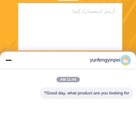
yunfengyinpei
يرسل
11:44 AM
Good day, what product are you looking for?
Caiye Printing Equipment Co., LTD
yunfengyinpei@126.com
86--13859954889