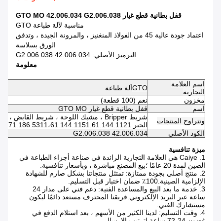
قفل بطانية قطع غيار GTO MO 42.006.034 G2.006.038
مناسبة لآلة طباعة GTO
اعتماد جودة عالية 45 من الفولاذ المنغنيز ، والمرونة الجيدة ، وتدفق
الورق بسلاسة
الترميز الأصلي: 42.006.034 G2.006.038
معلومة
اسم العلامة
GTO
آلة طباعة
التجارية
مخزون
نعم (100 قطعة)
اسم
قفل بطانية قطع غيار GTO MO
شريط Bripper ، مشبك اللوحة ، شريط القابض 
وتتراوح المنتجات
الحبر.61.186.5311،71.186.5311،61.144.1151.61.144.1121 / 03.L2.105.1311.ect ...
الكود الأصلي
42.006.034 G2.006.038
ميزة تنافسية
1. Caiye هي العلامة التجارية الرائدة في صناعة أجزاء الطباعة في
الصين لمدة 20 عامًا ؛بيع المصنع مباشرة ، وبأسعار تنافسية.
2. منتج أصلي بجودة ممتازة: تمتثل منتجاتنا بشكل صارم للشهادة
الإلزامية الصينية.100٪ ضمان اختبار قبل التسليم.
3. خدمة ما بعد البيع والمساعدة الفنية: دعم فني على مدار 24
ساعة عبر البريد الإلكتروني.فريقنا المحترف مستعد دائمًا ليكون
مستشارك الفني.
4. وقت التسليم: لدينا الكثير من الأسهم ، بعد استلام الدفع في
غضون 24-72 ساعة لترتيب الإرسال