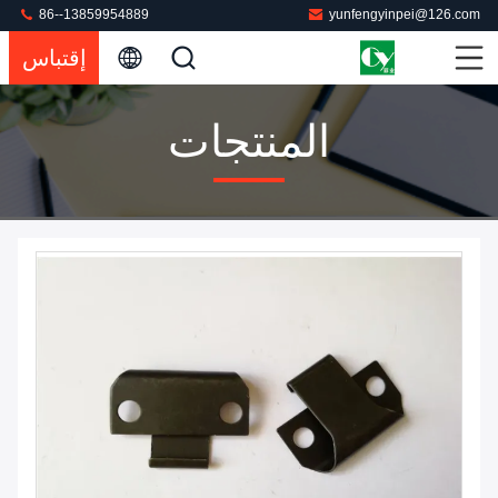
86--13859954889
yunfengyinpei@126.com
إقتباس
المنتجات