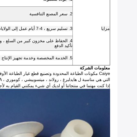
2. سعر المصنع التنافسية
مزايا
3. تسليم سريع ، 4-7 أيام عمل إلى الولايات المتحدة / المملكة المتحدة / الاتحاد الافريقي
تأكيد الدفع
5. الخدمة المخصصة وخدمة تجهيز الإنتاج المتاحة
معلومات الشركة
Caiye مكونات الطباعة المحدودة وتصنيع قطع غيار الطباعة الأوفست
التي هي مناسبة ل هايدلبرغ ، رولاند ، ميتسوبيشي ، كوموري ، KBA إلخ. نحن نقبل الجملة والتجزئة وتوفير الملحقات وفقا لرسومات العملاء والعينات.
إذا كنت مهتما في منتجاتنا أو لديك أي شيء يمكنني القيام به لأ