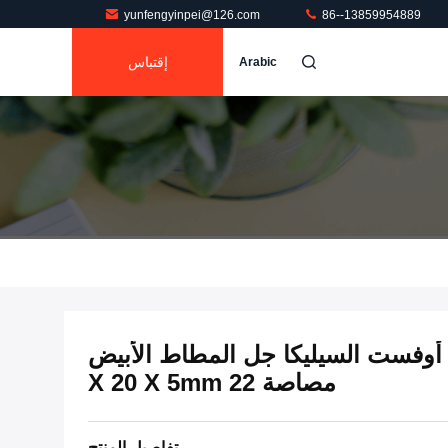
yunfengyinpei@126.com
86--13859954889
إقتباس
Arabic
 أوفست السيليكا جل المطاط الأبيض
مصاصة 22 X 20 X 5mm
تفاصيل المنتج