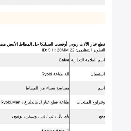
قطع غيار الآلات ريوبي أوفست السيليكا جل المطاط الأبيض مصاصة 22 X 5mm
التطوير التنظيمي: 22 ID: 5 H: 20MM
اسم العلامة التجارية
Caiye
استعمال
آلة طباعة Ryobi
اسم
مصاصة بيضاء من المطاط
وتتراوح المنتجات
طباعة قطع غيار ل هايدلبرغ ، Ryobi.Man رولاند ، ميتسوبيشي ، كوموري ، KBA
دفع
باي بال ، تي / تي ، ويسترن يونيون
1. جودة مضمونة