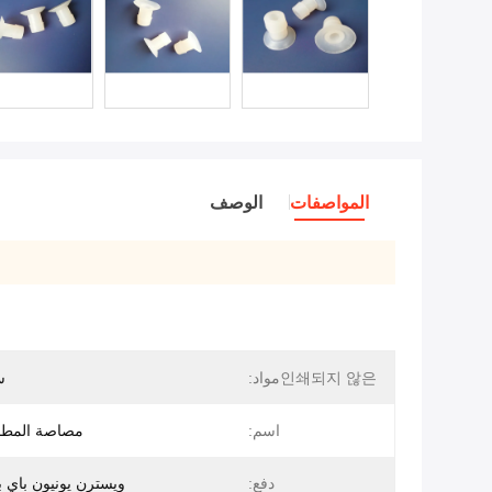
المواصفات
الوصف
인쇄되지 않은مواد:
س
اسم:
مصاصة المطاط bi
دفع:
ويسترن يونيون باي ب