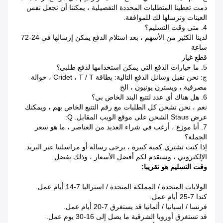
دمت تعطينا المتطلبات المحددة التفصيلية ، يمكننا أن نجعل نفس
العينات ونرسلها لك للموافقة.
4. متى وقت التسليم؟
لدينا الكثير من الأسهم ، بعد استلام الدفع يمكن إرسالها في 24-72
ساعة
قطع غيار
5. ما خيارات الدفع التي يمكن استخدامها لدفع طلبي؟
ج: نحن نقبل وسائل الدفع التالية: بطاقة Cridet ، T / T ، حوالة
مصرفية ، ويسترن يونيون ، الخ
6. هل هناك أي عدد لتتبع البند الخاص بي؟
نعم ، نحن نشحن كل الطلبات مع رقم التتبع الخاص بهم ، ويمكنك
عرض Staus الشحن على موقع الويب المقابل.
Q:
7. أنا موزع ، أرغب في شراء العديد من العناصر ، ما هو سعر
الجملة؟
إذا كنت تشتري كمية كبيرة ، يرجى رسالة أو مراسلتنا عبر البريد
الإلكتروني ، وسنقدم لكم أفضل الأسعار ، وذلك بفضل
وقت التسليم هو تقريبا:
الولايات المتحدة / المملكة المتحدة / استراليا 7-14 أيام عمل.
كندا 7-25 أيام عمل.
فرنسا / اسبانيا / ألمانيا قد يستغرق 7-20 أيام عمل.
قد تستغرق أوروبا الشرقية ما يصل إلى 16-30 يوم عمل.