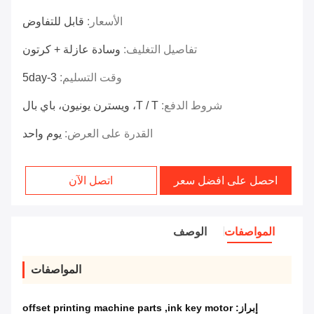
الأسعار:
قابل للتفاوض
تفاصيل التغليف:
وسادة عازلة + كرتون
وقت التسليم:
3-5day
شروط الدفع:
T / T، ويسترن يونيون، باي بال
القدرة على العرض:
يوم واحد
احصل على افضل سعر
اتصل الآن
المواصفات
الوصف
المواصفات
إبراز:
ink key motor
,
offset printing machine parts