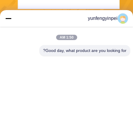
yunfengyinpei
يرسل
1:50 AM
Good day, what product are you looking for?
Caiye Printing Equipment Co., LTD
yunfengyinpei@126.com
86--13859954889
Room 101، No 155، Dongpu
Yili، Siming District، Xiamen،
Fujian province، China