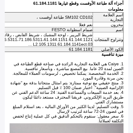
أجزاء آلة طباعة الأوفست وقطع غيارها 61.184.1181
معلومات
اسم العلامة
SM102 CD102 طباعة أوفست ،
التجارية
مخزون
نعم فعلا
اسم
صمام اسطوانة FESTO
شريط البريبر ، لوحة المشبك ، شريط القابض ، رقائق قن
وتتراوح المنتجات
03.L2.105.1311.61.184.1141ect ...
الكود الأصلي
61.184.1181
ميزة تنافسية
1. Caiye هي العلامة التجارية الرائدة في صناعة قطع الطباعة في
الصين لمدة 20 عاما.
بيع المصنع مباشرة ، وبأسعار تنافسية.
2. الخدمة المخصصة: يمكننا تخصيص ، لرسومات العملاء للمعالجة.
نحن مرنة وقادرة المورد.
3. منتج حقيقي مع نوعية ممتازة: يتم امتثال منتجاتنا بدقة مع "شهادة
الإلزامية الصينية".
اختبار ضمان 100 ٪ قبل التسليم.
4. بعد خدمة المبيعات والمساعدة الفنية: 24 ساعة الدعم الفني عن
طريق البريد الإلكتروني.
فريقنا المحترف مستعد دائمًا ليكون
مستشارك الفني.
5. وقت التسليم: لدينا الكثير من الأوراق المالية ، بعد استلام المبلغ
في غضون 24-72 ساعة لترتيب لإرسال
6. سعر معقول: سنقوم بالتحكم الدقيق في كل عملية إنتاج لخفض
التكلفة لعملائنا.