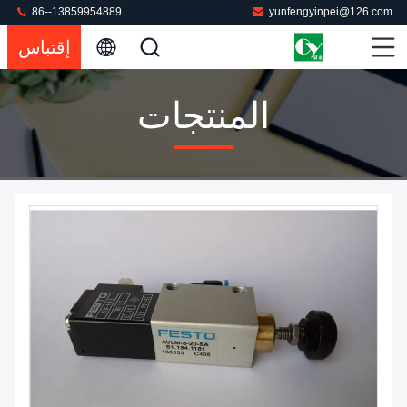
86--13859954889
yunfengyinpei@126.com
إقتباس
المنتجات