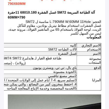
790X60MM
آلة الطباعة السريعة SM72 غسل الشفرة 68010.180 11حفرة
790×60MM
الحجم: L:790MM W:60MM 11Hole مناسبة ل SM72
غسل الشفرات استخدام مطاط نيتريل بوتادين، مقاوم للتآكل
الزيت، لوحة الفولاذ باستخدام 65 من المانغنيز الفولاذ، مرونة جيدة،
ليس من السهل لكسر
المعلومات
الاسم التجاري
كاييه
الاستخدام
لآلات الطباعة SM72
الاسم
غسل الشفرة
طباعة قطع الغيار لـ هايدلبرغ CD102 SM102 XL105 CD74 XL75 MO SM74 SM72
مجموعة
المنتجات
(رولاند) ، (ميتسوب
الدفع
باي بال، تي تي، ويسترن يونيون
1الجودة مضمونة
2سعر مصنع تنافسي
المزايا
3تسليم سريع، 4-7 أيام عمل إلى الولايات المتحدة / المملكة المتحدة / الاتحاد الأوروبي
4. احتفظ بمخزون كبير من البضائع ، والتي يمكن شحنها في 24-48 ساعة بعد تأكيد الدفع
5الخدمة المخصصة وخدمة الإنتاج المعالجة المتاحة