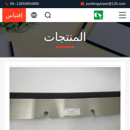
86--13859954889
yunfengyinpei@126.com
إقتباس
المنتجات