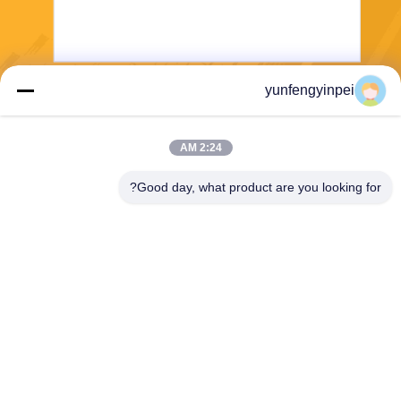
yunfengyinpei
يرسل
2:24 AM
Good day, what product are you looking for?
Caiye Printing Equipment Co., LTD
yunfengyinpei@126.com
86--13859954889
Room 101، No 155، Dongpu
Yili، Siming District، Xiamen،
Fujian province، China