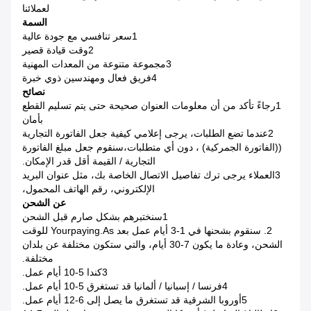
لعملائنا
السمة
1سعر تنافسي مع جودة عالية
2وقت قيادة قصير
3مجموعة متنوعة من المعدات المهنية
4فريق فعال ومهندسين ذوي خبرة
نصائح
1رجاءً تأكد من أن معلومات العنوان صحيحة حتى يتم تسليم القطع
بأمان
2عندما تضع الطلبات، يرجى إعلامي كيفية جعل الفاتورة التجارية
((الفاتورة الجمركية) ، دون أي متطلبات،سنقوم جعل مبلغ الفاتورة
التجارية / القيمة أقل قدر الإمكان.
3العملاء يرجى ترك تفاصيل الاتصال الخاصة بك، مثل عنوان البريد
الإلكتروني، رقم الهاتف المحمول،
عن الشحن
1سنختبرهم بشكل صارم قبل الشحن
2. سنقوم بشحنها في 1-3 أيام عمل بعد Yourpaying.as للوقت
الشحن، وعادة ما يكون 7-30 أيام، والتي ستكون مختلفة عن بلدان
مختلفة.
3كندا 5-10 أيام عمل.
4فرنسا / إسبانيا / ألمانيا قد تستغرق 5-10 أيام عمل.
5أوروبا الشرقية قد تستغرق ما يصل إلى 6-12 أيام عمل.