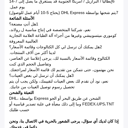
6إيطاليا / البرازيل / أمريكا الجنوبية قد يستغرق ما يصل إلى 7-14
يوم عمل.
7يتم شحنها بواسطة DHL Express (يحتاج 5-10 أيام عمل للوصول)
الأسئلة الشائعة
1هل أنتِ مصنعة؟
نعم، شركتنا المتخصصة في إنتاج مناسبة ل.رولاند،
كوموري.ميتسوبيشي وغيرها من أجزاء آلة الطباعة العلامة التجارية
العالمية المعروفة
2هل يمكنك أن ترسل لي كل الكتالوجات وقائمة الأسعار؟
لدينا أكثر من آلاف المنتجات.
الكتالوج وقائمة الأسعار بالنسبة لك، يرجى إعلامنا عن العناصر،
وتفاصيل الحجم الذي كنت
نحن مهتمون، حتى نتمكن من تقديم لك قائمة الأسعار لمراجعتك.
3هل يمكنك أن ترسل لي بعض العينات؟
نعم، نود أن نقدم لك بعض العينات لتقييمك، ولكن يجب أن يتم
تحصيل رسوم توصيل العينات من جانبك.
التعبئة والشحن
الشحن عن طريق البحر أو الجو Express بواسطة DHL،
FEDEX،UPS،TNT وما إلى ذلك معبأة في علبة تصدير قياسية أو
حسب طلبك
إذا كان لديك أي سؤال، يرجى الشعور بالحرية في الاتصال بنا، ونحن
دائما في خدمتك.