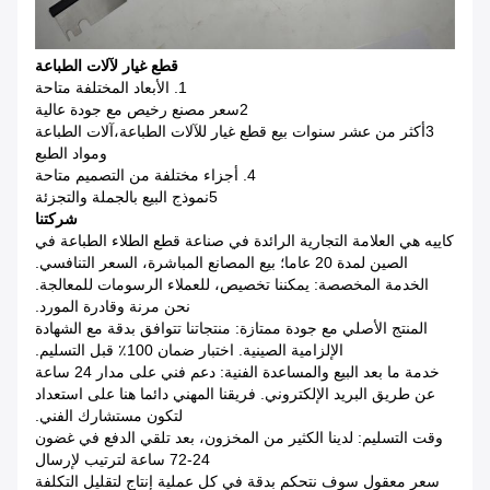
قطع غيار لآلات الطباعة
1. الأبعاد المختلفة متاحة
2سعر مصنع رخيص مع جودة عالية
3أكثر من عشر سنوات بيع قطع غيار للآلات الطباعة،آلات الطباعة
ومواد الطبع
4. أجزاء مختلفة من التصميم متاحة
5نموذج البيع بالجملة والتجزئة
شركتنا
كاييه هي العلامة التجارية الرائدة في صناعة قطع الطلاء الطباعة في
الصين لمدة 20 عاما؛ بيع المصانع المباشرة، السعر التنافسي.
الخدمة المخصصة: يمكننا تخصيص، للعملاء الرسومات للمعالجة.
نحن مرنة وقادرة المورد.
المنتج الأصلي مع جودة ممتازة: منتجاتنا تتوافق بدقة مع الشهادة
الإلزامية الصينية. اختبار ضمان 100٪ قبل التسليم.
خدمة ما بعد البيع والمساعدة الفنية: دعم فني على مدار 24 ساعة
عن طريق البريد الإلكتروني. فريقنا المهني دائما هنا على استعداد
لتكون مستشارك الفني.
وقت التسليم: لدينا الكثير من المخزون، بعد تلقي الدفع في غضون
24-72 ساعة لترتيب لإرسال
سعر معقول سوف نتحكم بدقة في كل عملية إنتاج لتقليل التكلفة