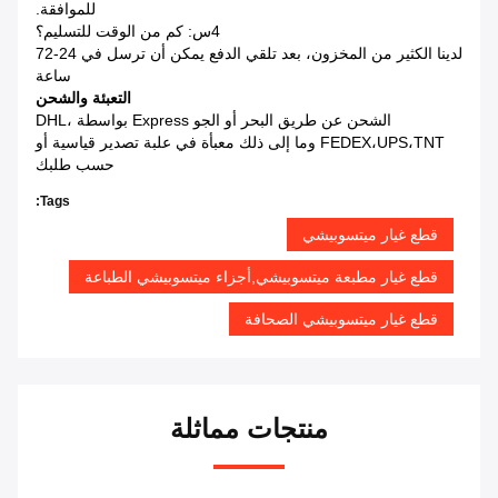
للموافقة.
4س: كم من الوقت للتسليم؟
لدينا الكثير من المخزون، بعد تلقي الدفع يمكن أن ترسل في 24-72
ساعة
التعبئة والشحن
الشحن عن طريق البحر أو الجو Express بواسطة DHL،
FEDEX،UPS،TNT وما إلى ذلك معبأة في علبة تصدير قياسية أو
حسب طلبك
Tags:
قطع غيار ميتسوبيشي
قطع غيار مطبعة ميتسوبيشي,أجزاء ميتسوبيشي الطباعة
قطع غيار ميتسوبيشي الصحافة
منتجات مماثلة