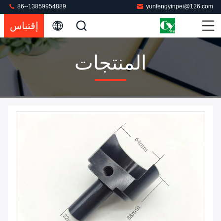
86--13859954889
yunfengyinpei@126.com
إقتباس
المنتجات