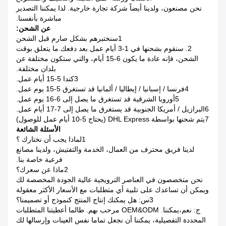
نحن مصنعون، ولدينا أيضاً شركة تجارة خارجية. لذا يمكننا التصدير
مباشرة بأنفسنا.
عن الشحن:
1سنختبرهم بشكل صارم قبل الشحن
2. سنقوم بشحنها في 1-3 أيام عمل بعد دفعك.ما يتعلق بوقت
الشحن، فإنه عادة ما يكون 6-15 أيام، والتي ستكون مختلفة عن
بلدان مختلفة.
3كندا 5-15 أيام عمل.
4فرنسا / إسبانيا / إيطاليا / ألمانيا قد تستغرق 5-15 يوم عمل.
5أوروبا الشرقية قد تستغرق ما يصل إلى 6-16 يوم عمل.
6البرازيل / أمريكا الجنوبية قد يستغرق ما يصل إلى 7-17 أيام عمل.
7يتم شحنها بواسطة DHL Express (يحتاج 5-10 أيام عمل للوصول)
الأسئلة الشائعة
1لماذا يجب أن نختارك ؟
لدينا فريق محترف من العمال، الخدمة والتفتيش، ولدينا مصانع
فرعية خاصة بنا.
2ماذا عن سعرك؟
نحن متخصصون في العناصر الترويجية عالية الجودة المخصصة لك
ويمكن أن تساعدك على تلبية أي متطلبات مع الأسعار الأكثر معقولة
3س: هل يمكنك إنتاج المنتج كنموذج أو تصميمنا؟
ج: نعم،يمكننا. OEM&ODM مرحب بهم. طالما أعطيتنا المتطلبات
المحددة التفصيلية، يمكننا أن نجعل تماما نفس العينات وإرسالها لك