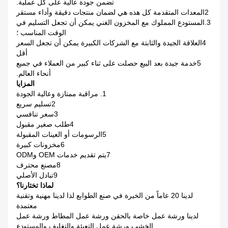
تضمن جودة عالية على كل عملية.
2المعدات المتقدمة كل هذه هي لضمان منتجات دقيقة وأداء مستقر
3.المستودع المملوك مع المخزون الغني يمكن أن تجعل التسليم في
الوقت المناسب ؛
4العلاقة الجيدة والثابتة مع الشركات الكبيرة يمكن أن تجعل السعر
أقل
5خدمة جيدة بعد البيع حصلت على ثناء كبير من العملاء في جميع
أنحاء العالم.
المزايا
1. مراقبة ممتازة وعالية الجودة
2تسليم سريع
3سعر تنافسي
4طلب صغير مقبول
5الرسومات أو العينات المقبولة
6مخزونات كبيرة
7يتم تقديم خدمات OEM وODM
8مصنع محترف
9تبادل الأصلي
لماذا تختارنا؟
لدينا 20 عاماً من الخبرة في صنع الطوابع لذا لدينا مهنية وتقنية
معتمدة
لدينا ورشة عمل خاصة بالحقن ورشة عمل المطاط ورشة عمل
الخشب ورشة عمل التعبئة والتغليف والمستودع