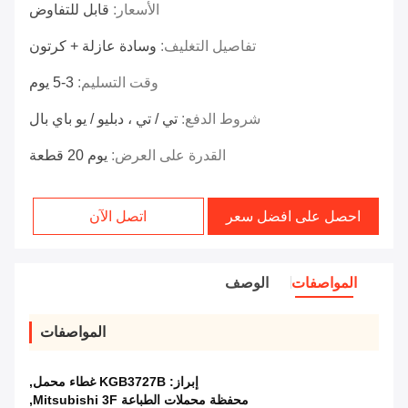
الأسعار:
قابل للتفاوض
تفاصيل التغليف:
وسادة عازلة + كرتون
وقت التسليم:
3-5 يوم
شروط الدفع:
تي / تي ، دبليو / يو باي بال
القدرة على العرض:
يوم 20 قطعة
احصل على افضل سعر
اتصل الآن
المواصفات
الوصف
المواصفات
إبراز:
KGB3727B غطاء محمل
,
محفظة محملات الطباعة Mitsubishi 3F
,