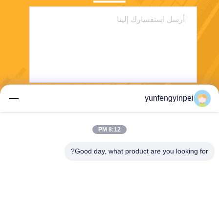
yunfengyinpei
يرسل
8:12 PM
Good day, what product are you looking for?
Caiye Printing Equipment Co., LTD
yunfengyinpei@126.com
86--13859954889