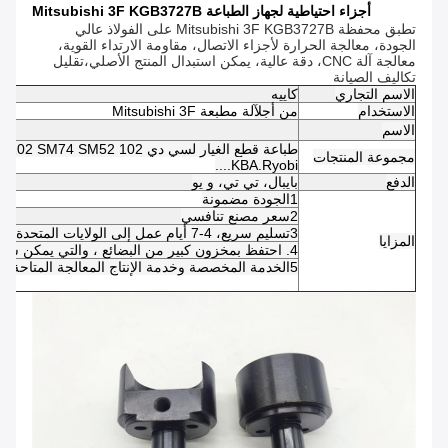
أجزاء احتياطية لجهاز الطباعة Mitsubishi 3F KGB3727B
تطبق محفظة Mitsubishi 3F KGB3727B على الفولاذ عالي
الجودة، معالجة الحرارة لأجزاء الاتصال، مقاومة الارتداء القوية،
معالجة آلة CNC، دقة عالية، يمكن استبدال المنتج الأصلي،تقليل
تكاليف الصيانة
الاسم التجاري
كاييه
الاستخدام
من أجل
آلة مطبعة Mitsubishi 3F
الاسم
مجموعة المنتجات
KBA.Ryobi....
الدفع
بايبال، تي تي، و يو
1الجودة مضمونة
2سعر مصنع تنافسي
3تسليم سريع، 4-7 أيام عمل إلى الولايات المتحدة / المملكة المتحدة / الاتحاد الأوروبي
المزايا
4. احتفظ بمخزون كبير من البضائع ، والتي يمكن شحنها في 24-48 ساعة بعد تأكيد الدفع
5الخدمة المخصصة وخدمة الإنتاج المعالجة المتاحة