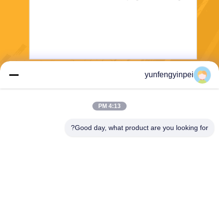
yunfengyinpei
يرسل
4:13 PM
Good day, what product are you looking for?
Caiye Printing Equipment Co., LTD
yunfengyinpei@126.com
86--13859954889
Room 101، No 155، Dongpu
Yili، Siming District، Xiamen،