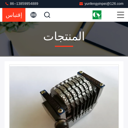
86--13859954889
yunfengyinpei@126.com
إقتباس
المنتجات