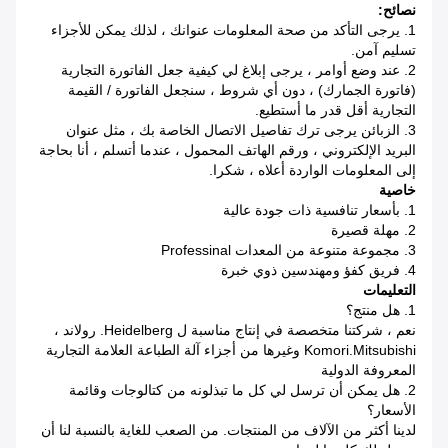
نصائح:
1. يرجى التأكد من صحة المعلومات عنوانك ، لذلك يمكن للأجزاء
تسليم آمن.
2. عند وضع أوامر ، يرجى إبلاغ لي كيفية جعل الفاتورة التجارية
(فاتورة الجمارك) ، دون أي شروط ، سنجعل الفاتورة / القيمة
التجارية أقل قدر ما أستطيع.
3. الزبائن يرجى ترك تفاصيل الاتصال الخاصة بك ، مثل عنوان
البريد الإلكتروني ، ورقم الهاتف المحمول ، عندما أتسلم ، أنا بحاجة
إلى المعلومات الواردة أعلاه ، شكرا.
خاصية
1. بأسعار تنافسية ذات جودة عالية
2. مهلة قصيرة
3. مجموعة متنوعة من المعدات Professinal
4. فريق كفؤ ومهندسين ذوي خبرة
التعليمات
1. هل منتج؟
نعم ، شركتنا متخصصة في إنتاج مناسبة ل Heidelberg. رولاند ،
Komori.Mitsubishi وغيرها من أجزاء آلة الطباعة العلامة التجارية
المعروفة الدولية
2. هل يمكن أن ترسل لي كل ما تبذلونه من كتالوجات وقائمة
الأسعار؟
لدينا أكثر من الآلاف من المنتجات. من الصعب للغاية بالنسبة لنا أن