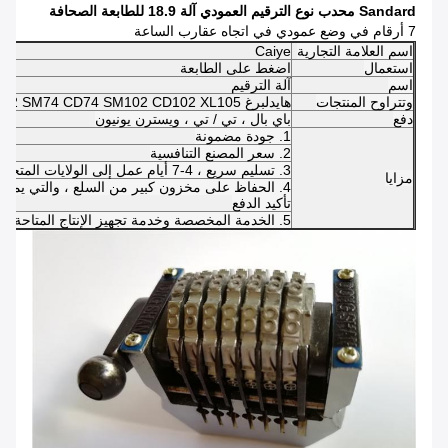
Sandard محدب نوع الترقيم العمودي آلة 18.9 للطابعة الصحافة
7 أرقام في وضع عمودي في اتجاه عقارب الساعة
اسم العلامة التجارية
Caiye
استعمال
اضغط على الطابعة
اسم
آلة الترقيم
وتتراوح المنتجات
هايدلبرغ GTO46 GTO52 SM52 SM74 CD74 SM102 CD102 XL105
دفع
باي بال ، تي / تي ، ويسترن يونيون
1. جودة مضمونة
2. سعر المصنع التنافسية
3. تسليم سريع ، 4-7 أيام عمل إلى الولايات المتحدة / المملكة المتحدة / الاتحاد الافريقي
مزايا
تأكيد الدفع
5. الخدمة المخصصة وخدمة تجهيز الإنتاج المتاحة