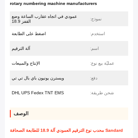
rotary numbering machine manufacturers
عمودي في اتجاه عقارب الساعة وضع
نموذج:
القفز 18.9
استخدم:
اضغط على الطابعة
اسم:
آلة الترقيم
عمليّة بيع نوع:
الإنتاج والمبيعات
دفع:
ويسترن يونيون باي بال تي تي
شحن طريقة:
DHL UPS Fedex TNT EMS
الوصف
Sandard محدب نوع الترقيم العمودي آلة 18.9 للطابعة الصحافة