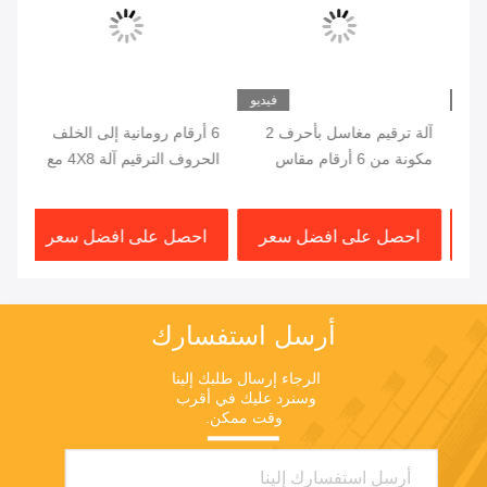
يو
فيديو
آلة ترقيم مغاسل بأحرف 2
6 أرقام رومانية إلى الخلف
18.
مكونة من 6 أرقام مقاس
الحروف الترقيم آلة 4X8 مع
الر
4X8 محدب
محدبة القياسية
احصل على افضل سعر
احصل على افضل سعر
ا
أرسل استفسارك
الرجاء إرسال طلبك إلينا 
وسنرد عليك في أقرب 
وقت ممكن.