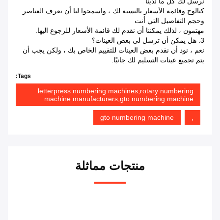
نرسل لك كل ما لدينا
كتالوج وقائمة الأسعار بالنسبة لك ، واسمحوا لنا أن نعرف العناصر
وحجم التفاصيل التي أنت
مهتمون ، لذلك يمكننا أن نقدم لك قائمة الأسعار للرجوع اليها.
3. هل يمكن أن ترسل لي بعض العينات؟
نعم ، نود أن نقدم بعض العينات للتقييم الخاص بك ، ولكن يجب أن
يتم تجميع عينات التسليم لك جانبًا.
Tags:
letterpress numbering machines,rotary numbering
machine manufacturers,gto numbering machine
gto numbering machine
,
منتجات مماثلة