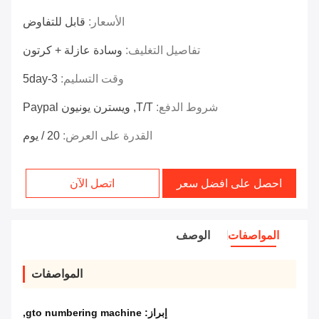
الأسعار:
قابل للتفاوض
تفاصيل التغليف:
وسادة عازلة + كرتون
وقت التسليم:
3-5day
شروط الدفع:
T/T, ويسترن يونيون Paypal
القدرة على العرض:
20 / يوم
احصل على افضل سعر
اتصل الآن
المواصفات
الوصف
المواصفات
إبراز:
gto numbering machine
,