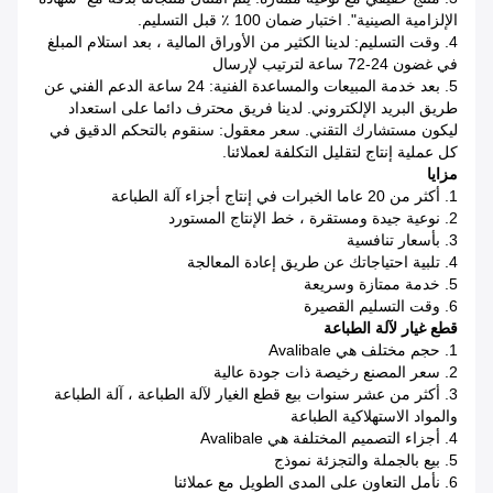
الإلزامية الصينية". اختبار ضمان 100 ٪ قبل التسليم.
4. وقت التسليم: لدينا الكثير من الأوراق المالية ، بعد استلام المبلغ
في غضون 24-72 ساعة لترتيب لإرسال
5. بعد خدمة المبيعات والمساعدة الفنية: 24 ساعة الدعم الفني عن
طريق البريد الإلكتروني. لدينا فريق محترف دائما على استعداد
ليكون مستشارك التقني. سعر معقول: سنقوم بالتحكم الدقيق في
كل عملية إنتاج لتقليل التكلفة لعملائنا.
مزايا
1. أكثر من 20 عاما الخبرات في إنتاج أجزاء آلة الطباعة
2. نوعية جيدة ومستقرة ، خط الإنتاج المستورد
3. بأسعار تنافسية
4. تلبية احتياجاتك عن طريق إعادة المعالجة
5. خدمة ممتازة وسريعة
6. وقت التسليم القصيرة
قطع غيار لآلة الطباعة
1. حجم مختلف هي Avalibale
2. سعر المصنع رخيصة ذات جودة عالية
3. أكثر من عشر سنوات بيع قطع الغيار لآلة الطباعة ، آلة الطباعة
والمواد الاستهلاكية الطباعة
4. أجزاء التصميم المختلفة هي Avalibale
5. بيع بالجملة والتجزئة نموذج
6. نأمل التعاون على المدى الطويل مع عملائنا